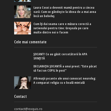
Laura Cosoi a devenit mamă pentru a cincea
oară: Cum se gândește la ideea de a mai avea
încă un bebeluș
Cum îți dai seama care e măsura corectă a
sutienului pentru tine: Greșeala pe care
multe dintre noi o facem
Cele mai comentate
ȘOCANT! Ce au găsit cercetătorii în APA
SFINȚITĂ
DECLARAȚIA ȘOCANTĂ a unui preot: ”Este păcat
să faci un COPIL în post”
Afirmaţii şocante ale unui cunoscut neurolog:
A comparat religia cu o boală mintală
Contact
contact@exquis.ro