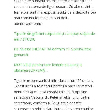
clara” intre numarul tot mai mare a celor care fac
cancer si cererea de tigari usoare. Cu alte cuvinte,
fumatorii sunt mai expusi riscului de a dezvolta cea
mai comuna forma a acestei boli –
adenocarcinomul.
Tipurile de grăsimi corporale și cum poți scăpa de
ele! / STUDIU
De ce este INDICAT să dormim cu o pernă între
genunchi
MOTIVELE pentru care femeile nu ajung la
plăcerea SUPREMĂ…
Tigarile usoare au fost introduse acum 50 de ani.
„Acest lucru a fost facut pentru a pacali fumatorii,
pentru ca acestia sa creada ca sunt o optiune
sanatoasa”, spune dr. Peter Shields, unul dintre
cercetatori, conform RTV. „Datele noastre
sugereaza o relatie clara intre adaugarea gaurilor