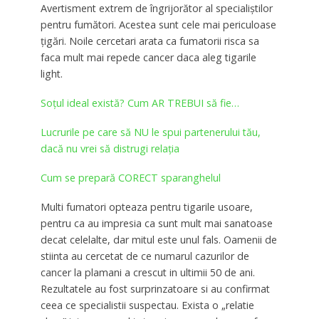
Avertisment extrem de îngrijorător al specialiștilor
pentru fumători. Acestea sunt cele mai periculoase
țigări. Noile cercetari arata ca fumatorii risca sa
faca mult mai repede cancer daca aleg tigarile
light.
Soțul ideal există? Cum AR TREBUI să fie…
Lucrurile pe care să NU le spui partenerului tău,
dacă nu vrei să distrugi relația
Cum se prepară CORECT sparanghelul
Multi fumatori opteaza pentru tigarile usoare,
pentru ca au impresia ca sunt mult mai sanatoase
decat celelalte, dar mitul este unul fals. Oamenii de
stiinta au cercetat de ce numarul cazurilor de
cancer la plamani a crescut in ultimii 50 de ani.
Rezultatele au fost surprinzatoare si au confirmat
ceea ce specialistii suspectau. Exista o „relatie