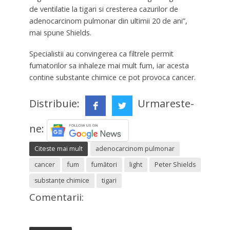
de ventilatie la tigari si cresterea cazurilor de
adenocarcinom pulmonar din ultimii 20 de ani”,
mai spune Shields.
Specialistii au convingerea ca filtrele permit
fumatorilor sa inhaleze mai mult fum, iar acesta
contine substante chimice ce pot provoca cancer.
Distribuie:
Urmareste-
ne:
Citeste mai mult
adenocarcinom pulmonar
cancer
fum
fumători
light
Peter Shields
substanțe chimice
tigari
Comentarii: