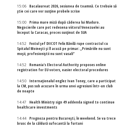
15:06
Bacalaureat 2026, sesiunea de toamnă. Ce trebuie să
știe cei care vor susține probele scrise
15:00
Prima mare miză după căderea lui Maduro.
Negocierile care pot redesena viitorul Venezuelei au
început la Caracas, proces susținut de SUA
14:52
Fostul șef DIICOT Felix Bănilă rupe contractul cu
Spitalul Moinești și îl acuză pe primar: „Primăriile nu sunt
moșii, profesioniștii nu sunt vasali”
14:52
Romania's Electoral Authority proposes online
registration for EU voters, easier electoral procedures
14:50
Internaţionalul englez Ivan Toney, care a participat
la CM, pus sub acuzare în urma unei agresiuni într-un club
de noapte
14:47
Health Ministry sign 49 addenda signed to continue
healthcare investments
14:44
Prognoza pentru București, în weekend. Se va trece
brusc de la căldură sufocantă la furtuni