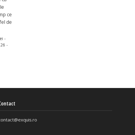
le
imp ce
fel de
ei -
26 -
Contact
contact@exquis.ro