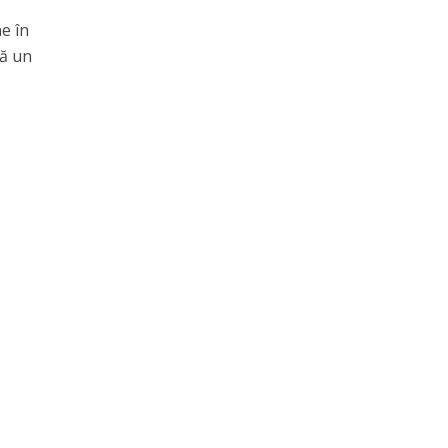
e în
că un