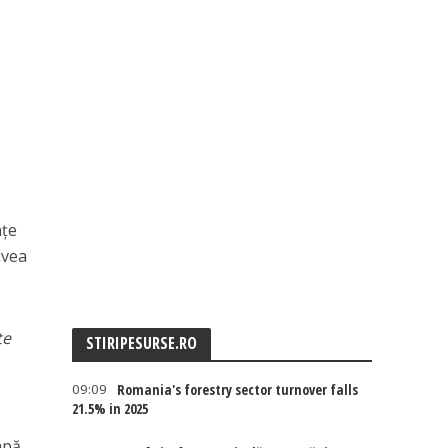
nțe
avea
te
STIRIPESURSE.RO
09:09
Romania's forestry sector turnover falls
21.5% in 2025
apă,