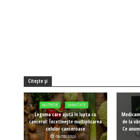
Citește și
NUTRITIE
SANATATE
Leguma care ajută în lupta cu
Medicame
cancerul: Încetinește multiplicarea
de la vâ
celulor canceroase
Ce anume
06/08/2026