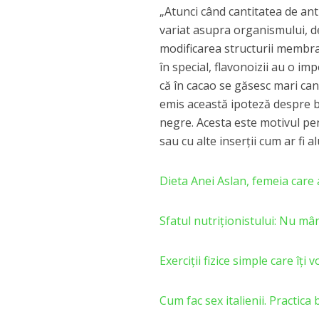
„Atunci când cantitatea de anti
variat asupra organismului, de
modificarea structurii membrane
în special, flavonoizii au o 
că în cacao se găsesc mari cant
emis această ipoteză despre be
negre. Acesta este motivul pen
sau cu alte inserții cum ar fi a
Dieta Anei Aslan, femeia care
Sfatul nutriţionistului: Nu mân
Exerciții fizice simple care îți
Cum fac sex italienii. Practica b