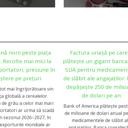
nă norii peste piața
Factura uriașă pe care
: Recolte mai mici la
plătește un gigant banca
portatori, presiune în
SUA pentru medicamen
ștere pe prețuri
de slăbit ale angajaților.
depășește 250 de milio
ot mai îngrijorătoare vin
de dolari pe an
ța globală a cerealelor.
 de grâu a celor mai mari
Bank of America plătește pest
ortatori ar urma să scadă
de milioane de dolari anual p
în sezonul 2026–2027, în
medicamentele de slăbit a
 exporturile mondiale ar
angajaților. Banca consideră