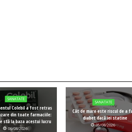
SANATATE
SANATATE
ntul Colebil a fost retras
Cât de mare este riscul de a f
nzare din toate farmaciile:
diabet dacă iei statine
 stă la baza acestui lucru
05/08/2026
06/08/2026