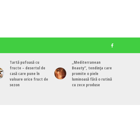
Tartă pufoasă cu
„Mediterranean
fructe – desertul de
Beauty”, tendința care
casă care pune în
promite o piele
valoare orice fruct de
luminoasă fără o rutină
sezon
cu zece produse