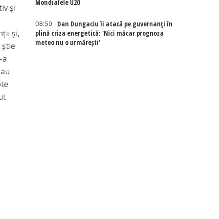
Mondialele U20
iv și
08:50
Dan Dungaciu îi atacă pe guvernanți în
ii și,
plină criza energetică: 'Nici măcar prognoza
meteo nu o urmărești'
 știe
s-a
sau
pte
l.