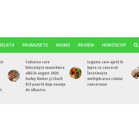
RELATII
FRUMUSETE
MOMS
REVIEW
HOROSCOP
sit
Culoarea care
Leguma care ajută în
înlocuiește manichiura
lupta cu cancerul:
albă în august 2026:
Încetinește
Hailey Bieber și Charli
multiplicarea celulor
XCX poartă deja nuanțe
canceroase
st
de albastru