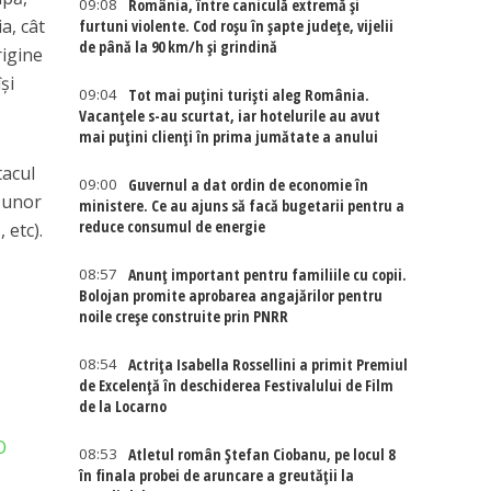
09:08
România, între caniculă extremă și
a, cât
furtuni violente. Cod roșu în șapte județe, vijelii
de până la 90 km/h și grindină
rigine
și
09:04
Tot mai puțini turiști aleg România.
Vacanțele s-au scurtat, iar hotelurile au avut
mai puțini clienți în prima jumătate a anului
tacul
09:00
Guvernul a dat ordin de economie în
a unor
ministere. Ce au ajuns să facă bugetarii pentru a
reduce consumul de energie
 etc).
08:57
Anunț important pentru familiile cu copii.
Bolojan promite aprobarea angajărilor pentru
noile creșe construite prin PNRR
08:54
Actriţa Isabella Rossellini a primit Premiul
de Excelenţă în deschiderea Festivalului de Film
de la Locarno
O
08:53
Atletul român Ștefan Ciobanu, pe locul 8
în finala probei de aruncare a greutății la