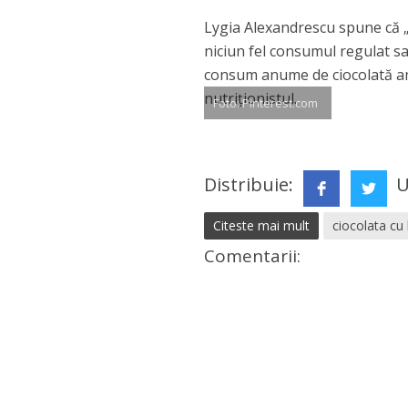
Lygia Alexandrescu spune că „
niciun fel consumul regulat sa
consum anume de ciocolată ama
nutriționistul.
Foto: Pinterest.com
Distribuie:
U
Citeste mai mult
ciocolata cu 
Comentarii: