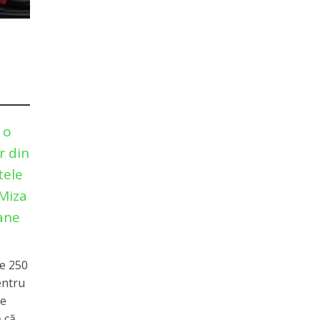
 o
r din
tele
 Miza
ane
e 250
entru
le
 că