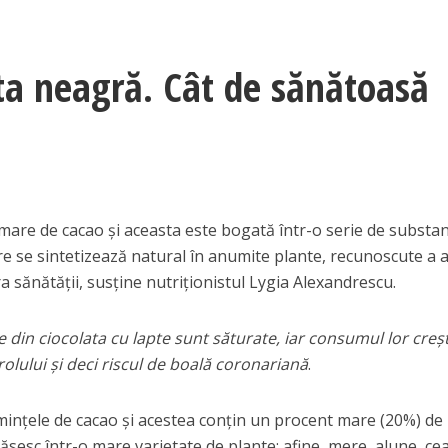
ta neagră. Cât de sănătoasă
e mare de cacao și aceasta este bogată într-o serie de substa
re se sintetizează natural în anumite plante, recunoscute a 
 sănătății, susține nutriționistul Lygia Alexandrescu.
e din ciocolata cu lapte sunt săturate, iar consumul lor creș
lului și deci riscul de boală coronariană
.
emințele de cacao și acestea conțin un procent mare (20%) de
găsesc într-o mare varietate de plante: afine, mere, alune, ce