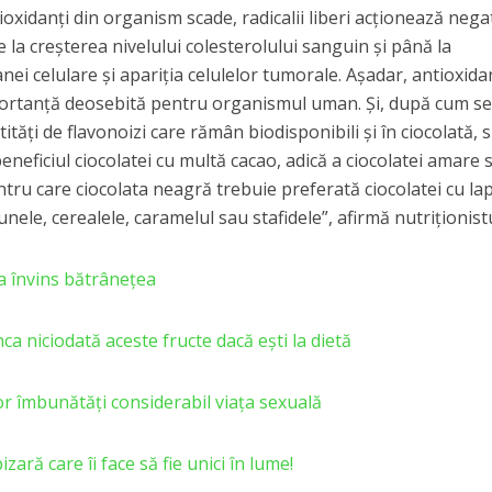
oxidanți din organism scade, radicalii liberi acționează negat
 la creșterea nivelului colesterolului sanguin și până la
i celulare și apariția celulelor tumorale. Așadar, antioxidanț
importanță deosebită pentru organismul uman. Și, după cum se
ități de flavonoizi care rămân biodisponibili și în ciocolată, 
neficiul ciocolatei cu multă cacao, adică a ciocolatei amare 
tru care ciocolata neagră trebuie preferată ciocolatei cu la
lunele, cerealele, caramelul sau stafidele”, afirmă nutriționistu
 a învins bătrânețea
ca niciodată aceste fructe dacă eşti la dietă
 vor îmbunătăți considerabil viața sexuală
izară care îi face să fie unici în lume!