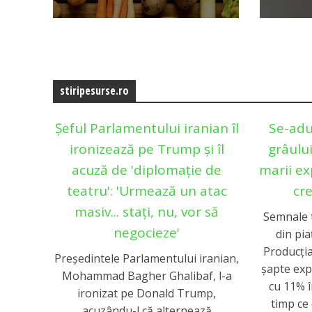
stiripesurse.ro
Șeful Parlamentului iranian îl
Se-adu
ironizează pe Trump și îl
grâului
acuză de 'diplomație de
marii ex
teatru': 'Urmează un atac
cre
masiv... stați, nu, vor să
Semnale t
negocieze'
din pia
Producția
Președintele Parlamentului iranian,
șapte exp
Mohammad Bagher Ghalibaf, l-a
cu 11% 
ironizat pe Donald Trump,
timp ce
acuzându-l că alternează