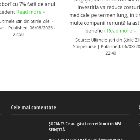
oborî cu 7% față de anul
investiția va reduce costuri
cedent
Read more »
medicale pe termen lung, în t
Ultimele știri din Știrile Zilei -
multe companii renunță la ast
rse
|
Published:
06/08/2026 -
beneficii.
Read more »
22:50
Source:
Ultimele știri din Știrile Zil
Stiripesurse
|
Published:
06/08/20
22:40
Cele mai comentate
ȘOCANT! Ce au găsit cercetătorii în APA
SFINȚITĂ