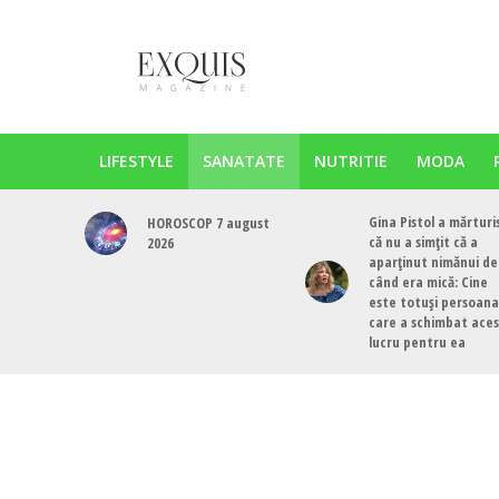
LIFESTYLE
SANATATE
NUTRITIE
MODA
Gina Pistol a mărturi
HOROSCOP 7 august
că nu a simțit că a
2026
aparținut nimănui de
când era mică: Cine
este totuși persoana
care a schimbat ace
lucru pentru ea