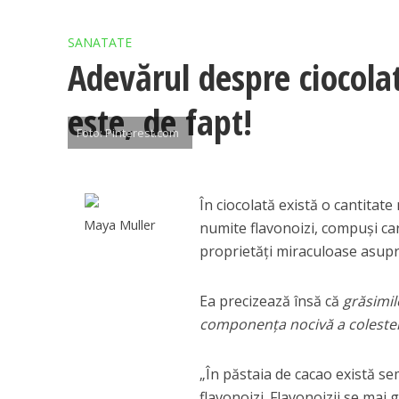
SANATATE
Adevărul despre ciocola
este, de fapt!
Foto: Pinterest.com
În ciocolată există o cantitat
Maya Muller
numite flavonoizi, compuși ca
proprietăți miraculoase asupra
Ea precizează însă că
grăsimil
componența nocivă a colestero
„În păstaia de cacao există s
flavonoizi. Flavonoizii se mai 