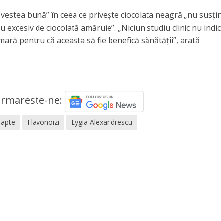
vestea bună” în ceea ce privește ciocolata neagră „nu susțin
u excesiv de ciocolată amăruie”. „Niciun studiu clinic nu indi
ră pentru că aceasta să fie benefică sănătății”, arată
rmareste-ne:
lapte
Flavonoizi
Lygia Alexandrescu