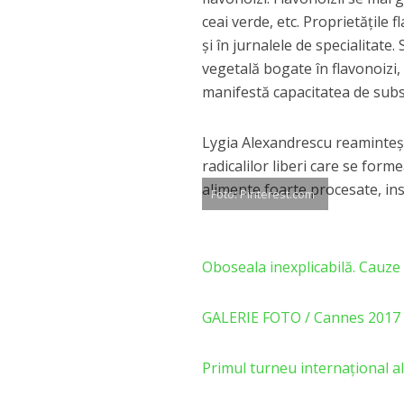
ceai verde, etc. Proprietățile 
și în jurnalele de specialitat
vegetală bogate în flavonoizi, 
manifestă capacitatea de subst
Lygia Alexandrescu reamintește
radicalilor liberi care se for
alimente foarte procesate, ins
Foto: Pinterest.com
Oboseala inexplicabilă. Cauze 
GALERIE FOTO / Cannes 2017
Primul turneu internațional a