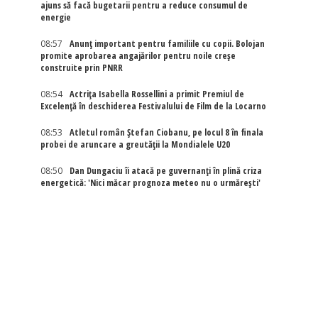
ajuns să facă bugetarii pentru a reduce consumul de
energie
08:57
Anunț important pentru familiile cu copii. Bolojan
promite aprobarea angajărilor pentru noile creșe
construite prin PNRR
08:54
Actriţa Isabella Rossellini a primit Premiul de
Excelenţă în deschiderea Festivalului de Film de la Locarno
08:53
Atletul român Ștefan Ciobanu, pe locul 8 în finala
probei de aruncare a greutății la Mondialele U20
08:50
Dan Dungaciu îi atacă pe guvernanți în plină criza
energetică: 'Nici măcar prognoza meteo nu o urmărești'