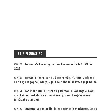
STIRIPESURSE.RO
09:09
Romania's forestry sector turnover falls 21.5% in
2025
09:08
România, între caniculă extremă și furtuni violente.
Cod roșu în șapte județe, vijelii de până la 90 km/h și grindină
09:04
Tot mai puțini turiști aleg România. Vacanțele s-au
scurtat, iar hotelurile au avut mai puțini clienți în prima
jumătate a anului
09:00
Guvernul a dat ordin de economie în ministere. Ce au