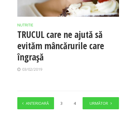
NUTRITIE
TRUCUL care ne ajută să
evităm mâncărurile care
îngrașă
03/02/2019
ANTERIOARĂ
1
2
3
4
…
URMĂTOR
234