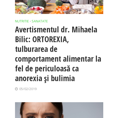
NUTRITIE
SANATATE
•
Avertismentul dr. Mihaela
Bilic: ORTOREXIA,
tulburarea de
comportament alimentar la
fel de periculoasă ca
anorexia şi bulimia
05/02/2019