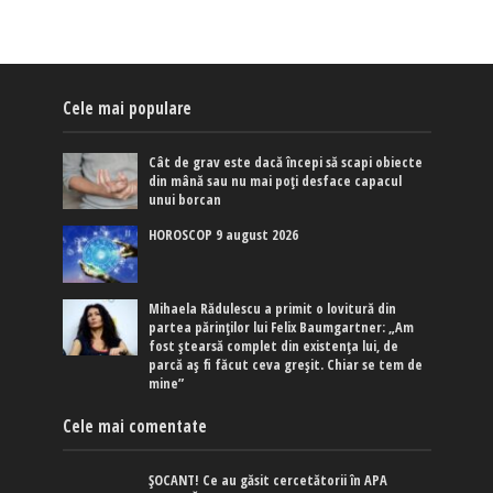
Cele mai populare
Cât de grav este dacă începi să scapi obiecte
din mână sau nu mai poți desface capacul
unui borcan
HOROSCOP 9 august 2026
Mihaela Rădulescu a primit o lovitură din
partea părinților lui Felix Baumgartner: „Am
fost ștearsă complet din existența lui, de
parcă aș fi făcut ceva greșit. Chiar se tem de
mine”
Cele mai comentate
ȘOCANT! Ce au găsit cercetătorii în APA