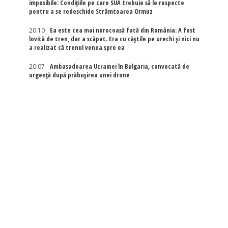
imposibile: Condițiile pe care SUA trebuie să le respecte
pentru a se redeschide Strâmtoarea Ormuz
20:10
Ea este cea mai norocoasă fată din România: A fost
lovită de tren, dar a scăpat. Era cu căștile pe urechi și nici nu
a realizat că trenul venea spre ea
20:07
Ambasadoarea Ucrainei în Bulgaria, convocată de
urgență după prăbușirea unei drone