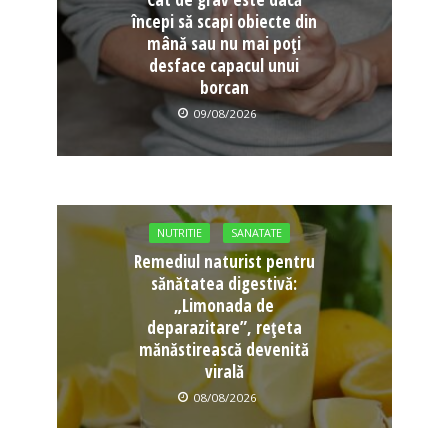
începi să scapi obiecte din
mână sau nu mai poți
desface capacul unui
borcan
09/08/2026
NUTRITIE
SANATATE
Remediul naturist pentru
sănătatea digestivă:
„Limonada de
deparazitare”, rețeta
mănăstirească devenită
virală
08/08/2026