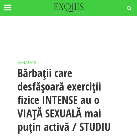
SANATATE
Bărbații care
desfășoară exerciții
fizice INTENSE au o
VIAȚĂ SEXUALĂ mai
puțin activă / STUDIU