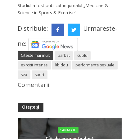
Studiul a fost publicat în jurnalul „Medicine &
Science in Sports & Exercise”.
Distribuie:
Urmareste-
ne:
Citeste mai mult
barbat
cuplu
exrcitii intense
libidou
performante sexuale
sex
sport
Comentarii:
Citește și
SANATATE
Cât de grav este dacă