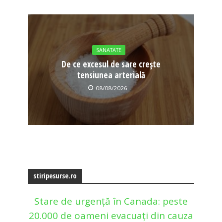
SANATATE
De ce excesul de sare crește
tensiunea arterială
08/08/2026
stiripesurse.ro
Stare de urgență în Canada: peste
20.000 de oameni evacuați din cauza