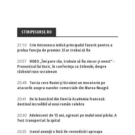
STIRIPESURSE.RO
21:10
Crin Antonescu indică principalul favorit pentru a
prelua funcția de premier: El ar trebui să fie
20:57
VIDEO „Îmi pare rău, trebuie să fiu sincer și onest” -
Pronosticul lui Vucic, în conferința cu Zelenski, despre
războiul ruso-ucrainean
20:49
Turcia cere Rusiei și Ucrainei un moratoriu pe
atacurile asupra navelor comerciale din Marea Neagră
20:41
De la buncărul din Fieni la Academia Franceză:
destinul incredibil al unui român celebru
20:30
Adolescent de 15 ani, agresat pe malul unui pârău. A
fost transportat la spital
20:25
Iranul anunță o listă de revendicări aproape