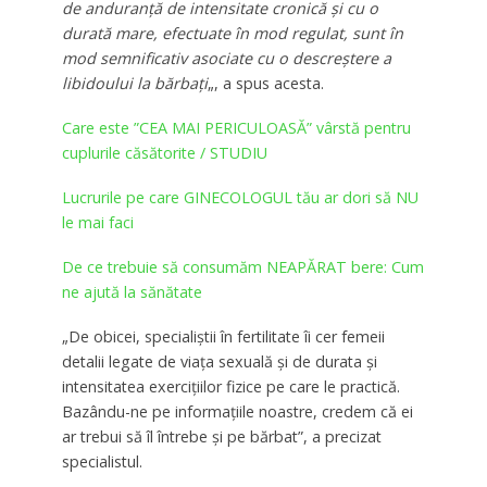
de anduranță de intensitate cronică și cu o
durată mare, efectuate în mod regulat, sunt în
mod semnificativ asociate cu o descreștere a
libidoului la bărbați
„, a spus acesta.
Care este ”CEA MAI PERICULOASĂ” vârstă pentru
cuplurile căsătorite / STUDIU
Lucrurile pe care GINECOLOGUL tău ar dori să NU
le mai faci
De ce trebuie să consumăm NEAPĂRAT bere: Cum
ne ajută la sănătate
„De obicei, specialiștii în fertilitate îi cer femeii
detalii legate de viața sexuală și de durata și
intensitatea exercițiilor fizice pe care le practică.
Bazându-ne pe informațiile noastre, credem că ei
ar trebui să îl întrebe și pe bărbat”, a precizat
specialistul.