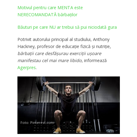
Motivul pentru care MENTA este
NERECOMANDATĂ bărbaților
Băuturi pe care NU ar trebui să pui niciodată gura
Potrivit autorului principal al studiului, Anthony
Hackney, profesor de educație fizică și nutriție,
bărbații care desfășurau exerciții ușoare
manifestau cel mai mare libido
, informează
Agerpres
.
Foto: Pinterest.com