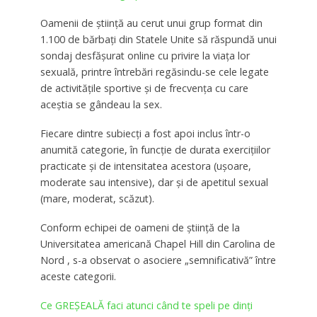
Oamenii de știință au cerut unui grup format din
1.100 de bărbați din Statele Unite să răspundă unui
sondaj desfășurat online cu privire la viața lor
sexuală, printre întrebări regăsindu-se cele legate
de activitățile sportive și de frecvența cu care
aceștia se gândeau la sex.
Fiecare dintre subiecți a fost apoi inclus într-o
anumită categorie, în funcție de durata exercițiilor
practicate și de intensitatea acestora (ușoare,
moderate sau intensive), dar și de apetitul sexual
(mare, moderat, scăzut).
Conform echipei de oameni de știință de la
Universitatea americană Chapel Hill din Carolina de
Nord , s-a observat o asociere „semnificativă” între
aceste categorii.
Ce GREȘEALĂ faci atunci când te speli pe dinţi