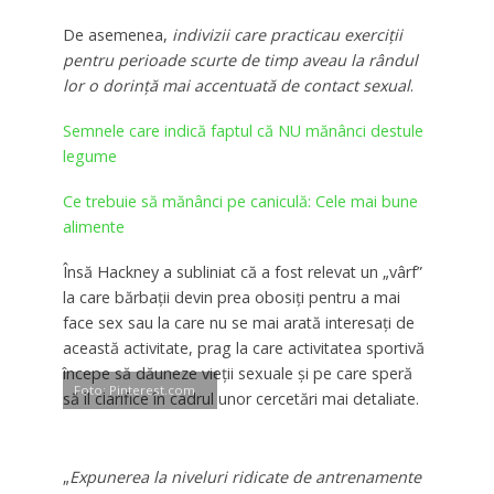
De asemenea,
indivizii care practicau exerciții
pentru perioade scurte de timp aveau la rândul
lor o dorință mai accentuată de contact sexual
.
Semnele care indică faptul că NU mănânci destule
legume
Ce trebuie să mănânci pe caniculă: Cele mai bune
alimente
Însă Hackney a subliniat că a fost relevat un „vârf”
la care bărbații devin prea obosiți pentru a mai
face sex sau la care nu se mai arată interesați de
această activitate, prag la care activitatea sportivă
începe să dăuneze vieții sexuale și pe care speră
Foto: Pinterest.com
să îl clarifice în cadrul unor cercetări mai detaliate.
„
Expunerea la niveluri ridicate de antrenamente