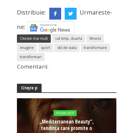
Distribuie:
Urmareste-
ne:
Citeste mai mult
cat timp. duarta
fitness
imagine
sport
stil de viata
transformare
transformari
Comentarii:
Citește și
FRUMUSETE
„Mediterranean Beauty”,
tendința care promite o