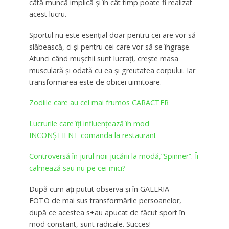
câtă muncă implică şi în cât timp poate fi realizat
acest lucru.
Sportul nu este esenţial doar pentru cei are vor să
slăbească, ci şi pentru cei care vor să se îngraşe.
Atunci când muşchii sunt lucraţi, creşte masa
musculară şi odată cu ea şi greutatea corpului. Iar
transformarea este de obicei uimitoare.
Zodiile care au cel mai frumos CARACTER
Lucrurile care îţi influențează în mod
INCONȘTIENT comanda la restaurant
Controversă în jurul noii jucării la modă,”Spinner”. Îi
calmează sau nu pe cei mici?
După cum aţi putut observa şi în GALERIA
FOTO de mai sus transformările persoanelor,
după ce acestea s+au apucat de făcut sport în
mod constant, sunt radicale. Succes!