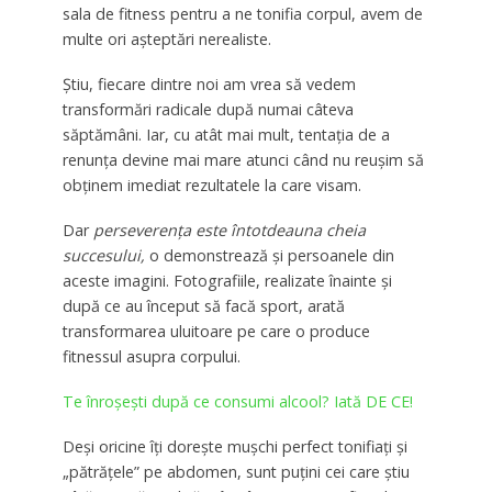
sala de fitness pentru a ne tonifia corpul, avem de
multe ori aşteptări nerealiste.
Ştiu, fiecare dintre noi am vrea să vedem
transformări radicale după numai câteva
săptămâni. Iar, cu atât mai mult, tentaţia de a
renunţa devine mai mare atunci când nu reuşim să
obţinem imediat rezultatele la care visam.
Dar
perseverenţa este întotdeauna cheia
succesului,
o demonstrează şi persoanele din
aceste imagini. Fotografiile, realizate înainte şi
după ce au început să facă sport, arată
transformarea uluitoare pe care o produce
fitnessul asupra corpului.
Te înroşeşti după ce consumi alcool? Iată DE CE!
Deşi oricine îţi doreşte muşchi perfect tonifiaţi şi
„pătrăţele” pe abdomen, sunt puţini cei care ştiu