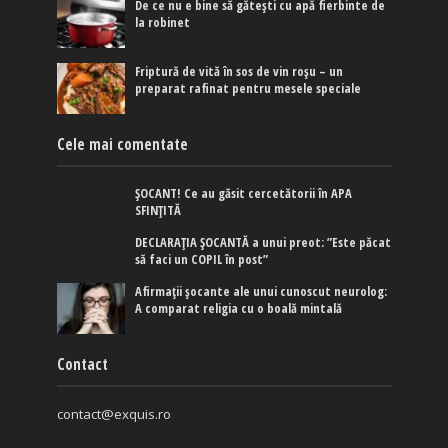
De ce nu e bine să gătești cu apă fierbinte de
la robinet
Friptură de vită în sos de vin roșu – un
preparat rafinat pentru mesele speciale
Cele mai comentate
ȘOCANT! Ce au găsit cercetătorii în APA
SFINȚITĂ
DECLARAȚIA ȘOCANTĂ a unui preot: ”Este păcat
să faci un COPIL în post”
Afirmaţii şocante ale unui cunoscut neurolog:
A comparat religia cu o boală mintală
Contact
contact@exquis.ro