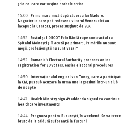
știe cei care vor susține probele scrise
15:00
Prima mare miză după căderea lui Maduro.
Negocierile care pot redesena viitorul Venezuelei au
început la Caracas, proces susținut de SUA
14:52
Fostul șef DIICOT Felix Bănilă rupe contractul cu
Spitalul Moinești și îl acuză pe primar: „Primăriile nu sunt
moșii, profesioniștii nu sunt vasali”
14:52
Romania's Electoral Authority proposes online
registration for EU voters, easier electoral procedures
14:50
Internaţionalul englez Ivan Toney, care a participat
la CM, pus sub acuzare în urma unei agresiuni într-un club
de noapte
14:47
Health Ministry sign 49 addenda signed to continue
healthcare investments
14:44
Prognoza pentru București, în weekend. Se va trece
brusc de la căldură sufocantă la furtuni