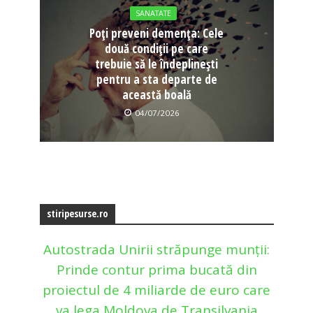
SANATATE
Poți preveni demența: Cele
două condiții pe care
trebuie să le îndeplinești
pentru a sta departe de
această boală
04/07/2026
stiripesurse.ro
Autostrada Unirii străpunge munții:
Prinde contur prima bucată din
proiectul de 4 miliarde de euro care
va lega Moldova de Transilvania