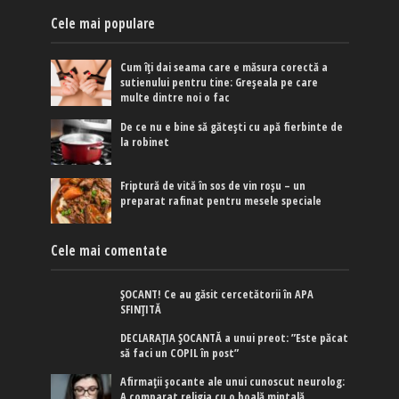
Cele mai populare
Cum îți dai seama care e măsura corectă a
sutienului pentru tine: Greșeala pe care
multe dintre noi o fac
De ce nu e bine să gătești cu apă fierbinte de
la robinet
Friptură de vită în sos de vin roșu – un
preparat rafinat pentru mesele speciale
Cele mai comentate
ȘOCANT! Ce au găsit cercetătorii în APA
SFINȚITĂ
DECLARAȚIA ȘOCANTĂ a unui preot: ”Este păcat
să faci un COPIL în post”
Afirmaţii şocante ale unui cunoscut neurolog:
A comparat religia cu o boală mintală