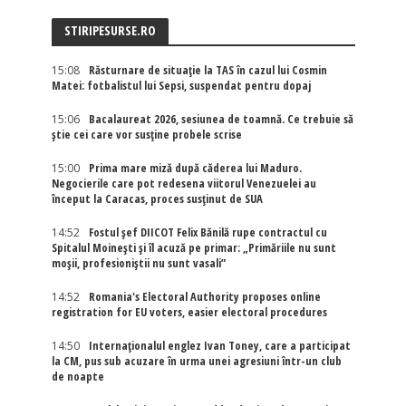
STIRIPESURSE.RO
15:08
Răsturnare de situație la TAS în cazul lui Cosmin
Matei: fotbalistul lui Sepsi, suspendat pentru dopaj
15:06
Bacalaureat 2026, sesiunea de toamnă. Ce trebuie să
știe cei care vor susține probele scrise
15:00
Prima mare miză după căderea lui Maduro.
Negocierile care pot redesena viitorul Venezuelei au
început la Caracas, proces susținut de SUA
14:52
Fostul șef DIICOT Felix Bănilă rupe contractul cu
Spitalul Moinești și îl acuză pe primar: „Primăriile nu sunt
moșii, profesioniștii nu sunt vasali”
14:52
Romania's Electoral Authority proposes online
registration for EU voters, easier electoral procedures
14:50
Internaţionalul englez Ivan Toney, care a participat
la CM, pus sub acuzare în urma unei agresiuni într-un club
de noapte