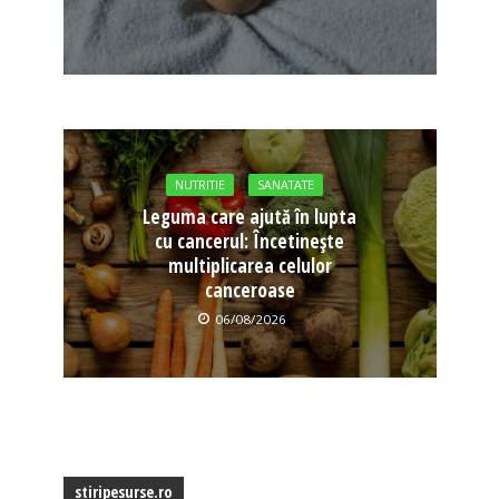
NUTRITIE
SANATATE
Leguma care ajută în lupta
cu cancerul: Încetinește
multiplicarea celulor
canceroase
06/08/2026
stiripesurse.ro