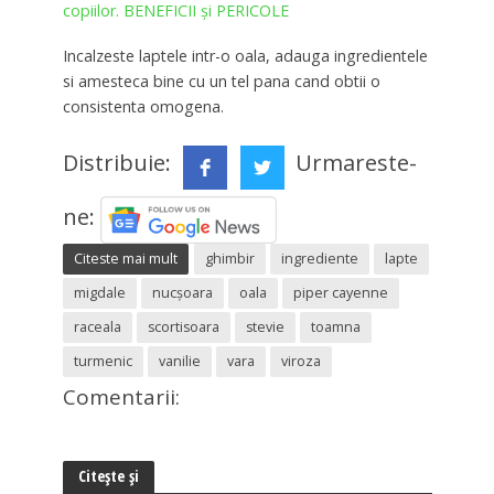
copiilor. BENEFICII și PERICOLE
Incalzeste laptele intr-o oala, adauga ingredientele
si amesteca bine cu un tel pana cand obtii o
consistenta omogena.
Distribuie:
Urmareste-
ne:
Citeste mai mult
ghimbir
ingrediente
lapte
migdale
nucşoara
oala
piper cayenne
raceala
scortisoara
stevie
toamna
turmenic
vanilie
vara
viroza
Comentarii:
Citește și