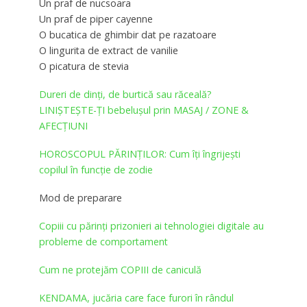
Un praf de nucsoara
Un praf de piper cayenne
O bucatica de ghimbir dat pe razatoare
O lingurita de extract de vanilie
O picatura de stevia
Dureri de dinți, de burtică sau răceală?
LINIȘTEȘTE-ȚI bebelușul prin MASAJ / ZONE &
AFECȚIUNI
HOROSCOPUL PĂRINȚILOR: Cum îţi îngrijeşti
copilul în funcţie de zodie
Mod de preparare
Copiii cu părinți prizonieri ai tehnologiei digitale au
probleme de comportament
Cum ne protejăm COPIII de caniculă
KENDAMA, jucăria care face furori în rândul