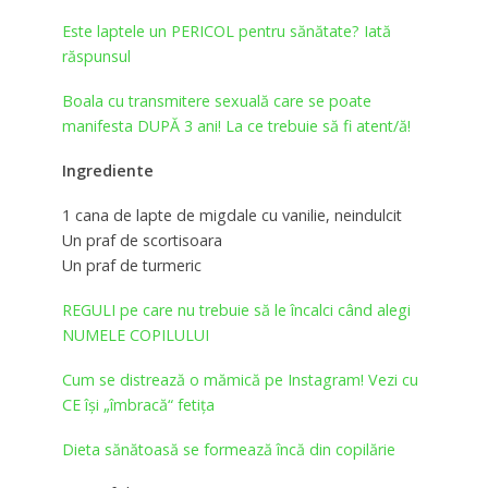
Este laptele un PERICOL pentru sănătate? Iată
răspunsul
Boala cu transmitere sexuală care se poate
manifesta DUPĂ 3 ani! La ce trebuie să fi atent/ă!
Ingrediente
1 cana de lapte de migdale cu vanilie, neindulcit
Un praf de scortisoara
Un praf de turmeric
REGULI pe care nu trebuie să le încalci când alegi
NUMELE COPILULUI
Cum se distrează o mămică pe Instagram! Vezi cu
CE îşi „îmbracă“ fetiţa
Dieta sănătoasă se formează încă din copilărie