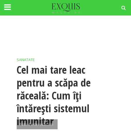
SANATATE
Cel mai tare leac
pentru a scăpa de
răceală: Cum îţi
întăreşti sistemul
imunitar
Foto: Pinterest.com