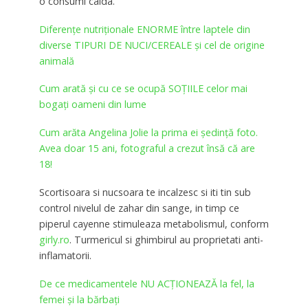
o consumi calda.
Diferențe nutriționale ENORME între laptele din
diverse TIPURI DE NUCI/CEREALE și cel de origine
animală
Cum arată și cu ce se ocupă SOȚIILE celor mai
bogați oameni din lume
Cum arăta Angelina Jolie la prima ei şedinţă foto.
Avea doar 15 ani, fotograful a crezut însă că are
18!
Scortisoara si nucsoara te incalzesc si iti tin sub
control nivelul de zahar din sange, in timp ce
piperul cayenne stimuleaza metabolismul, conform
girly.ro
. Turmericul si ghimbirul au proprietati anti-
inflamatorii.
De ce medicamentele NU ACŢIONEAZĂ la fel, la
femei și la bărbaţi