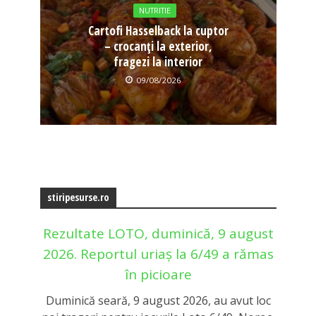
NUTRITIE
Cartofi Hasselback la cuptor
– crocanți la exterior,
fragezi la interior
09/08/2026
stiripesurse.ro
Rezultate LOTO, duminică, 9 august
2026. Reportul uriaș la 6/49 a rămas
în picioare
Duminică seară, 9 august 2026, au avut loc