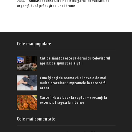
20:07
Ambasadoarea Ucrainei în Bulgaria, convocată de
urgență după prăbușirea unei drone
Cele mai populare
Cât de sănătos este să dormi cu televizorul
aprins: Ce spun specialiștii
Cum îți poți da seama că ai nevoie de mai
multe proteine: Simptomele la care să fii
atent
Cartofi Hasselback la cuptor – crocanți la
exterior, fragezi la interior
Cele mai comentate