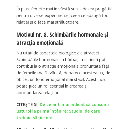
În plus, femeile mai în vârstă sunt adesea pregătite
pentru diverse experimente, ceea ce adaugă foc
relației și o face mai strălucitoare.
Motivul nr. 8. Schimbările hormonale și
atracția emoțională
Nu uitați de aspectele biologice ale atracției.
Schimbările hormonale la bărbații mai tineri pot
contribui la o atracție emoțională pronunțată față
de femeile mai în vârstă, deoarece acestea au, de
obicei, un fond emoțional mai stabil. Acest lucru
poate juca un rol esențial în crearea și
aprofundarea relațiilor.
CITEȘTE ȘI:
De ce ar fi mai indicat să consumi
usturoi la prima întânire: Studiul de care
trebuie să ții cont