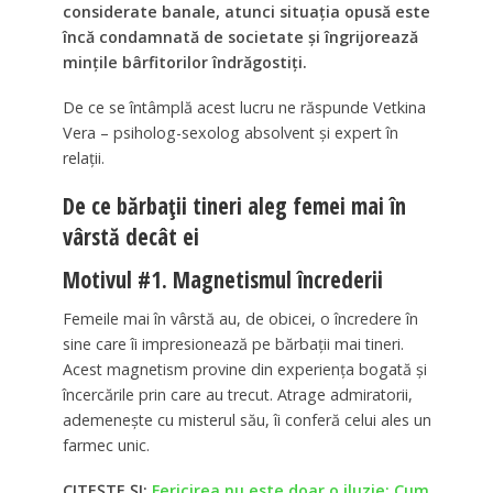
considerate banale, atunci situația opusă este
încă condamnată de societate și îngrijorează
mințile bârfitorilor îndrăgostiți.
De ce se întâmplă acest lucru ne răspunde Vetkina
Vera – psiholog-sexolog absolvent și expert în
relații.
De ce bărbații tineri aleg femei mai în
vârstă decât ei
Motivul #1. Magnetismul încrederii
Femeile mai în vârstă au, de obicei, o încredere în
sine care îi impresionează pe bărbații mai tineri.
Acest magnetism provine din experiența bogată și
încercările prin care au trecut. Atrage admiratorii,
ademenește cu misterul său, îi conferă celui ales un
farmec unic.
CITEȘTE ȘI:
Fericirea nu este doar o iluzie: Cum