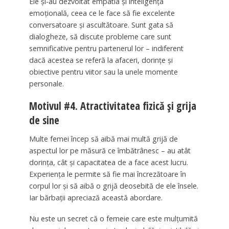
Ele și-au dezvoltat empatia și inteligența
emoțională, ceea ce le face să fie excelente
conversatoare și ascultătoare. Sunt gata să
dialogheze, să discute probleme care sunt
semnificative pentru partenerul lor – indiferent
dacă acestea se referă la afaceri, dorințe și
obiective pentru viitor sau la unele momente
personale.
Motivul #4. Atractivitatea fizică și grija
de sine
Multe femei încep să aibă mai multă grijă de
aspectul lor pe măsură ce îmbătrânesc – au atât
dorința, cât și capacitatea de a face acest lucru.
Experiența le permite să fie mai încrezătoare în
corpul lor și să aibă o grijă deosebită de ele însele.
Iar bărbații apreciază această abordare.
Nu este un secret că o femeie care este mulțumită