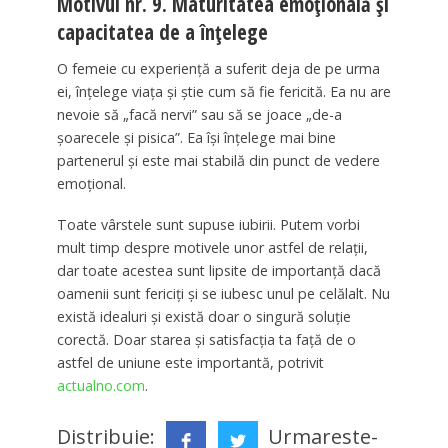
Motivul nr. 9. Maturitatea emoțională și
capacitatea de a înțelege
O femeie cu experiență a suferit deja de pe urma
ei, înțelege viața și știe cum să fie fericită. Ea nu are
nevoie să „facă nervi” sau să se joace „de-a
șoarecele și pisica”. Ea își înțelege mai bine
partenerul și este mai stabilă din punct de vedere
emoțional.
Toate vârstele sunt supuse iubirii. Putem vorbi
mult timp despre motivele unor astfel de relații,
dar toate acestea sunt lipsite de importanță dacă
oamenii sunt fericiți și se iubesc unul pe celălalt. Nu
există idealuri și există doar o singură soluție
corectă. Doar starea și satisfacția ta față de o
astfel de uniune este importantă, potrivit
actualno.com
.
Distribuie:
Urmareste-