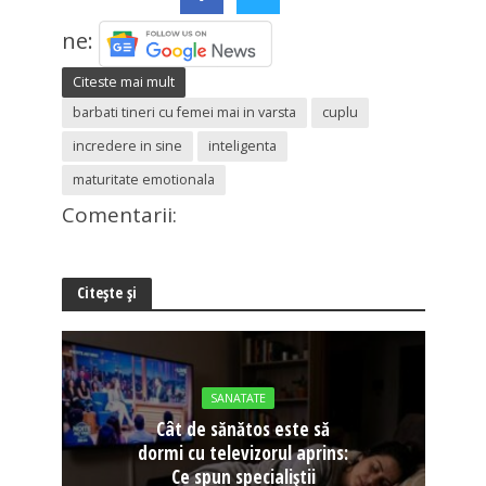
ne:
Citeste mai mult
barbati tineri cu femei mai in varsta
cuplu
incredere in sine
inteligenta
maturitate emotionala
Comentarii:
Citește și
SANATATE
Cât de sănătos este să
dormi cu televizorul aprins:
Ce spun specialiștii