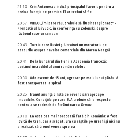
21:10
Crin Antonescu indică principalul favorit pentru a
prelua funcția de premier: El ar trebui să fie
20:57
VIDEO „Îmi pare rău, trebuie să fiu sincer și onest” -
Pronosticul lui Vucic, în conferința cu Zelenski, despre
războiul ruso-ucrainean
20:49
Turcia cere Rusiei și Ucrainei un moratoriu pe
atacurile asupra navelor comerciale din Marea Neagră
20:41
De la buncărul din Fieni la Academia Franceză:
destinul incredibil al unui român celebru
20:30
Adolescent de 15 ani, agresat pe malul unui pârău. A
fost transportat la spital
20:25
Iranul anunță o listă de revendicări aproape
imposibile: Condițiile pe care SUA trebuie să le respecte
pentru a se redeschide Strâmtoarea Ormuz
20:10
Ea este cea mai norocoasă fată din România: A fost
lovită de tren, dar a scăpat. Era cu căștile pe urechi și nici nu
a realizat că trenul venea spre ea