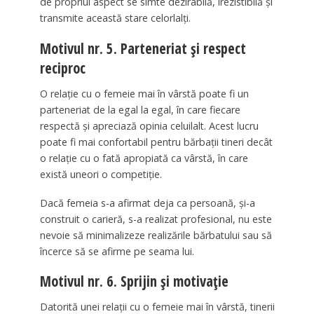
de propriul aspect se simte dezirabilă, irezistibilă și
transmite această stare celorlalți.
Motivul nr. 5. Parteneriat și respect
reciproc
O relație cu o femeie mai în vârstă poate fi un
parteneriat de la egal la egal, în care fiecare
respectă și apreciază opinia celuilalt. Acest lucru
poate fi mai confortabil pentru bărbații tineri decât
o relație cu o fată apropiată ca vârstă, în care
există uneori o competiție.
Dacă femeia s-a afirmat deja ca persoană, și-a
construit o carieră, s-a realizat profesional, nu este
nevoie să minimalizeze realizările bărbatului sau să
încerce să se afirme pe seama lui.
Motivul nr. 6. Sprijin și motivație
Datorită unei relații cu o femeie mai în vârstă, tinerii