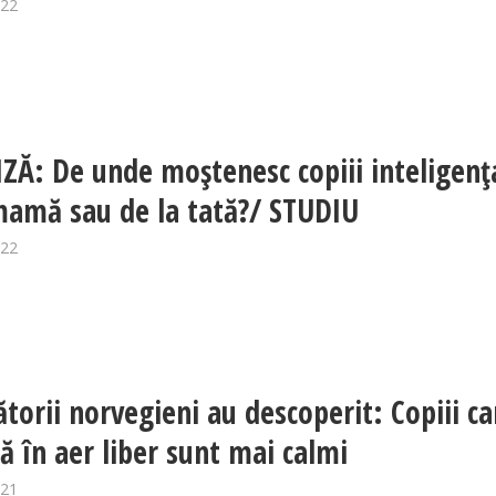
022
ZĂ: De unde moştenesc copiii inteligenţ
mamă sau de la tată?/ STUDIU
022
ătorii norvegieni au descoperit: Copiii ca
că în aer liber sunt mai calmi
021