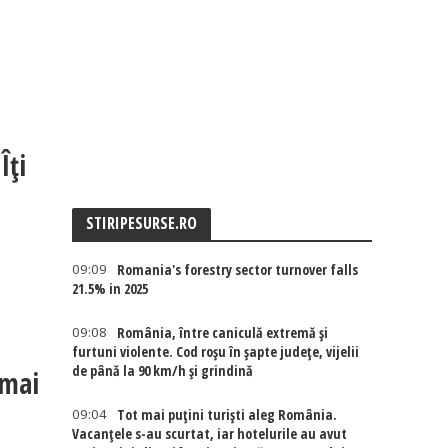
Îți
STIRIPESURSE.RO
09:09
Romania's forestry sector turnover falls
21.5% in 2025
09:08
România, între caniculă extremă și
furtuni violente. Cod roșu în șapte județe, vijelii
de până la 90 km/h și grindină
 mai
09:04
Tot mai puțini turiști aleg România.
Vacanțele s-au scurtat, iar hotelurile au avut