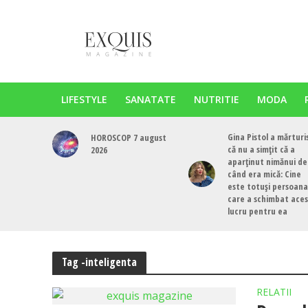
LIFESTYLE
SANATATE
NUTRITIE
MODA
Gina Pistol a mărturi
HOROSCOP 7 august
că nu a simțit că a
2026
aparținut nimănui de
când era mică: Cine
este totuși persoana
care a schimbat ace
lucru pentru ea
Tag -inteligenta
RELATII