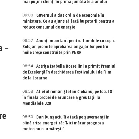
mai puțini clienți în prima jumătate a anului
09:00
Guvernul a dat ordin de economie în
ministere. Ce au ajuns să facă bugetarii pentru a
reduce consumul de energie
08:57
Anunț important pentru familiile cu copii.
a –
Bolojan promite aprobarea angajărilor pentru
noile creșe construite prin PNRR
08:54
Actriţa Isabella Rossellini a primit Premiul
de Excelenţă în deschiderea Festivalului de Film
de la Locarno
08:53
Atletul român Ștefan Ciobanu, pe locul 8
în finala probei de aruncare a greutății la
Mondialele U20
re
08:50
Dan Dungaciu îi atacă pe guvernanți în
plină criza energetică: 'Nici măcar prognoza
meteo nu o urmărești'