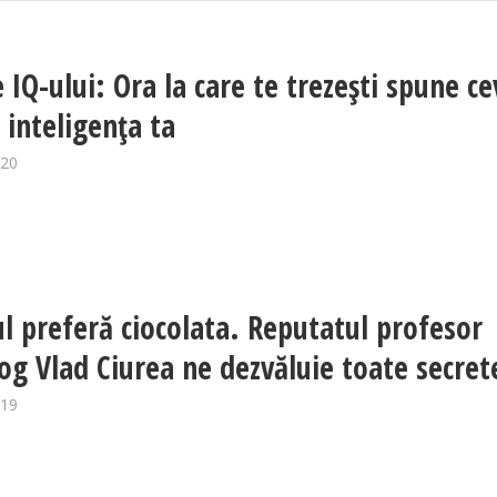
 IQ-ului: Ora la care te trezești spune ce
 inteligența ta
020
ul preferă ciocolata. Reputatul profesor
og Vlad Ciurea ne dezvăluie toate secret
019