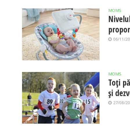
MOMS
Nivelul
propor
06/11/2
MOMS
Toţi pă
şi dezv
27/08/2