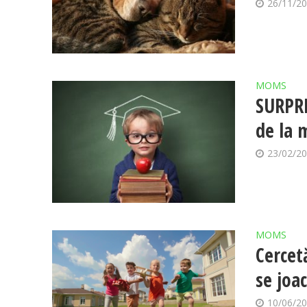
26/11/2
MOMS
SURPRI
de la 
23/02/2
MOMS
Cercet
se joa
10/06/2