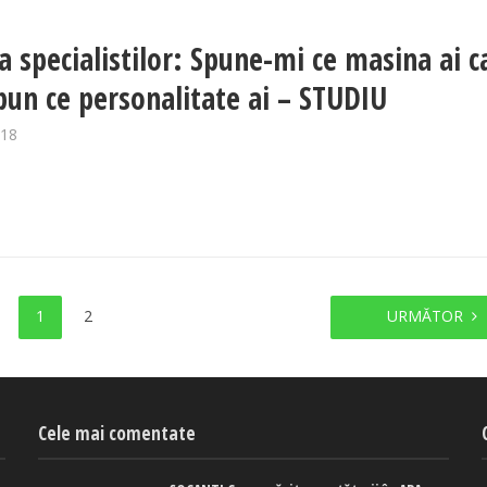
a specialistilor: Spune-mi ce masina ai c
spun ce personalitate ai – STUDIU
018
1
2
URMĂTOR
Cele mai comentate