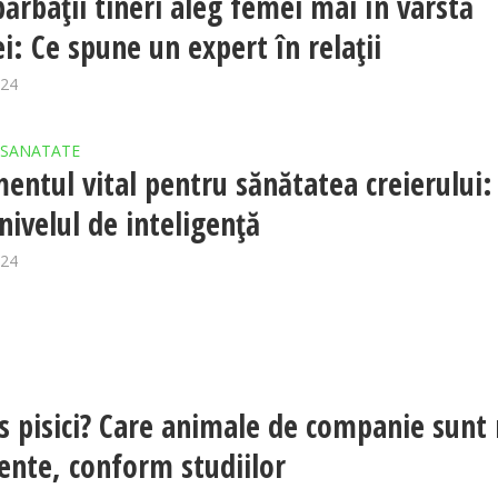
bărbații tineri aleg femei mai în vârstă
ei: Ce spune un expert în relații
024
SANATATE
entul vital pentru sănătatea creierului: 
nivelul de inteligență
024
vs pisici? Care animale de companie sunt
gente, conform studiilor