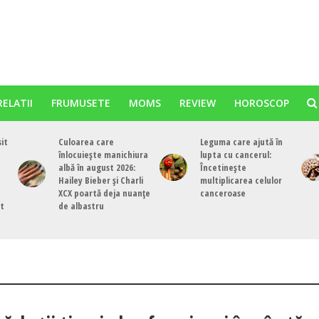
RELATII
FRUMUSETE
MOMS
REVIEW
HOROSCOP
sit
Culoarea care
Leguma care ajută în
înlocuiește manichiura
lupta cu cancerul:
albă în august 2026:
Încetinește
Hailey Bieber și Charli
multiplicarea celulor
XCX poartă deja nuanțe
canceroase
st
de albastru