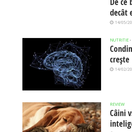
De ce 
decât 
14/05/2
NUTRITIE
•
Condim
crește 
14/02/2
REVIEW
Câini 
inteli