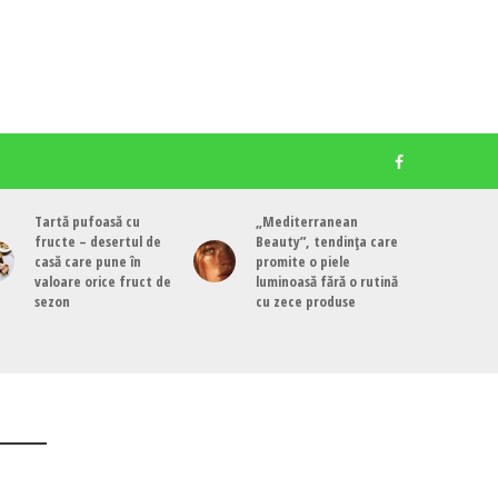
Tartă pufoasă cu
„Mediterranean
fructe – desertul de
Beauty”, tendința care
casă care pune în
promite o piele
valoare orice fruct de
luminoasă fără o rutină
sezon
cu zece produse