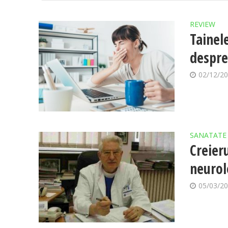
REVIEW
Tainele
despre
02/12/2
SANATATE
Creier
neurol
05/03/2