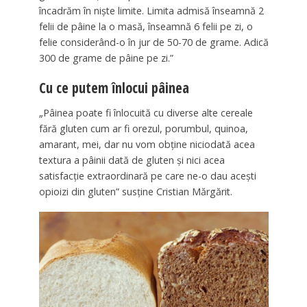
încadrăm în nişte limite. Limita admisă înseamnă 2
felii de pâine la o masă, înseamnă 6 felii pe zi, o
felie considerând-o în jur de 50-70 de grame. Adică
300 de grame de pâine pe zi.”
Cu ce putem înlocui pâinea
„Pâinea poate fi înlocuită cu diverse alte cereale
fără gluten cum ar fi orezul, porumbul, quinoa,
amarant, mei, dar nu vom obţine niciodată acea
textura a pâinii dată de gluten şi nici acea
satisfacţie extraordinară pe care ne-o dau aceşti
opioizi din gluten” susține Cristian Mărgărit.