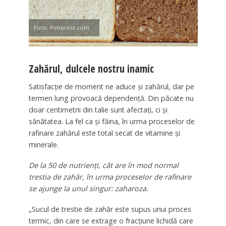
Foto: Pinterest.com
Zahărul, dulcele nostru inamic
Satisfacţie de moment ne aduce şi zahărul, dar pe
termen lung provoacă dependenţă. Din păcate nu
doar centimetrii din talie sunt afectaţi, ci şi
sănătatea. La fel ca şi făina, în urma proceselor de
rafinare zahărul este total secat de vitamine şi
minerale.
De la 50 de nutrienţi, cât are în mod normal
trestia de zahăr, în urma proceselor de rafinare
se ajunge la unul singur: zaharoza.
„Sucul de trestie de zahăr este supus unui proces
termic, din care se extrage o fracţiune lichidă care