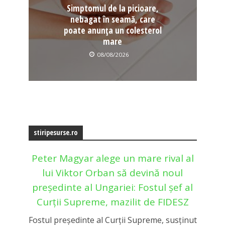
Simptomul de la picioare,
nebagat în seamă, care
poate anunța un colesterol
mare
08/08/2026
stiripesurse.ro
Peter Magyar alege un mare rival al
lui Viktor Orban să devină noul
președinte al Ungariei: Fostul șef al
Curții Supreme, mazilit de FIDESZ
Fostul președinte al Curții Supreme, susținut