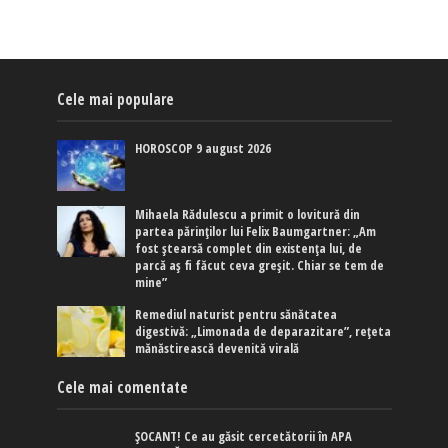
Cele mai populare
HOROSCOP 9 august 2026
Mihaela Rădulescu a primit o lovitură din
partea părinților lui Felix Baumgartner: „Am
fost ștearsă complet din existența lui, de
parcă aș fi făcut ceva greșit. Chiar se tem de
mine”
Remediul naturist pentru sănătatea
digestivă: „Limonada de deparazitare”, rețeta
mănăstirească devenită virală
Cele mai comentate
ȘOCANT! Ce au găsit cercetătorii în APA