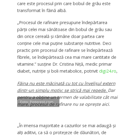
care este procesul prin care bobul de grâu este
transformat în făină albă.
„Procesul de rafinare presupune îndepărtarea
părţii celei mai sănătoase din bobul de grâu sau
din orice cereală şi rămâne doar partea care
conţine cele mai puţine substanţe nutritive. Deci
practic prin procesul de rafinare se îndepărtează
fibrele, se îndepărtează cea mai mare cantitate de
vitamine.” susține Dr. Cristina Niţă, medic primar
diabet, nutriţie şi boli metabolice, potrivit
digi24.ro
,
Făina nu este măcinată cu tot cu învelişul extern
dintr-un simplu motiv: se strică mai repede.
Dar
pentru a obţine un termen de valabilitate cât mai
Foto: Pinterest.com
mare, procesul de rafinare nu se opreşte aici.
„În imensa majoritate a cazurilor se mai adaugă şi
alţi aditivi, ca să o protejeze de dăunători, de