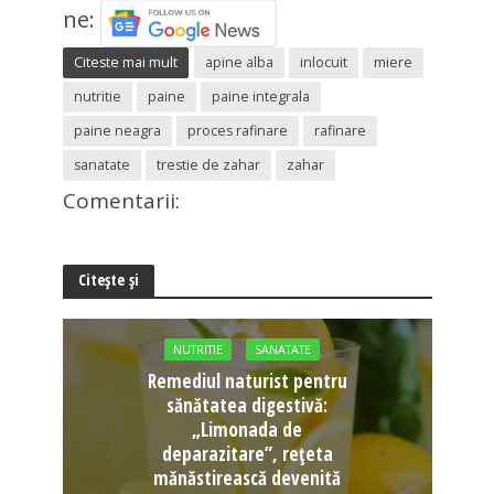
ne:
Citeste mai mult
apine alba
inlocuit
miere
nutritie
paine
paine integrala
paine neagra
proces rafinare
rafinare
sanatate
trestie de zahar
zahar
Comentarii:
Citește și
NUTRITIE
SANATATE
Remediul naturist pentru
sănătatea digestivă:
„Limonada de
deparazitare”, rețeta
mănăstirească devenită