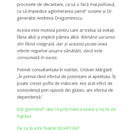
procesele de decantare, ca să o facă mai pufoasă,
ca să împiedice aglomerarea şamd” susține și Dr.
generalist Andreea Dragomirescu.
Acesta este motivul pentru care ar trebui să evitaţi
făina albă şi implicit pâinea albă.
Rămâne varianta
din făină integrală, dar şi aceasta poate avea
efecte negative asupra sănătăţii, dacă este
consumată în exces.
Potrivit consultantului în nutriţie, Cristian Mărgărit:
„În primul rând efectul de potenţare al apetitului. Îţi
poate creşte pofta de mâncare. Are acel efect de
somnolenţă prin opioizii din gluten, are efectul de
dependenţă.”
Eşti gurmand? Iată ce poţi mânca seara şi nu te vei
îngrăşa
De ce îţi este foame NOAPTEA?