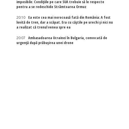
imposibile: Condițiile pe care SUA trebuie să le respecte
pentru a se redeschide Strâmtoarea Ormuz
20:10
Ea este cea mai norocoasă fată din România: A fost
lovită de tren, dar a scăpat. Era cu căștile pe urechi și nici nu
a realizat că trenul venea spre ea
20:07
Ambasadoarea Ucrainei în Bulgaria, convocată de
urgență după prăbușirea unei drone