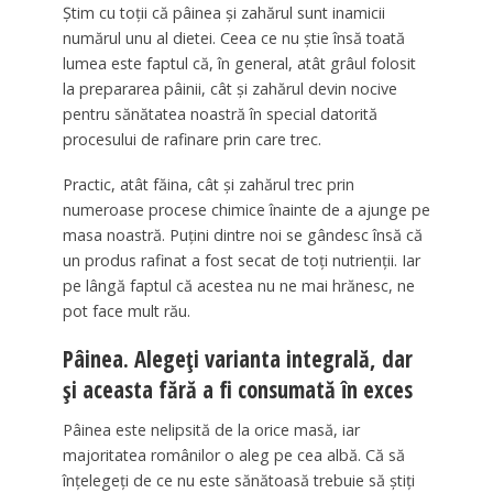
Ştim cu toţii că pâinea şi zahărul sunt inamicii
numărul unu al dietei. Ceea ce nu ştie însă toată
lumea este faptul că, în general, atât grâul folosit
la prepararea pâinii, cât şi zahărul devin nocive
pentru sănătatea noastră în special datorită
procesului de rafinare prin care trec.
Practic, atât făina, cât şi zahărul trec prin
numeroase procese chimice înainte de a ajunge pe
masa noastră. Puţini dintre noi se gândesc însă că
un produs rafinat a fost secat de toţi nutrienţii. Iar
pe lângă faptul că acestea nu ne mai hrănesc, ne
pot face mult rău.
Pâinea. Alegeți varianta integrală, dar
și aceasta fără a fi consumată în exces
Pâinea este nelipsită de la orice masă, iar
majoritatea românilor o aleg pe cea albă. Că să
înţelegeţi de ce nu este sănătoasă trebuie să ştiţi