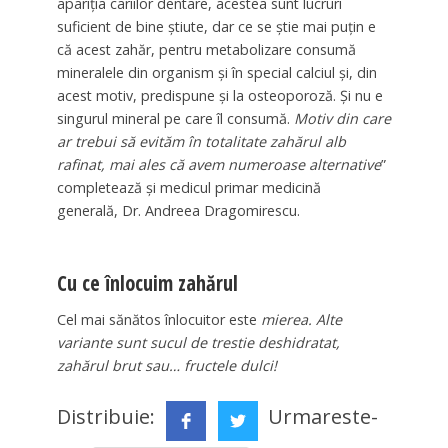
apariţia cariilor dentare, acestea sunt lucruri
suficient de bine ştiute, dar ce se ştie mai puţin e
că acest zahăr, pentru metabolizare consumă
mineralele din organism şi în special calciul şi, din
acest motiv, predispune şi la osteoporoză. Şi nu e
singurul mineral pe care îl consumă.
Motiv din care
ar trebui să evităm în totalitate zahărul alb
rafinat, mai ales că avem numeroase alternative
”
completează și medicul primar medicină
generală, Dr. Andreea Dragomirescu.
Cu ce înlocuim zahărul
Cel mai sănătos înlocuitor este
mierea. Alte
variante sunt sucul de trestie deshidratat,
zahărul brut sau… fructele dulci!
Distribuie:
Urmareste-