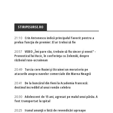
STIRIPESURSE.RO
21:10
Crin Antonescu indică principalul favorit pentru a
prelua funcția de premier: El ar trebui să fie
20:57
VIDEO „Îmi pare rău, trebuie să fiu sincer și onest” -
Pronosticul lui Vucic, în conferința cu Zelenski, despre
războiul ruso-ucrainean
20:49
Turcia cere Rusiei și Ucrainei un moratoriu pe
atacurile asupra navelor comerciale din Marea Neagră
20:41
De la buncărul din Fieni la Academia Franceză:
destinul incredibil al unui român celebru
20:30
Adolescent de 15 ani, agresat pe malul unui pârău. A
fost transportat la spital
20:25
Iranul anunță o listă de revendicări aproape