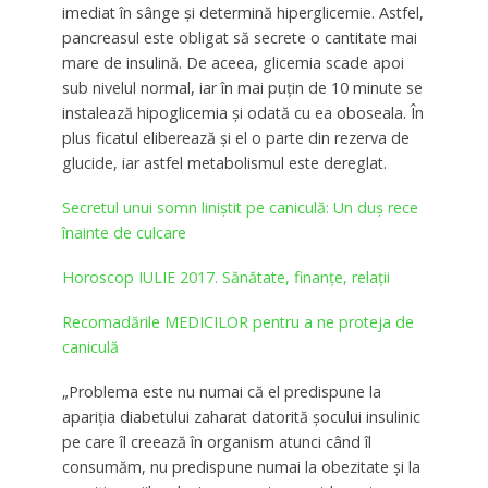
imediat în sânge şi determină hiperglicemie. Astfel,
pancreasul este obligat să secrete o cantitate mai
mare de insulină. De aceea, glicemia scade apoi
sub nivelul normal, iar în mai puţin de 10 minute se
instalează hipoglicemia şi odată cu ea oboseala. În
plus ficatul eliberează şi el o parte din rezerva de
glucide, iar astfel metabolismul este dereglat.
Secretul unui somn liniştit pe caniculă: Un duş rece
înainte de culcare
Horoscop IULIE 2017. Sănătate, finanțe, relații
Recomadările MEDICILOR pentru a ne proteja de
caniculă
„Problema este nu numai că el predispune la
apariţia diabetului zaharat datorită şocului insulinic
pe care îl creează în organism atunci când îl
consumăm, nu predispune numai la obezitate şi la