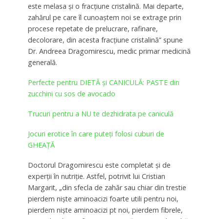
este melasa şi o fracţiune cristalină. Mai departe,
zahărul pe care îl cunoaştem noi se extrage prin
procese repetate de prelucrare, rafinare,
decolorare, din acesta fracţiune cristalină” spune
Dr. Andreea Dragomirescu, medic primar medicină
generală.
Perfecte pentru DIETĂ și CANICULĂ: PASTE din
zucchini cu sos de avocado
Trucuri pentru a NU te dezhidrata pe caniculă
Jocuri erotice în care puteţi folosi cuburi de
GHEAȚĂ
Doctorul Dragomirescu este completat și de
experții în nutriție. Astfel, potrivit lui Cristian
Margarit, „din sfecla de zahăr sau chiar din trestie
pierdem nişte aminoacizi foarte utili pentru noi,
pierdem nişte aminoacizi pt noi, pierdem fibrele,