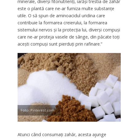
minerale, diverşi fitonutrienţi, iarăşi trestia de zahăr
este o plantă care ne-ar furniza multe substanţe
utile. O să spun de aminoacidul uridina care
contribuie la formarea creierului, la formarea
sistemului nervos şi la protecţia lui, diverşi compuşi
care ne-ar proteja vasele de sânge, din păcate toţi
aceşti compuşi sunt pierduţi prin rafinare.”
Foto: Pinterest.com
Atunci când consumaţi zahăr, acesta ajunge