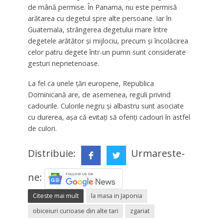
de mână permise. În Panama, nu este permisă
arătarea cu degetul spre alte persoane. Iar în
Guatemala, strângerea degetului mare între
degetele arătător și mijlociu, precum și încolăcirea
celor patru degete într-un pumn sunt considerate
gesturi neprietenoase.
La fel ca unele țări europene, Republica
Dominicană are, de asemenea, reguli privind
cadourile. Culorile negru și albastru sunt asociate
cu durerea, așa că evitați să oferiți cadouri în astfel
de culori.
Distribuie:
Urmareste-
ne:
Citeste mai mult
la masa in Japonia
obiceiuri curioase din alte tari
zgariat