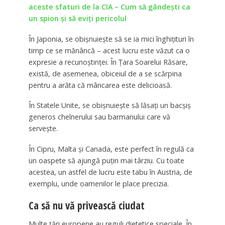
aceste sfaturi de la CIA – Cum să gândești ca
un spion și să eviți pericolul
În Japonia, se obișnuiește să se ia mici înghițituri în
timp ce se mănâncă – acest lucru este văzut ca o
expresie a recunoștinței. În Țara Soarelui Răsare,
există, de asemenea, obiceiul de a se scărpina
pentru a arăta că mâncarea este delicioasă.
În Statele Unite, se obișnuiește să lăsați un bacșiș
generos chelnerului sau barmanului care vă
servește.
În Cipru, Malta și Canada, este perfect în regulă ca
un oaspete să ajungă puțin mai târziu. Cu toate
acestea, un astfel de lucru este tabu în Austria, de
exemplu, unde oamenilor le place precizia.
Ca să nu vă privească ciudat
Multe țări europene au reguli dietetice speciale. În