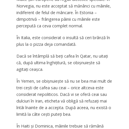
Norvegia, nu este acceptat să mănânci cu mâinile,
indiferent de felul de mâncare. În Estonia –
dimpotrivă – frângerea pâinii cu mâinile este
percepută ca ceva complet normal.
În Italia, este considerat o insultă să ceri brânză în
plus la o pizza deja comandată.
Dacă se întâmplă să beți cafea în Qatar, nu uitați
că, după ultima înghițitură, se obișnuiește să
agitați ceașca.
În Yemen, se obișnuiește să nu se bea mai mult de
trei cești de cafea sau ceai – orice altceva este
considerat nepoliticos. Dacă vi se oferă ceai sau
dulciuri în Iran, eticheta vă obligă să refuzați mai
întâi înainte de a accepta. După aceea, nu există o
limită la câte cești puteți bea.
În Haiti și Dominica, mâinile trebuie să rămână