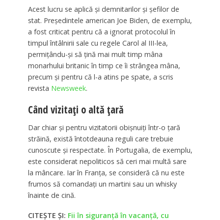
Acest lucru se aplică și demnitarilor și șefilor de
stat. Președintele american Joe Biden, de exemplu,
a fost criticat pentru că a ignorat protocolul în
timpul întâlnirii sale cu regele Carol al III-lea,
permițându-și să țină mai mult timp mâna
monarhului britanic în timp ce îi strângea mâna,
precum și pentru că l-a atins pe spate, a scris
revista
Newsweek
.
Când vizitați o altă țară
Dar chiar și pentru vizitatorii obișnuiți într-o țară
străină, există întotdeauna reguli care trebuie
cunoscute și respectate. În Portugalia, de exemplu,
este considerat nepoliticos să ceri mai multă sare
la mâncare. Iar în Franța, se consideră că nu este
frumos să comandați un martini sau un whisky
înainte de cină.
CITEȘTE ȘI:
Fii în siguranță în vacanță, cu