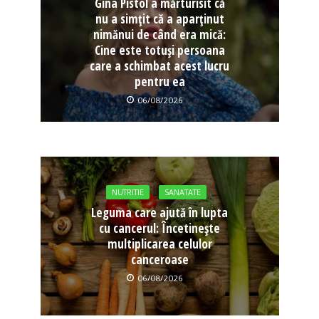
Gina Pistol a mărturisit că
nu a simțit că a aparținut
nimănui de când era mică:
Cine este totuși persoana
care a schimbat acest lucru
pentru ea
06/08/2026
NUTRITIE
SANATATE
Leguma care ajută în lupta
cu cancerul: Încetinește
multiplicarea celulor
canceroase
06/08/2026