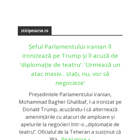
stiripesurse.ro
Șeful Parlamentului iranian îl
ironizează pe Trump și îl acuză de
'diplomație de teatru': 'Urmează un
atac masiv... stați, nu, vor să
negocieze'
Președintele Parlamentului iranian,
Mohammad Bagher Ghalibaf, l-a ironizat pe
Donald Trump, acuzându-l că alternează
amenințările cu atacuri de amploare și
apelurile la negocieri într-o „diplomație de
teatru”. Oficialul de la Teheran a susținut că
Wa...
Read more »