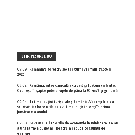
STIRIPESURSE.RO
09:09
Romania's forestry sector turnover falls 21.5% in
2025
09:08
România, între caniculă extremă și furtuni violente.
Cod roșu în șapte județe, vijelii de până la 90 km/h și grindină
09:04
Tot mai puțini turiști aleg România. Vacanțele s-au
scurtat, iar hotelurile au avut mai puțini clienți în prima
jumătate a anului
09:00
Guvernul a dat ordin de economie în ministere. Ce au
ajuns să facă bugetarii pentru a reduce consumul de
energie