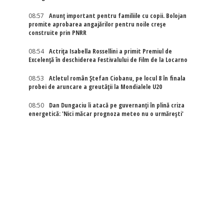
08:57
Anunț important pentru familiile cu copii. Bolojan
promite aprobarea angajărilor pentru noile creșe
construite prin PNRR
08:54
Actriţa Isabella Rossellini a primit Premiul de
Excelenţă în deschiderea Festivalului de Film de la Locarno
08:53
Atletul român Ștefan Ciobanu, pe locul 8 în finala
probei de aruncare a greutății la Mondialele U20
08:50
Dan Dungaciu îi atacă pe guvernanți în plină criza
energetică: 'Nici măcar prognoza meteo nu o urmărești'