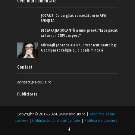
Cele mai comentate
ȘOCANT! Ce au găsit cercetătorii în APA
SFINȚITĂ
DECLARAȚIA ȘOCANTĂ a unui preot: ”Este păcat
să faci un COPIL în post”
Afirmaţii şocante ale unui cunoscut neurolog:
A comparat religia cu o boală mintală
Contact
contact@exquis.ro
Publicitate
Copyright © 2017-2024. www.exquis.ro |
Modifică setări
cookies
|
Politica de confidențialitate
|
Politica de cookies