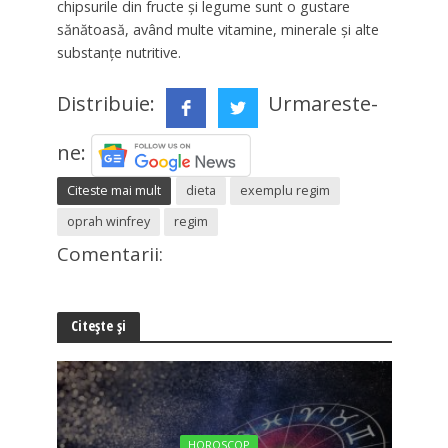
chipsurile din fructe şi legume sunt o gustare
sănătoasă, având multe vitamine, minerale şi alte
substanţe nutritive.
Distribuie:
Urmareste-
ne:
Citeste mai mult
dieta
exemplu regim
oprah winfrey
regim
Comentarii:
Citește și
HOROSCOP