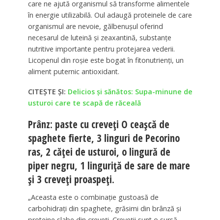
care ne ajută organismul să transforme alimentele
în energie utilizabilă. Oul adaugă proteinele de care
organismul are nevoie, gălbenuşul oferind
necesarul de luteină şi zeaxantină, substanţe
nutritive importante pentru protejarea vederii.
Licopenul din roşie este bogat în fitonutrienţi, un
aliment puternic antioxidant.
CITEȘTE ȘI:
Delicios și sănătos: Supa-minune de
usturoi care te scapă de răceală
Prânz: paste cu creveţi O ceaşcă de
spaghete fierte, 3 linguri de Pecorino
ras, 2 căţei de usturoi, o lingură de
piper negru, 1 linguriţă de sare de mare
şi 3 creveţi proaspeţi.
„Aceasta este o combinaţie gustoasă de
carbohidraţi din spaghete, grăsimi din brânză şi
proteine ​​slabe din creveţi. Creveţii sunt o sursă