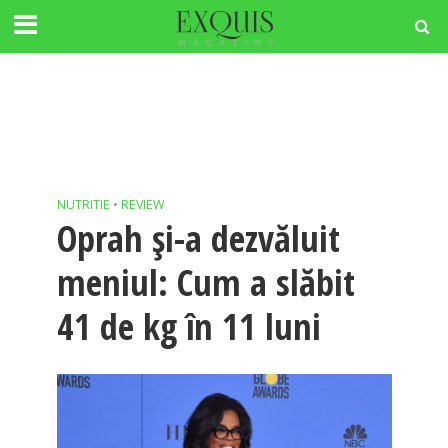
NUTRITIE
•
REVIEW
Oprah și-a dezvăluit
meniul: Cum a slăbit
41 de kg în 11 luni