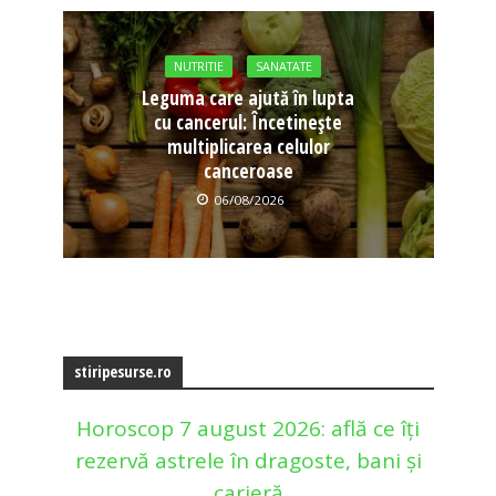
NUTRITIE
SANATATE
Leguma care ajută în lupta
cu cancerul: Încetinește
multiplicarea celulor
canceroase
06/08/2026
stiripesurse.ro
Horoscop 7 august 2026: află ce îți
rezervă astrele în dragoste, bani și
carieră