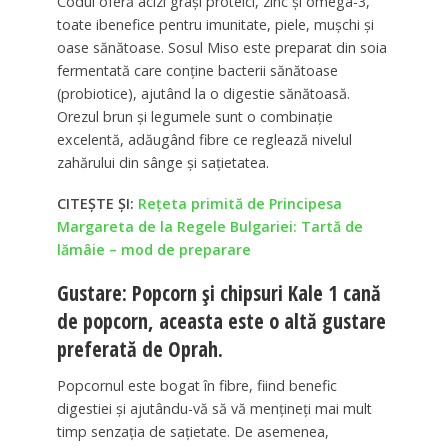
Codul oferă acizi graşi proteici, zinc şi omega-3,
toate ibenefice pentru imunitate, piele, muşchi şi
oase sănătoase. Sosul Miso este preparat din soia
fermentată care conţine bacterii sănătoase
(probiotice), ajutând la o digestie sănătoasă.
Orezul brun şi legumele sunt o combinaţie
excelentă, adăugând fibre ce reglează nivelul
zahărului din sânge şi saţietatea.
CITEȘTE ȘI:
Rețeta primită de Principesa
Margareta de la Regele Bulgariei: Tartă de
lămâie – mod de preparare
Gustare: Popcorn şi chipsuri Kale 1 cană
de popcorn, aceasta este o altă gustare
preferată de Oprah.
Popcornul este bogat în fibre, fiind benefic
digestiei şi ajutându-vă să vă menţineţi mai mult
timp senzaţia de saţietate. De asemenea,