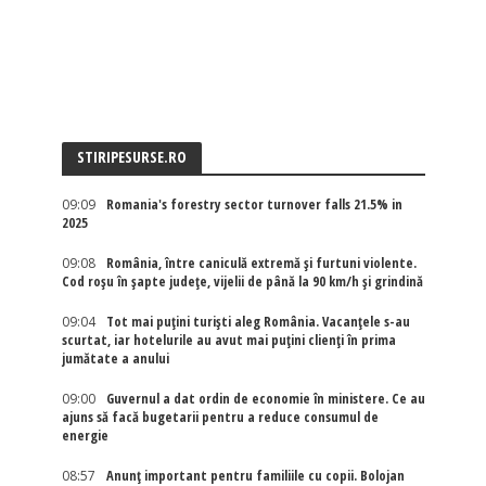
STIRIPESURSE.RO
09:09
Romania's forestry sector turnover falls 21.5% in
2025
09:08
România, între caniculă extremă și furtuni violente.
Cod roșu în șapte județe, vijelii de până la 90 km/h și grindină
09:04
Tot mai puțini turiști aleg România. Vacanțele s-au
scurtat, iar hotelurile au avut mai puțini clienți în prima
jumătate a anului
09:00
Guvernul a dat ordin de economie în ministere. Ce au
ajuns să facă bugetarii pentru a reduce consumul de
energie
08:57
Anunț important pentru familiile cu copii. Bolojan