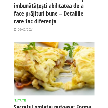
îmbunătățești abilitatea de a
face prăjituri bune – Detaliile
care fac diferența
06/02/2021
NUTRITIE
Secretul omletei pufoase: Forma