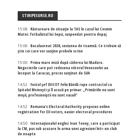
STIRIPESURSE.RO
15:08
Răsturnare de situație la TAS în cazul lui Cosmin
Matei: fotbalistul lui Sepsi, suspendat pentru dopaj
15:06
Bacalaureat 2026, sesiunea de toamnă. Ce trebuie să
știe cei care vor susține probele scrise
15:00
Prima mare miză după căderea lui Maduro.
Negocierile care pot redesena viitorul Venezuelei au
început la Caracas, proces susținut de SUA
14:52
Fostul șef DIICOT Felix Bănilă rupe contractul cu
Spitalul Moinești și îl acuză pe primar: „Primăriile nu sunt
moșii, profesioniștii nu sunt vasali”
14:52
Romania's Electoral Authority proposes online
registration for EU voters, easier electoral procedures
14:50
Internaţionalul englez Ivan Toney, care a participat
la CM, pus sub acuzare în urma unei agresiuni într-un club
de noapte