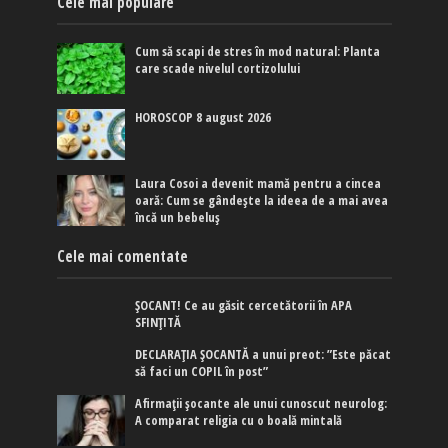
Cele mai populare
Cum să scapi de stres în mod natural: Planta
care scade nivelul cortizolului
HOROSCOP 8 august 2026
Laura Cosoi a devenit mamă pentru a cincea
oară: Cum se gândește la ideea de a mai avea
încă un bebeluș
Cele mai comentate
ȘOCANT! Ce au găsit cercetătorii în APA
SFINȚITĂ
DECLARAȚIA ȘOCANTĂ a unui preot: ”Este păcat
să faci un COPIL în post”
Afirmaţii şocante ale unui cunoscut neurolog:
A comparat religia cu o boală mintală