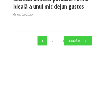
ideală a unui mic dejun gustos
06/02/2020
1
2
3
URMĂTOR