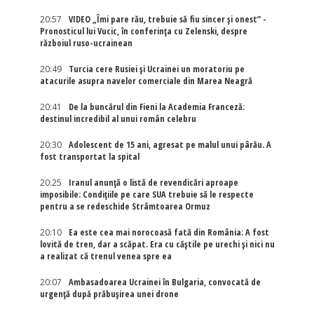
20:57
VIDEO „Îmi pare rău, trebuie să fiu sincer și onest” -
Pronosticul lui Vucic, în conferința cu Zelenski, despre
războiul ruso-ucrainean
20:49
Turcia cere Rusiei și Ucrainei un moratoriu pe
atacurile asupra navelor comerciale din Marea Neagră
20:41
De la buncărul din Fieni la Academia Franceză:
destinul incredibil al unui român celebru
20:30
Adolescent de 15 ani, agresat pe malul unui pârău. A
fost transportat la spital
20:25
Iranul anunță o listă de revendicări aproape
imposibile: Condițiile pe care SUA trebuie să le respecte
pentru a se redeschide Strâmtoarea Ormuz
20:10
Ea este cea mai norocoasă fată din România: A fost
lovită de tren, dar a scăpat. Era cu căștile pe urechi și nici nu
a realizat că trenul venea spre ea
20:07
Ambasadoarea Ucrainei în Bulgaria, convocată de
urgență după prăbușirea unei drone