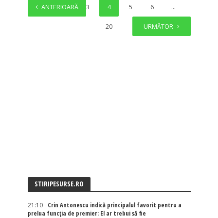
ANTERIOARĂ
1
2
3
4
5
6
…
20
URMĂTOR
STIRIPESURSE.RO
21:10
Crin Antonescu indică principalul favorit pentru a
prelua funcția de premier: El ar trebui să fie