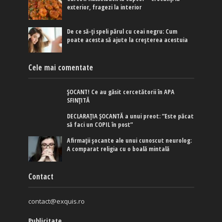
exterior, fragezi la interior
De ce să-ți speli părul cu ceai negru: Cum
poate acesta să ajute la creșterea acestuia
Cele mai comentate
ȘOCANT! Ce au găsit cercetătorii în APA
SFINȚITĂ
DECLARAȚIA ȘOCANTĂ a unui preot: ”Este păcat
să faci un COPIL în post”
Afirmaţii şocante ale unui cunoscut neurolog:
A comparat religia cu o boală mintală
Contact
contact@exquis.ro
Publicitate