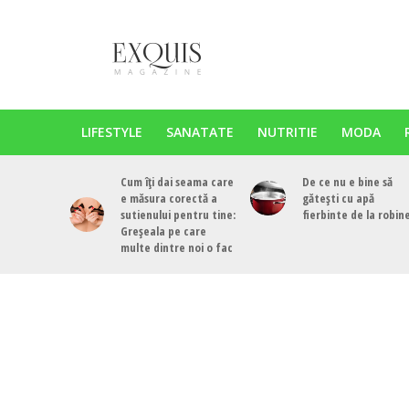
LIFESTYLE
SANATATE
NUTRITIE
MODA
Cum îți dai seama care
De ce nu e bine să
e măsura corectă a
gătești cu apă
sutienului pentru tine:
fierbinte de la robin
Greșeala pe care
multe dintre noi o fac