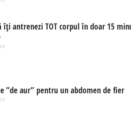
017
 îți antrenezi TOT corpul în doar 15 min
O
017
le ”de aur” pentru un abdomen de fier
017