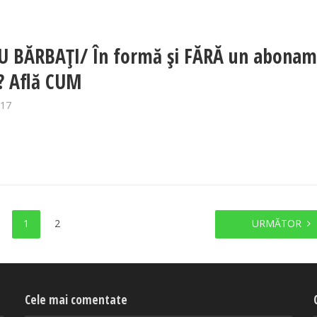
 BĂRBAȚI/ În formă și FĂRĂ un abonam
ă? Află CUM
017
1
2
URMĂTOR
Cele mai comentate