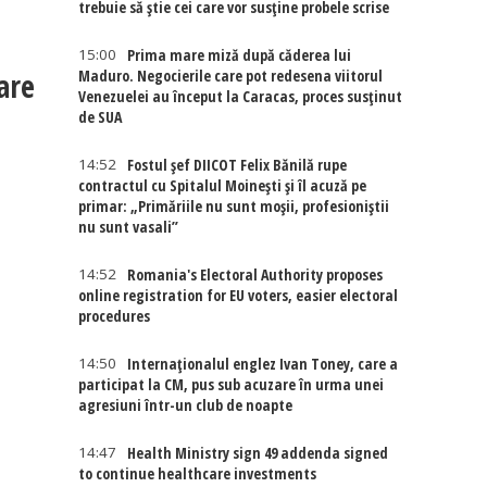
trebuie să știe cei care vor susține probele scrise
15:00
Prima mare miză după căderea lui
care
Maduro. Negocierile care pot redesena viitorul
Venezuelei au început la Caracas, proces susținut
de SUA
14:52
Fostul șef DIICOT Felix Bănilă rupe
contractul cu Spitalul Moinești și îl acuză pe
primar: „Primăriile nu sunt moșii, profesioniștii
nu sunt vasali”
14:52
Romania's Electoral Authority proposes
online registration for EU voters, easier electoral
procedures
14:50
Internaţionalul englez Ivan Toney, care a
participat la CM, pus sub acuzare în urma unei
agresiuni într-un club de noapte
14:47
Health Ministry sign 49 addenda signed
to continue healthcare investments