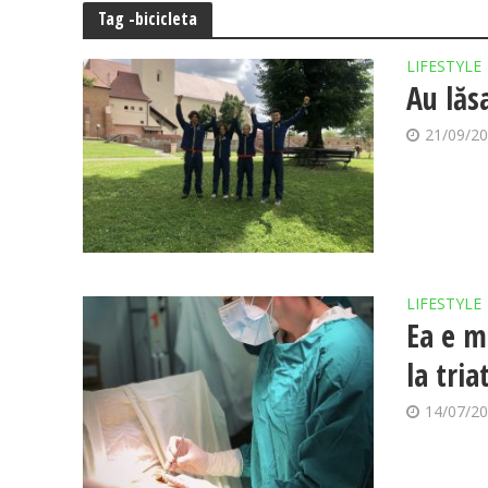
Tag -bicicleta
LIFESTYLE
Au lăs
21/09/2
LIFESTYLE
Ea e m
la tria
14/07/2