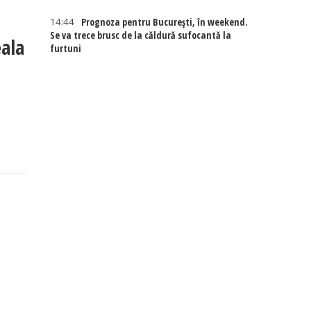
14:44
Prognoza pentru București, în weekend.
Se va trece brusc de la căldură sufocantă la
eala
furtuni