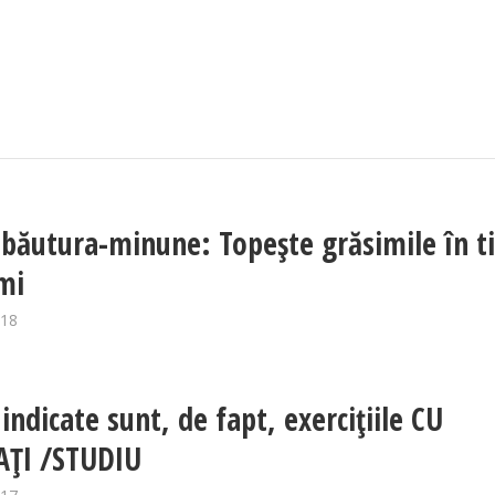
 băutura-minune: Topește grăsimile în 
mi
018
indicate sunt, de fapt, exercițiile CU
AȚI /STUDIU