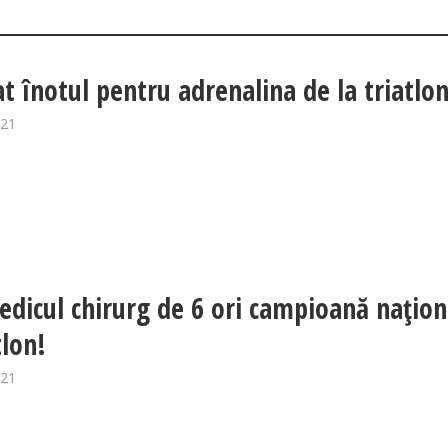
at înotul pentru adrenalina de la triatlon
021
edicul chirurg de 6 ori campioană națion
tlon!
021