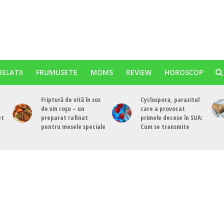
RELATII
FRUMUSETE
MOMS
REVIEW
HOROSCOP
Friptură de vită în sos
Cyclospora, parazitul
de vin roșu – un
care a provocat
et
preparat rafinat
primele decese în SUA:
pentru mesele speciale
Cum se transmite