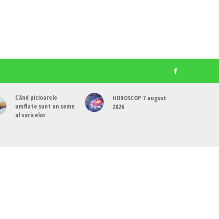
Când picioarele
HOROSCOP 7 august
umflate sunt un semn
2026
al varicelor