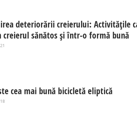
irea deteriorării creierului: Activitățile 
 creierul sănătos și într-o formă bună
021
ste cea mai bună bicicletă eliptică
018