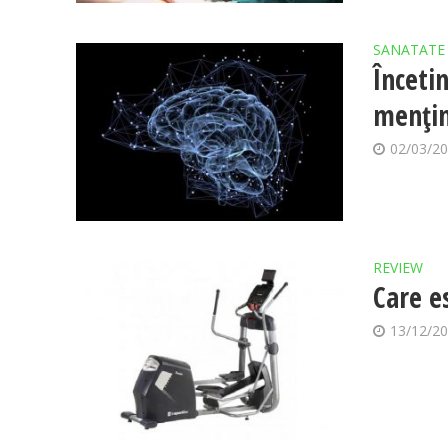
SANATATE
Încetin
mențin
02/03/2
REVIEW
Care e
13/12/2