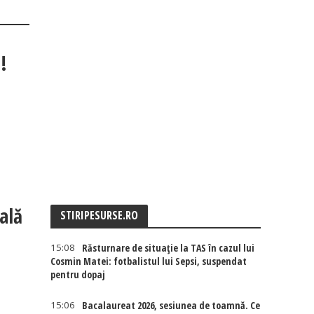
!
ală
STIRIPESURSE.RO
15:08
Răsturnare de situație la TAS în cazul lui
Cosmin Matei: fotbalistul lui Sepsi, suspendat
pentru dopaj
15:06
Bacalaureat 2026, sesiunea de toamnă. Ce