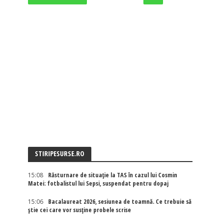
STIRIPESURSE.RO
15:08
Răsturnare de situație la TAS în cazul lui Cosmin
Matei: fotbalistul lui Sepsi, suspendat pentru dopaj
15:06
Bacalaureat 2026, sesiunea de toamnă. Ce trebuie să
știe cei care vor susține probele scrise