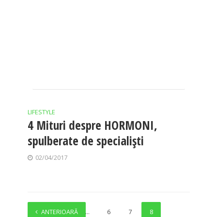
LIFESTYLE
4 Mituri despre HORMONI,
spulberate de specialiști
02/04/2017
ANTERIOARĂ
1
…
6
7
8