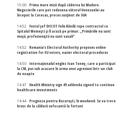
15:00
Prima mare miză după căderea lui Maduro.
Negocierile care pot redesena viitorul Venezuelei au
început la Caracas, proces susținut de SUA
14:52
Fostul șef DIICOT Felix Bănilă rupe contractul cu
Spitalul Moinești și îl acuză pe primar: „Primăriile nu sunt
moșii, profesioniștii nu sunt vasali”
14:52
Romania's Electoral Authority proposes online
registration for EU voters, easier electoral procedures
14:50
Internaţionalul englez Ivan Toney, care a participat
la CM, pus sub acuzare în urma unei agresiuni într-un club
de noapte
14:47
Health Ministry sign 49 addenda signed to continue
healthcare investments
14:44
Prognoza pentru București, în weekend. Se va trece
brusc de la căldură sufocantă la furtuni