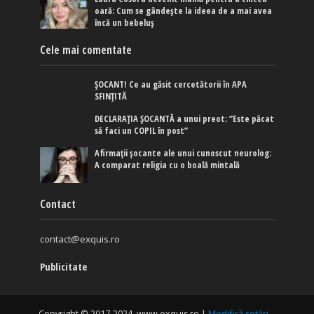
oară: Cum se gândește la ideea de a mai avea
încă un bebeluș
Cele mai comentate
ȘOCANT! Ce au găsit cercetătorii în APA
SFINȚITĂ
DECLARAȚIA ȘOCANTĂ a unui preot: ”Este păcat
să faci un COPIL în post”
Afirmaţii şocante ale unui cunoscut neurolog:
A comparat religia cu o boală mintală
Contact
contact@exquis.ro
Publicitate
Copyright © 2017-2024. www.exquis.ro |
Modifică setări