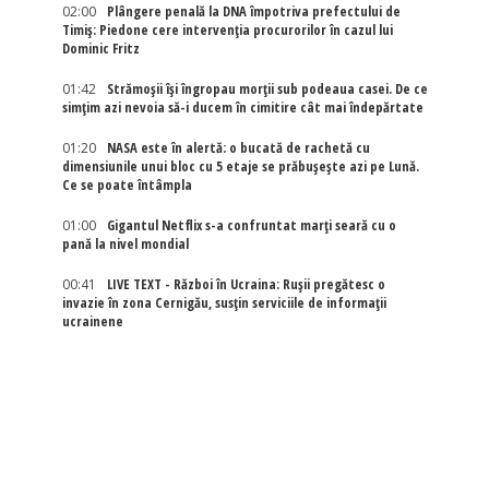
02:00
Plângere penală la DNA împotriva prefectului de
Timiș: Piedone cere intervenția procurorilor în cazul lui
Dominic Fritz
01:42
Strămoșii își îngropau morții sub podeaua casei. De ce
simțim azi nevoia să-i ducem în cimitire cât mai îndepărtate
01:20
NASA este în alertă: o bucată de rachetă cu
dimensiunile unui bloc cu 5 etaje se prăbușește azi pe Lună.
Ce se poate întâmpla
01:00
Gigantul Netflix s-a confruntat marţi seară cu o
pană la nivel mondial
00:41
LIVE TEXT - Război în Ucraina: Rușii pregătesc o
invazie în zona Cernigău, susțin serviciile de informații
ucrainene