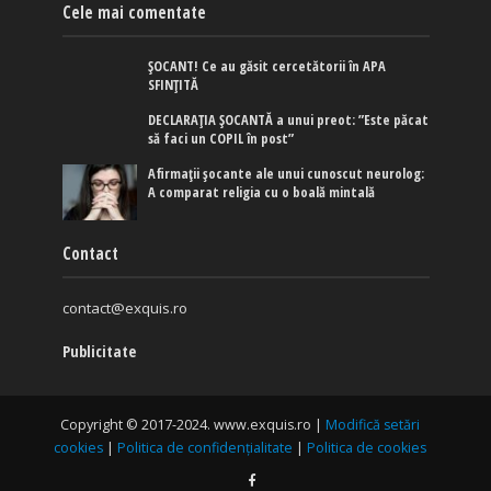
Cele mai comentate
ȘOCANT! Ce au găsit cercetătorii în APA
SFINȚITĂ
DECLARAȚIA ȘOCANTĂ a unui preot: ”Este păcat
să faci un COPIL în post”
Afirmaţii şocante ale unui cunoscut neurolog:
A comparat religia cu o boală mintală
Contact
contact@exquis.ro
Publicitate
Copyright © 2017-2024. www.exquis.ro |
Modifică setări
cookies
|
Politica de confidențialitate
|
Politica de cookies