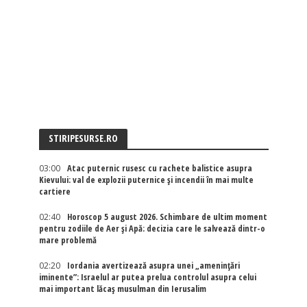
STIRIPESURSE.RO
03:00
Atac puternic rusesc cu rachete balistice asupra
Kievului: val de explozii puternice și incendii în mai multe
cartiere
02:40
Horoscop 5 august 2026. Schimbare de ultim moment
pentru zodiile de Aer și Apă: decizia care le salvează dintr-o
mare problemă
02:20
Iordania avertizează asupra unei „amenințări
iminente”: Israelul ar putea prelua controlul asupra celui
mai important lăcaș musulman din Ierusalim