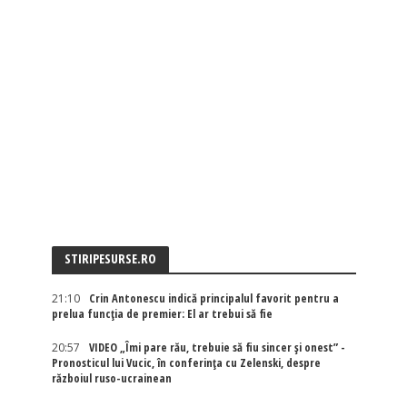
STIRIPESURSE.RO
21:10
Crin Antonescu indică principalul favorit pentru a
prelua funcția de premier: El ar trebui să fie
20:57
VIDEO „Îmi pare rău, trebuie să fiu sincer și onest” -
Pronosticul lui Vucic, în conferința cu Zelenski, despre
războiul ruso-ucrainean