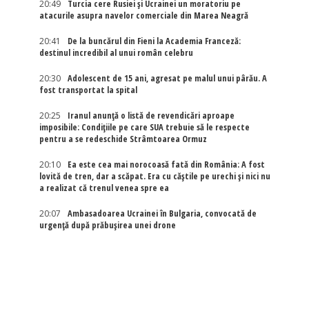
20:49
Turcia cere Rusiei și Ucrainei un moratoriu pe
atacurile asupra navelor comerciale din Marea Neagră
20:41
De la buncărul din Fieni la Academia Franceză:
destinul incredibil al unui român celebru
20:30
Adolescent de 15 ani, agresat pe malul unui pârău. A
fost transportat la spital
20:25
Iranul anunță o listă de revendicări aproape
imposibile: Condițiile pe care SUA trebuie să le respecte
pentru a se redeschide Strâmtoarea Ormuz
20:10
Ea este cea mai norocoasă fată din România: A fost
lovită de tren, dar a scăpat. Era cu căștile pe urechi și nici nu
a realizat că trenul venea spre ea
20:07
Ambasadoarea Ucrainei în Bulgaria, convocată de
urgență după prăbușirea unei drone