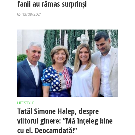
fanii au rămas surprinși
13/09/2021
LIFESTYLE
Tatăl Simone Halep, despre
viitorul ginere: ”Mă înțeleg bine
cu el. Deocamdată!”