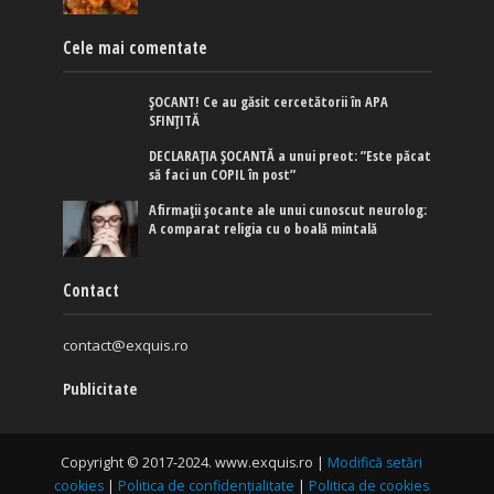
Cele mai comentate
ȘOCANT! Ce au găsit cercetătorii în APA
SFINȚITĂ
DECLARAȚIA ȘOCANTĂ a unui preot: ”Este păcat
să faci un COPIL în post”
Afirmaţii şocante ale unui cunoscut neurolog:
A comparat religia cu o boală mintală
Contact
contact@exquis.ro
Publicitate
Copyright © 2017-2024. www.exquis.ro |
Modifică setări
cookies
|
Politica de confidențialitate
|
Politica de cookies