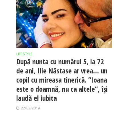
LIFESTYLE
După nunta cu numărul 5, la 72
de ani, Ilie Năstase ar vrea… un
copil cu mireasa tinerică. ”Ioana
este o doamnă, nu ca altele”, își
laudă el iubita
22/03/2019