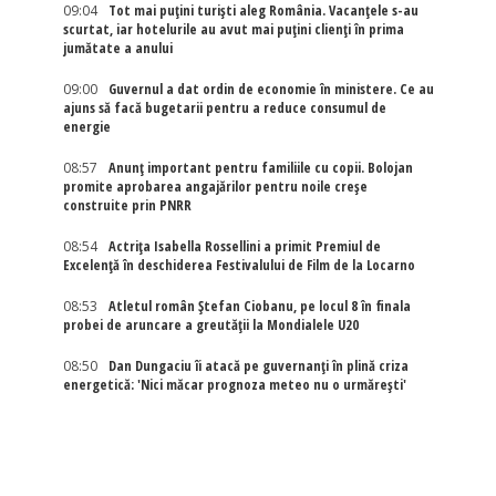
09:04
Tot mai puțini turiști aleg România. Vacanțele s-au
scurtat, iar hotelurile au avut mai puțini clienți în prima
jumătate a anului
09:00
Guvernul a dat ordin de economie în ministere. Ce au
ajuns să facă bugetarii pentru a reduce consumul de
energie
08:57
Anunț important pentru familiile cu copii. Bolojan
promite aprobarea angajărilor pentru noile creșe
construite prin PNRR
08:54
Actriţa Isabella Rossellini a primit Premiul de
Excelenţă în deschiderea Festivalului de Film de la Locarno
08:53
Atletul român Ștefan Ciobanu, pe locul 8 în finala
probei de aruncare a greutății la Mondialele U20
08:50
Dan Dungaciu îi atacă pe guvernanți în plină criza
energetică: 'Nici măcar prognoza meteo nu o urmărești'