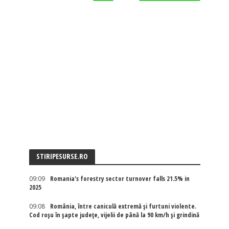
STIRIPESURSE.RO
09:09
Romania's forestry sector turnover falls 21.5% in
2025
09:08
România, între caniculă extremă și furtuni violente.
Cod roșu în șapte județe, vijelii de până la 90 km/h și grindină