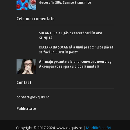
decese în SUA: Cum se transmite
Cele mai comentate
ȘOCANT! Ce au găsit cercetătorii în APA
SFINȚITĂ
DECLARAȚIA ȘOCANTĂ a unui preot: ”Este păcat
să faci un COPIL în post”
Afirmaţii şocante ale unui cunoscut neurolog:
A comparat religia cu o boală mintală
Contact
contact@exquis.ro
Publicitate
Copyright © 2017-2024. www.exquis.ro |
Modifică setări