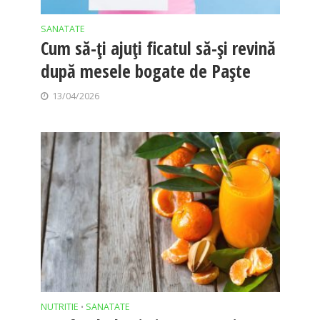
SANATATE
Cum să-ți ajuți ficatul să-și revină
după mesele bogate de Paște
13/04/2026
NUTRITIE
SANATATE
•