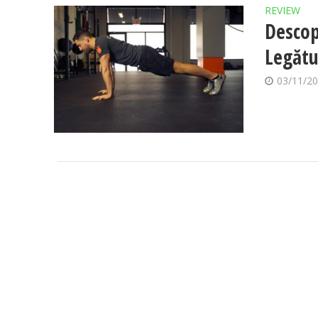
REVIEW
Descop
Legătur
03/11/2