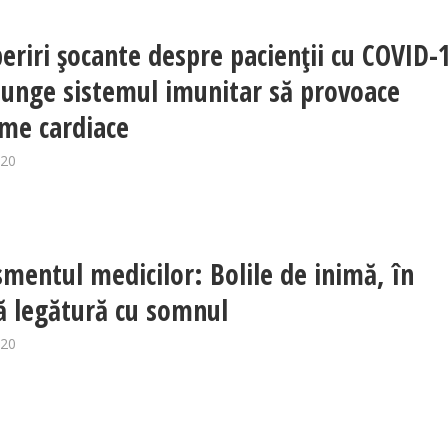
eriri șocante despre pacienții cu COVID-
unge sistemul imunitar să provoace
me cardiace
020
smentul medicilor: Bolile de inimă, în
ă legătură cu somnul
020