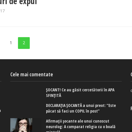
uri de expui
017
1
2
Cele mai comentate
ȘOCANT! Ce au găsit cercetătorii în APA
SFINȚITĂ
DECLARAȚIA ȘOCANTĂ a unui preot: ”Este
a
păcat să faci un COPIL în post”
e
Afirmaţii şocante ale unui cunoscut
neurolog: A comparat religia cu o boală