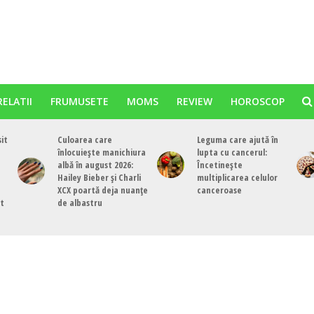
RELATII
FRUMUSETE
MOMS
REVIEW
HOROSCOP
sit
Culoarea care
Leguma care ajută în
înlocuiește manichiura
lupta cu cancerul:
albă în august 2026:
Încetinește
Hailey Bieber și Charli
multiplicarea celulor
XCX poartă deja nuanțe
canceroase
st
de albastru