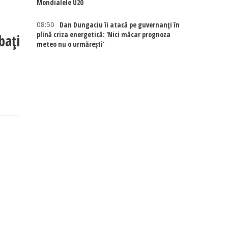
Mondialele U20
08:50
Dan Dungaciu îi atacă pe guvernanți în
plină criza energetică: 'Nici măcar prognoza
bați
meteo nu o urmărești'