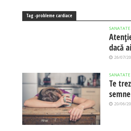
Tag -probleme cardiace
SANATATE
Atenți
dacă a
26/07/2
SANATATE
Te trez
semnel
20/06/2