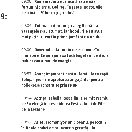
09:08
România, între caniculă extremă și
furtuni violente. Cod roșu în șapte județe, vijelii
de până la 90 km/h și grindină
19:
09:04
Tot mai puțini turiști aleg România.
Vacanțele s-au scurtat, iar hotelurile au avut
mai puțini clienți în prima jumătate a anului
09:00
Guvernul a dat ordin de economie în
ministere. Ce au ajuns să facă bugetarii pentru a
reduce consumul de energie
08:57
Anunț important pentru familiile cu copii.
Bolojan promite aprobarea angajărilor pentru
noile creșe construite prin PNRR
08:54
Actriţa Isabella Rossellini a primit Premiul
de Excelenţă în deschiderea Festivalului de Film
de la Locarno
08:53
Atletul român Ștefan Ciobanu, pe locul 8
în finala probei de aruncare a greutății la