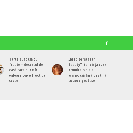
Tartă pufoasă cu
„Mediterranean
fructe – desertul de
Beauty”, tendința care
casă care pune în
promite o piele
valoare orice fruct de
luminoasă fără o rutină
sezon
cu zece produse