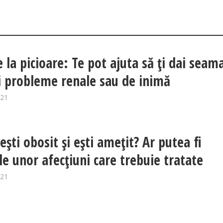
e la picioare: Te pot ajuta să ți dai seam
i probleme renale sau de inimă
021
eşti obosit şi eşti ameţit? Ar putea fi
e unor afecţiuni care trebuie tratate
021