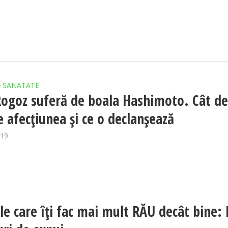
SANATATE
•
ogoz suferă de boala Hashimoto. Cât d
e afecţiunea şi ce o declanşează
019
ele care îţi fac mai mult RĂU decât bine: 