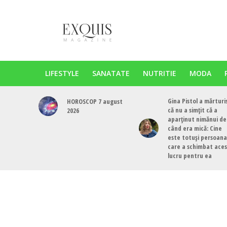
LIFESTYLE
SANATATE
NUTRITIE
MODA
Gina Pistol a mărturi
HOROSCOP 7 august
că nu a simțit că a
2026
aparținut nimănui de
când era mică: Cine
este totuși persoana
care a schimbat ace
lucru pentru ea