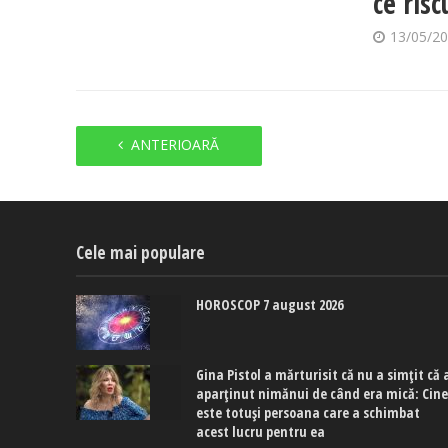
ce risc
13/05/2
ANTERIOARĂ
Cele mai populare
HOROSCOP 7 august 2026
Gina Pistol a mărturisit că nu a simțit că 
aparținut nimănui de când era mică: Cin
este totuși persoana care a schimbat
acest lucru pentru ea