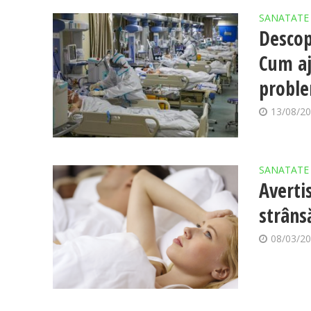
SANATATE
Descop
Cum aj
proble
13/08/2
SANATATE
Averti
strâns
08/03/2