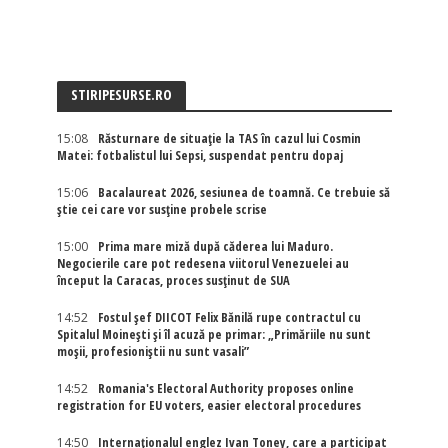
STIRIPESURSE.RO
15:08
Răsturnare de situație la TAS în cazul lui Cosmin
Matei: fotbalistul lui Sepsi, suspendat pentru dopaj
15:06
Bacalaureat 2026, sesiunea de toamnă. Ce trebuie să
știe cei care vor susține probele scrise
15:00
Prima mare miză după căderea lui Maduro.
Negocierile care pot redesena viitorul Venezuelei au
început la Caracas, proces susținut de SUA
14:52
Fostul șef DIICOT Felix Bănilă rupe contractul cu
Spitalul Moinești și îl acuză pe primar: „Primăriile nu sunt
moșii, profesioniștii nu sunt vasali”
14:52
Romania's Electoral Authority proposes online
registration for EU voters, easier electoral procedures
14:50
Internaţionalul englez Ivan Toney, care a participat