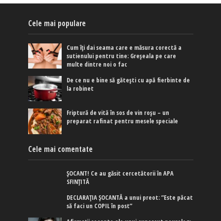
Cele mai populare
Cum îți dai seama care e măsura corectă a
sutienului pentru tine: Greșeala pe care
multe dintre noi o fac
De ce nu e bine să gătești cu apă fierbinte de
la robinet
Friptură de vită în sos de vin roșu – un
preparat rafinat pentru mesele speciale
Cele mai comentate
ȘOCANT! Ce au găsit cercetătorii în APA
SFINȚITĂ
DECLARAȚIA ȘOCANTĂ a unui preot: ”Este păcat
să faci un COPIL în post”