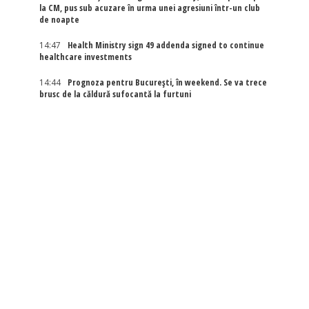
la CM, pus sub acuzare în urma unei agresiuni într-un club
de noapte
14:47
Health Ministry sign 49 addenda signed to continue
healthcare investments
14:44
Prognoza pentru București, în weekend. Se va trece
brusc de la căldură sufocantă la furtuni