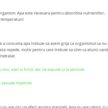
organism. Apa este necesara pentru absorbtia nutrientilor,
 temperaturii.
de a consuma apa trebuie sa avem grija ca organismul sa nu 
eaza repede, motiv pentru care trebuie sa stim ca atunci cand
hidratat.
nou, elan și forță, dar ne expune și la pericole
 sexuale împlinite
nu are nici un efect asupra greutatii. Apa nu are calorii, si 