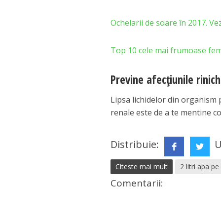
Ochelarii de soare în 2017. Ve
Top 10 cele mai frumoase feme
Previne afecțiunile rinich
Lipsa lichidelor din organism p
renale este de a te mentine co
Distribuie:
U
Citeste mai mult
2 litri apa pe 
Comentarii: