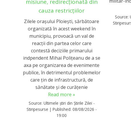
militar-in
misiune, redirecționată din
cauza restricțiilor
Source:
Zilele oraşului Ploieşti, sărbătoare
Stiripesu
organizată în acest weekend în
municipiu, provoacă un val de
reacţii din partea celor care
contestă deciziile primarului
indpendent Mihai Poliţeanu de a se
axa pe organizarea de evenimente
publice, în detrimentul problemelor
care ţin de infrastructură, de
sănătate şi de curăţenie
Read more »
Source:
Ultimele știri din Știrile Zilei -
Stiripesurse
|
Published:
08/08/2026 -
19:00