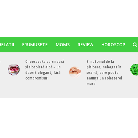
RELATII
FRUMUSETE
MOMS
REVIEW
HOROSCOP
e
Cheesecake cu zmeură
Simptomul de la
și ciocolată albă – un
picioare, nebagat în
desert elegant, fără
seamă, care poate
compromisuri
anunța un colesterol
mare