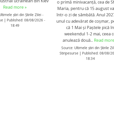
dustrial ucrainean din Kiev
o primă minivacanță, cea de S
Read more »
Maria, pentru că 15 august va
într-o zi de sâmbătă. Anul 2027
Ultimele știri din Știrile Zilei -
rse
|
Published:
08/08/2026 -
unul cu adevărat de coșmar, 
18:49
că 1 Mai și Paștele pică î
weekendul 1-2 mai, ceea c
anulează două...
Read more
Source:
Ultimele știri din Știrile Zil
Stiripesurse
|
Published:
08/08/20
18:34