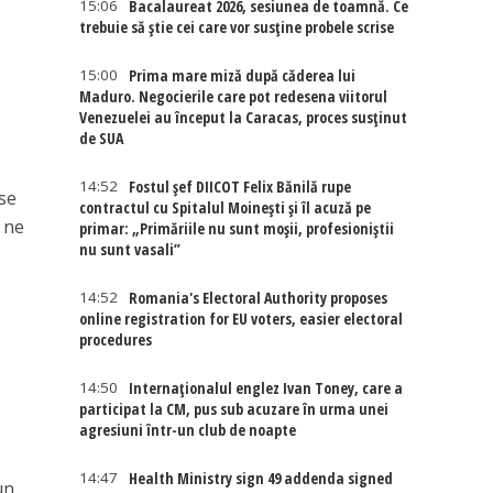
15:06
Bacalaureat 2026, sesiunea de toamnă. Ce
trebuie să știe cei care vor susține probele scrise
15:00
Prima mare miză după căderea lui
Maduro. Negocierile care pot redesena viitorul
Venezuelei au început la Caracas, proces susținut
de SUA
14:52
Fostul șef DIICOT Felix Bănilă rupe
se
contractul cu Spitalul Moinești și îl acuză pe
 ne
primar: „Primăriile nu sunt moșii, profesioniștii
nu sunt vasali”
14:52
Romania's Electoral Authority proposes
online registration for EU voters, easier electoral
procedures
14:50
Internaţionalul englez Ivan Toney, care a
participat la CM, pus sub acuzare în urma unei
agresiuni într-un club de noapte
14:47
Health Ministry sign 49 addenda signed
un