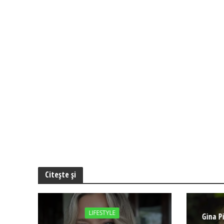
Citește și
LIFESTYLE
Gina P