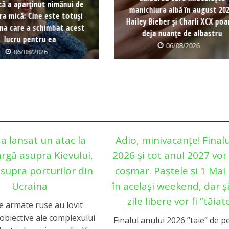
că a aparținut nimănui de
manichiura albă în august 202
ra mică: Cine este totuși
Hailey Bieber și Charli XCX poa
na care a schimbat acest
deja nuanțe de albastru
lucru pentru ea
06/08/2026
06/08/2026
 a lansat un atac la
Adio, minivacanțe! Finalu
argă asupra Kievului,
2026 și tot anul 2027 vor 
asupra porturilor din
coșmar. Paștele și 1 Mai 
Ucraina
în același weekend, dar și
zile libere vor fi ”tăiat
e armate ruse au lovit
obiective ale complexului
Finalul anului 2026 ”taie” de pe