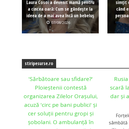
Laura Cosoi a devenit mamă pentru
simțit 
a cincea oară: Cum se gândește la
când e
ideea de a mai avea încă un bebeluș
persoa
07/08/2026
stiripesurse.ro
'Sărbătoare sau sfidare?'
Rusia
Ploieștenii contestă
scară l
organizarea Zilelor Orașului,
dar și 
acuză 'circ pe bani publici' și
cer soluții pentru gropi și
Forţel
șobolani. O ambulanță în
sâmbătă 