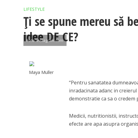
LIFESTYLE
Ți se spune mereu să bei 
idee DE CE?
Foto: Instagram.com
Maya Muller
“Pentru sanatatea dumneavoastra
inradacinata adanc in creierul
demonstratie ca sa o credem 
Medicii, nutritionistii, instruc
efecte are apa asupra organi