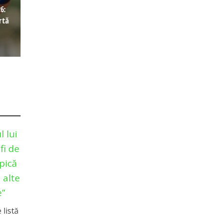
6:
rtă
l lui
fi de
pică
 alte
e”
 listă