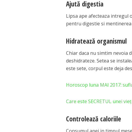
Ajută digestia
Lipsa ape afecteaza intregul 
pentru digestie si mentinerea
Hidratează organismul
Chiar daca nu simtim nevoia 
deshidrateze. Setea se instal
este sete, corpul este deja des
Horoscop luna MAI 2017: suflu 
Care este SECRETUL unei vieți
Controlează caloriile
Consumul apei in timpul mesei 