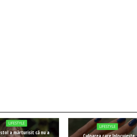
LIFESTYLE
LIFESTYLE
istol a mărturisit că nu a
Culoarea care înlocuiește