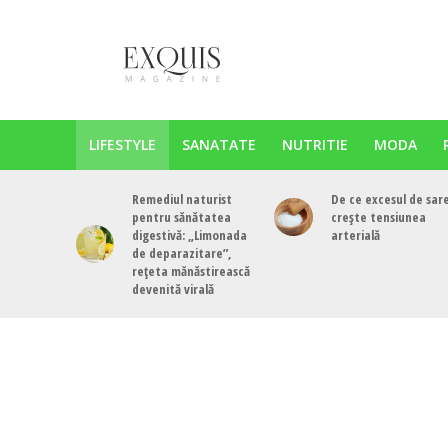
LIFESTYLE
SANATATE
NUTRITIE
MODA
Remediul naturist
De ce excesul de sar
pentru sănătatea
crește tensiunea
digestivă: „Limonada
arterială
de deparazitare”,
rețeta mănăstirească
devenită virală