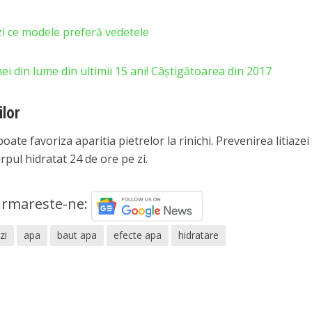
zi ce modele preferă vedetele
i din lume din ultimii 15 ani! Câştigătoarea din 2017
ilor
oate favoriza aparitia pietrelor la rinichi. Prevenirea litiazei
rpul hidratat 24 de ore pe zi.
rmareste-ne:
zi
apa
baut apa
efecte apa
hidratare