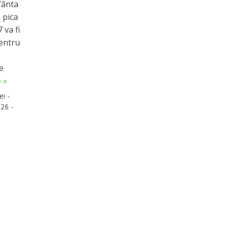
fânta
 pica
 va fi
pentru
n
e
 »
ei -
26 -