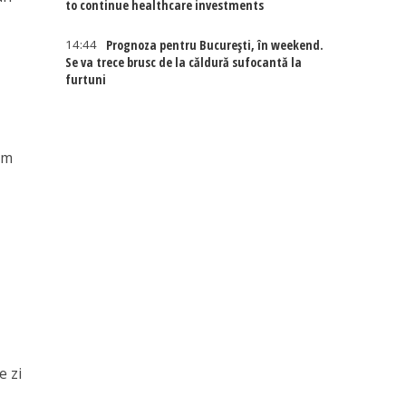
to continue healthcare investments
14:44
Prognoza pentru București, în weekend.
Se va trece brusc de la căldură sufocantă la
furtuni
am
e zi