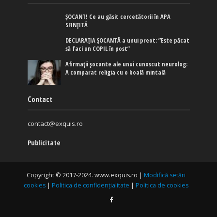
ȘOCANT! Ce au găsit cercetătorii în APA
SFINȚITĂ
DECLARAȚIA ȘOCANTĂ a unui preot: ”Este păcat
să faci un COPIL în post”
Afirmaţii şocante ale unui cunoscut neurolog:
A comparat religia cu o boală mintală
Contact
contact@exquis.ro
Publicitate
Copyright © 2017-2024. www.exquis.ro |
Modifică setări
cookies
|
Politica de confidențialitate
|
Politica de cookies