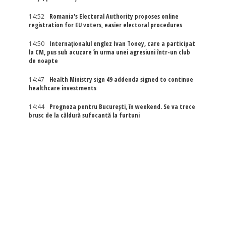
14:52
Romania's Electoral Authority proposes online
registration for EU voters, easier electoral procedures
14:50
Internaţionalul englez Ivan Toney, care a participat
la CM, pus sub acuzare în urma unei agresiuni într-un club
de noapte
14:47
Health Ministry sign 49 addenda signed to continue
healthcare investments
14:44
Prognoza pentru București, în weekend. Se va trece
brusc de la căldură sufocantă la furtuni