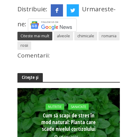
Distribuie:
Urmareste-
ne:
Citeste mai mult
alveole
chimicale
romania
rosii
Comentarii:
Citește și
NUTRITIE
SANATATE
Cum să scapi de stres în
mod natural: Planta care
scade nivelul cortizolului
08/08/2026