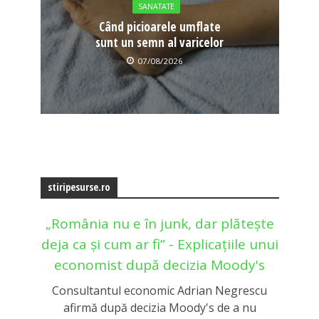
SANATATE
Când picioarele umflate
sunt un semn al varicelor
07/08/2026
stiripesurse.ro
„România nu e în junk, dar plătește
deja ca și cum ar fi” - Explicațiile unui
economist după decizia Moody's
Consultantul economic Adrian Negrescu
afirmă după decizia Moody's de a nu