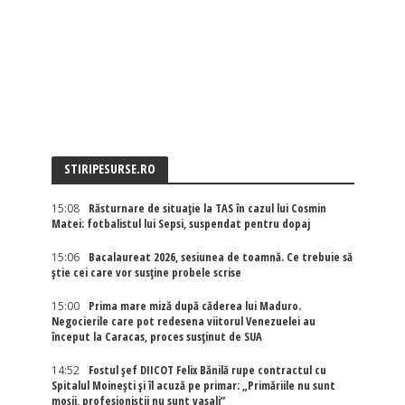
STIRIPESURSE.RO
15:08
Răsturnare de situație la TAS în cazul lui Cosmin
Matei: fotbalistul lui Sepsi, suspendat pentru dopaj
15:06
Bacalaureat 2026, sesiunea de toamnă. Ce trebuie să
știe cei care vor susține probele scrise
15:00
Prima mare miză după căderea lui Maduro.
Negocierile care pot redesena viitorul Venezuelei au
început la Caracas, proces susținut de SUA
14:52
Fostul șef DIICOT Felix Bănilă rupe contractul cu
Spitalul Moinești și îl acuză pe primar: „Primăriile nu sunt
moșii, profesioniștii nu sunt vasali”