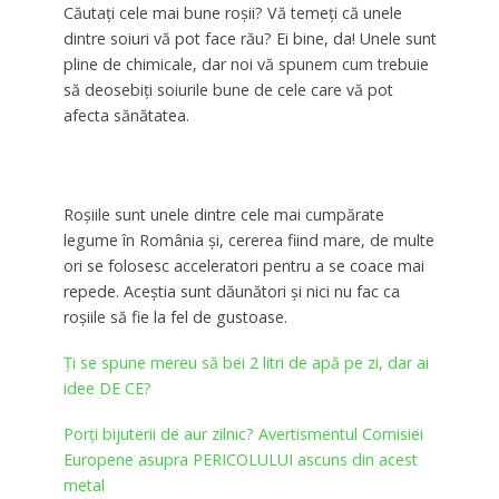
Căutaţi cele mai bune roşii? Vă temeţi că unele
dintre soiuri vă pot face rău? Ei bine, da! Unele sunt
pline de chimicale, dar noi vă spunem cum trebuie
să deosebiţi soiurile bune de cele care vă pot
afecta sănătatea.
Roşiile sunt unele dintre cele mai cumpărate
legume în România şi, cererea fiind mare, de multe
ori se folosesc acceleratori pentru a se coace mai
repede. Aceştia sunt dăunători şi nici nu fac ca
roşiile să fie la fel de gustoase.
Ți se spune mereu să bei 2 litri de apă pe zi, dar ai
idee DE CE?
Porți bijuterii de aur zilnic? Avertismentul Comisiei
Europene asupra PERICOLULUI ascuns din acest
metal