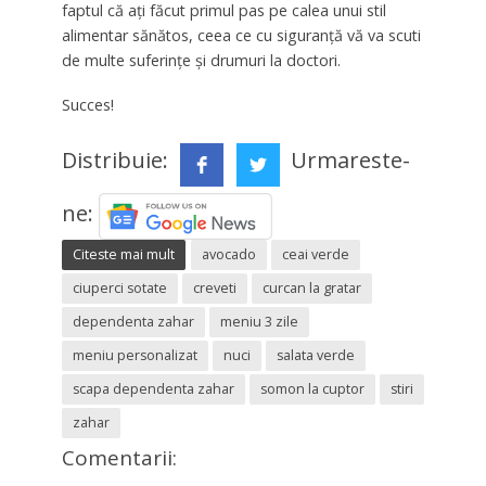
faptul că ați făcut primul pas pe calea unui stil
alimentar sănătos, ceea ce cu siguranță vă va scuti
de multe suferințe și drumuri la doctori.
Succes!
Distribuie:
Urmareste-
ne:
Citeste mai mult
avocado
ceai verde
ciuperci sotate
creveti
curcan la gratar
dependenta zahar
meniu 3 zile
meniu personalizat
nuci
salata verde
scapa dependenta zahar
somon la cuptor
stiri
zahar
Comentarii: