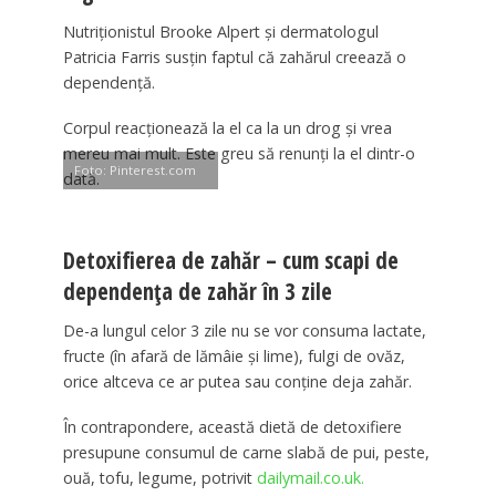
Nutriționistul Brooke Alpert și dermatologul
Patricia Farris susțin faptul că zahărul creează o
dependență.
Corpul reacționează la el ca la un drog și vrea
mereu mai mult. Este greu să renunți la el dintr-o
Foto: Pinterest.com
dată.
Detoxifierea de zahăr – cum scapi de
dependența de zahăr în 3 zile
De-a lungul celor 3 zile nu se vor consuma lactate,
fructe (în afară de lămâie și lime), fulgi de ovăz,
orice altceva ce ar putea sau conține deja zahăr.
În contrapondere, această dietă de detoxifiere
presupune consumul de carne slabă de pui, peste,
ouă, tofu, legume, potrivit
dailymail.co.uk.