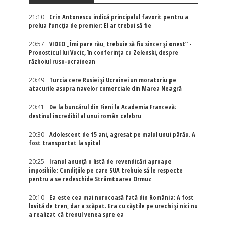
21:10
Crin Antonescu indică principalul favorit pentru a
prelua funcția de premier: El ar trebui să fie
20:57
VIDEO „Îmi pare rău, trebuie să fiu sincer și onest” -
Pronosticul lui Vucic, în conferința cu Zelenski, despre
războiul ruso-ucrainean
20:49
Turcia cere Rusiei și Ucrainei un moratoriu pe
atacurile asupra navelor comerciale din Marea Neagră
20:41
De la buncărul din Fieni la Academia Franceză:
destinul incredibil al unui român celebru
20:30
Adolescent de 15 ani, agresat pe malul unui pârău. A
fost transportat la spital
20:25
Iranul anunță o listă de revendicări aproape
imposibile: Condițiile pe care SUA trebuie să le respecte
pentru a se redeschide Strâmtoarea Ormuz
20:10
Ea este cea mai norocoasă fată din România: A fost
lovită de tren, dar a scăpat. Era cu căștile pe urechi și nici nu
a realizat că trenul venea spre ea