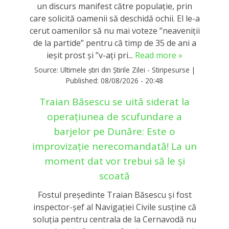
un discurs manifest către populație, prin
care solicită oamenii să deschidă ochii. El le-a
cerut oamenilor să nu mai voteze ”neaveniții
de la partide” pentru că timp de 35 de ani a
ieșit prost și ”v-ați pri...
Read more »
Source:
Ultimele știri din Știrile Zilei - Stiripesurse
|
Published:
08/08/2026 - 20:48
Traian Băsescu se uită siderat la
operațiunea de scufundare a
barjelor pe Dunăre: Este o
improvizație nerecomandată! La un
moment dat vor trebui să le și
scoată
Fostul președinte Traian Băsescu și fost
inspector-șef al Navigației Civile susține că
soluția pentru centrala de la Cernavodă nu