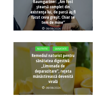
Baumgartner: „Am fost
ștearsă complet din
existența lui, de parcă aș fi
făcut ceva greșit. Chiar se
tem de mine”
08/08/2026
NUTRITIE
SANATATE
Remediul naturist pentru
sănătatea digestivă:
„Limonada de
deparazitare”, rețeta
mănăstirească devenită
virală
08/08/2026