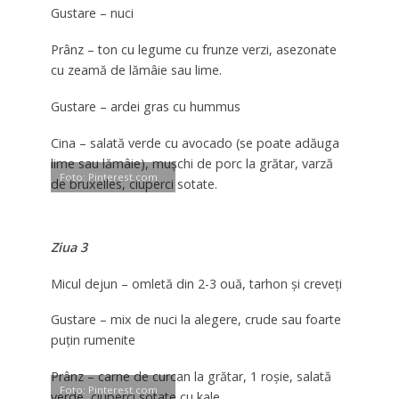
Gustare – nuci
Prânz – ton cu legume cu frunze verzi, asezonate
cu zeamă de lămâie sau lime.
Gustare – ardei gras cu hummus
Cina – salată verde cu avocado (se poate adăuga
lime sau lămâie), mușchi de porc la grătar, varză
Foto: Pinterest.com
de bruxelles, ciuperci sotate.
Ziua 3
Micul dejun – omletă din 2-3 ouă, tarhon și creveți
Gustare – mix de nuci la alegere, crude sau foarte
puțin rumenite
Prânz – carne de curcan la grătar, 1 roșie, salată
Foto: Pinterest.com
verde, ciuperci sotate cu kale.