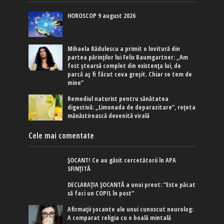
HOROSCOP 9 august 2026
Mihaela Rădulescu a primit o lovitură din
partea părinților lui Felix Baumgartner: „Am
fost ștearsă complet din existența lui, de
parcă aș fi făcut ceva greșit. Chiar se tem de
mine”
Remediul naturist pentru sănătatea
digestivă: „Limonada de deparazitare”, rețeta
mănăstirească devenită virală
Cele mai comentate
ȘOCANT! Ce au găsit cercetătorii în APA
SFINȚITĂ
DECLARAȚIA ȘOCANTĂ a unui preot: ”Este păcat
să faci un COPIL în post”
Afirmaţii şocante ale unui cunoscut neurolog:
A comparat religia cu o boală mintală