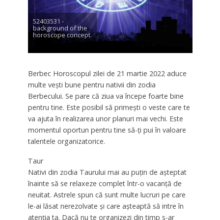
52403531 -
background of the
horoscope concept.
Berbec Horoscopul zilei de 21 martie 2022 aduce
multe vești bune pentru nativii din zodia
Berbecului. Se pare că ziua va începe foarte bine
pentru tine. Este posibil să primești o veste care te
va ajuta în realizarea unor planuri mai vechi. Este
momentul oportun pentru tine să-ți pui în valoare
talentele organizatorice.
Taur
Nativi din zodia Taurului mai au puțin de așteptat
înainte să se relaxeze complet într-o vacanță de
neuitat. Astrele spun că sunt multe lucruri pe care
le-ai lăsat nerezolvate și care așteaptă să intre în
atenția ta. Dacă nu te organizezi din timp s-ar