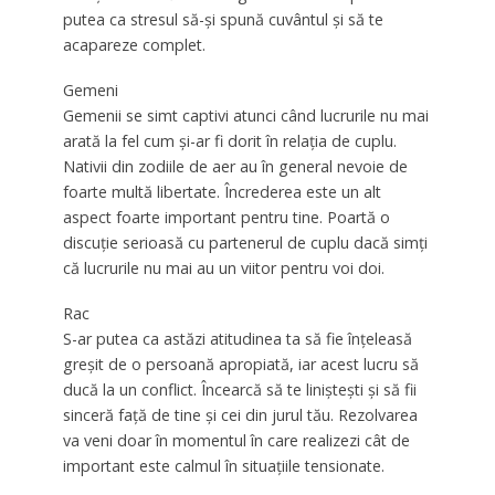
putea ca stresul să-și spună cuvântul și să te
acapareze complet.
Gemeni
Gemenii se simt captivi atunci când lucrurile nu mai
arată la fel cum și-ar fi dorit în relația de cuplu.
Nativii din zodiile de aer au în general nevoie de
foarte multă libertate. Încrederea este un alt
aspect foarte important pentru tine. Poartă o
discuție serioasă cu partenerul de cuplu dacă simți
că lucrurile nu mai au un viitor pentru voi doi.
Rac
S-ar putea ca astăzi atitudinea ta să fie înțeleasă
greșit de o persoană apropiată, iar acest lucru să
ducă la un conflict. Încearcă să te liniștești și să fii
sinceră față de tine și cei din jurul tău. Rezolvarea
va veni doar în momentul în care realizezi cât de
important este calmul în situațiile tensionate.