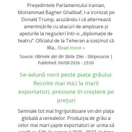
Președintele Parlamentului iranian,
Mohammad Bagher Ghalibaf, l-a ironizat pe
Donald Trump, acuzându-l că alternează
amenințările cu atacuri de amploare și
apelurile la negocieri într-o „diplomație de
teatru”. Oficialul de la Teheran a susținut că
Wa...
Read more »
Source:
Ultimele știri din Știrile Zilei - Stiripesurse
|
Published:
06/08/2026 - 23:00
Se-adună norii peste piața grâului:
Recolte mai mici la marii
exportatori, presiune în creștere pe
prețuri
Semnale tot mai îngrijorătoare vin din piața
globală a cerealelor. Producția de grâu a
celor mai mari șapte exportatori ar urma să