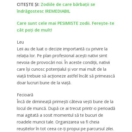
CITEȘTE ȘI:
Zodiile de care bărbații se
îndrăgostesc IREMEDIABIL
Care sunt cele mai PESIMISTE zodii. Ferește-te
cât poți de mult!
Leu
Leii au de luat o decizie importantă cu privire la
relația lor. Pe plan profesional acești nativi simt
nevoia de provocări noi. În aceste condiții, nativii
care își cunosc potențialul și vor mai mult de la
viață trebuie să acționeze astfel încât să primească
doar lucruri bune de la viață.
Fecioară
Încă de dimineață primești câteva vești bune de la
locul de muncă. După ce ai trecut printr-o perioadă
mai agitată a sosit momentul să te bucuri de
roadele muncii tale. Organizarea va fi cheia
reușitelor în tot ceea ce-ți propui pe parcursul zilei.