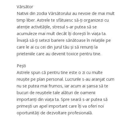
Vărsător
Nativii din zodia Vărsătorului au nevoie de mai mult
timp liber. Astrele te sfătuiesc să-ți organizezi cu
atenție activitățile, stresul s-ar putea să se
acumuleze mai mult decât îți dorești în viața ta.
Învață să-ți setezi bariere sănătoase în relațiile pe
care le ai cu cei din jurul tău și să renunți la
prieteniile care au devenit toxice pentru tine.
Pești
Astrele spun că pentru tine este o zi cu multe
reușite pe plan personal. Lucrurile s-au aranjat cum
nu se putea mai frumos, iar acum ai șansa să te
bucuri de reușitele tale alături de oamenii
importanți din viața ta. Spre seară s-ar putea să
primești un apel important care îți va oferi noi
oportunități de dezvoltare profesională.