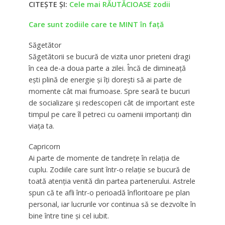
CITEȘTE ȘI:
Cele mai RĂUTĂCIOASE zodii
Care sunt zodiile care te MINT în faţă
Săgetător
Săgetătorii se bucură de vizita unor prieteni dragi
în cea de-a doua parte a zilei. Încă de dimineață
ești plină de energie și îți dorești să ai parte de
momente cât mai frumoase. Spre seară te bucuri
de socializare și redescoperi cât de important este
timpul pe care îl petreci cu oamenii importanți din
viața ta.
Capricorn
Ai parte de momente de tandrețe în relația de
cuplu. Zodiile care sunt într-o relație se bucură de
toată atenția venită din partea partenerului. Astrele
spun că te afli într-o perioadă înfloritoare pe plan
personal, iar lucrurile vor continua să se dezvolte în
bine între tine și cel iubit.