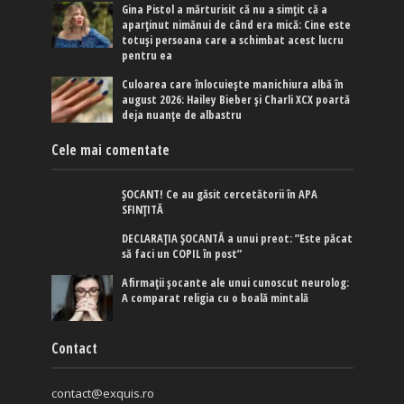
Gina Pistol a mărturisit că nu a simțit că a
aparținut nimănui de când era mică: Cine este
totuși persoana care a schimbat acest lucru
pentru ea
Culoarea care înlocuiește manichiura albă în
august 2026: Hailey Bieber și Charli XCX poartă
deja nuanțe de albastru
Cele mai comentate
ȘOCANT! Ce au găsit cercetătorii în APA
SFINȚITĂ
DECLARAȚIA ȘOCANTĂ a unui preot: ”Este păcat
să faci un COPIL în post”
Afirmaţii şocante ale unui cunoscut neurolog:
A comparat religia cu o boală mintală
Contact
contact@exquis.ro