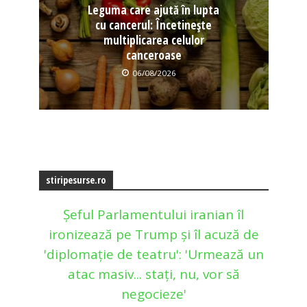
Leguma care ajută în lupta
cu cancerul: Încetinește
multiplicarea celulor
canceroase
06/08/2026
stiripesurse.ro
Șeful Parlamentului iranian îl
ironizează pe Trump și îl acuză de
'diplomație de teatru': 'Urmează un
atac masiv... stați, nu, vor să
negocieze'