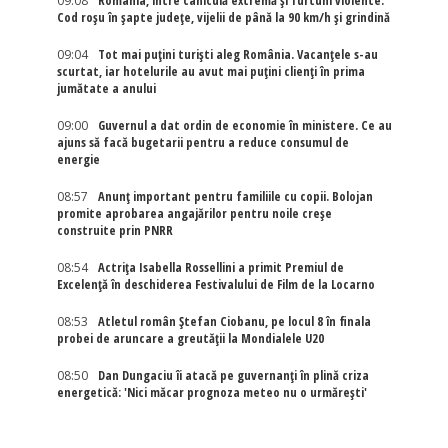
09:08
România, între caniculă extremă și furtuni violente.
Cod roșu în șapte județe, vijelii de până la 90 km/h și grindină
09:04
Tot mai puțini turiști aleg România. Vacanțele s-au
scurtat, iar hotelurile au avut mai puțini clienți în prima
jumătate a anului
09:00
Guvernul a dat ordin de economie în ministere. Ce au
ajuns să facă bugetarii pentru a reduce consumul de
energie
08:57
Anunț important pentru familiile cu copii. Bolojan
promite aprobarea angajărilor pentru noile creșe
construite prin PNRR
08:54
Actriţa Isabella Rossellini a primit Premiul de
Excelenţă în deschiderea Festivalului de Film de la Locarno
08:53
Atletul român Ștefan Ciobanu, pe locul 8 în finala
probei de aruncare a greutății la Mondialele U20
08:50
Dan Dungaciu îi atacă pe guvernanți în plină criza
energetică: 'Nici măcar prognoza meteo nu o urmărești'