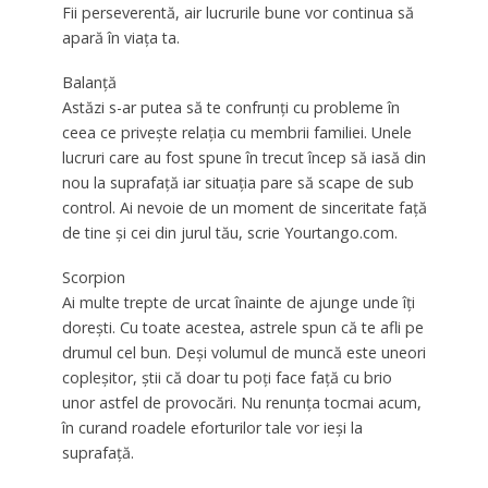
Fii perseverentă, air lucrurile bune vor continua să
apară în viața ta.
Balanță
Astăzi s-ar putea să te confrunți cu probleme în
ceea ce privește relația cu membrii familiei. Unele
lucruri care au fost spune în trecut încep să iasă din
nou la suprafață iar situația pare să scape de sub
control. Ai nevoie de un moment de sinceritate față
de tine și cei din jurul tău, scrie Yourtango.com.
Scorpion
Ai multe trepte de urcat înainte de ajunge unde îți
dorești. Cu toate acestea, astrele spun că te afli pe
drumul cel bun. Deși volumul de muncă este uneori
copleșitor, știi că doar tu poți face față cu brio
unor astfel de provocări. Nu renunța tocmai acum,
în curand roadele eforturilor tale vor ieși la
suprafață.