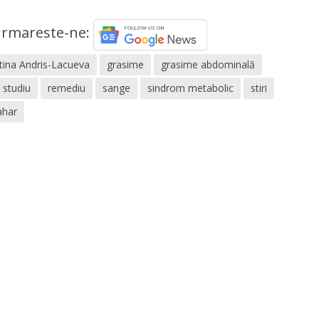
rmareste-ne:
stina Andris-Lacueva
grasime
grasime abdominală
studiu
remediu
sange
sindrom metabolic
stiri
ahar