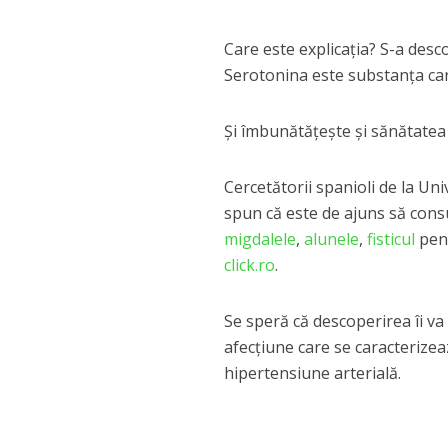
Care este explicaţia? S-a desco
Serotonina este substanţa care
Şi îmbunătăţeşte şi sănătatea 
Cercetătorii spanioli de la Un
spun că este de ajuns să con
migdalele
,
alunele
,
fisticul
pent
click.ro
.
Se speră că descoperirea îi va
afecţiune care se caracterize
hipertensiune arterială.