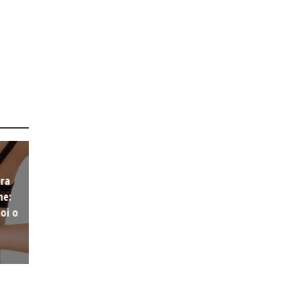
ura
ne:
oi o