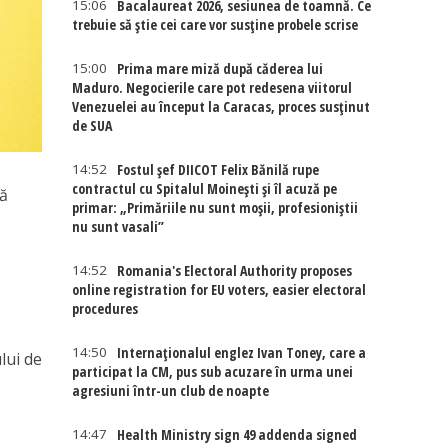
15:06
Bacalaureat 2026, sesiunea de toamnă. Ce
trebuie să știe cei care vor susține probele scrise
15:00
Prima mare miză după căderea lui
Maduro. Negocierile care pot redesena viitorul
Venezuelei au început la Caracas, proces susținut
de SUA
14:52
Fostul șef DIICOT Felix Bănilă rupe
contractul cu Spitalul Moinești și îl acuză pe
să
primar: „Primăriile nu sunt moșii, profesioniștii
nu sunt vasali”
14:52
Romania's Electoral Authority proposes
online registration for EU voters, easier electoral
procedures
14:50
Internaţionalul englez Ivan Toney, care a
lui de
participat la CM, pus sub acuzare în urma unei
agresiuni într-un club de noapte
14:47
Health Ministry sign 49 addenda signed