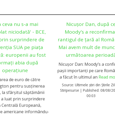
a ceva nu s-a mai
Nicușor Dan, după c
lat niciodată' - BCE,
Moody’s a reconfirma
prin surprindere de
rantigul de țară al Român
venția SUA pe piața
Mai avem mult de munc
ră: europenii au fost
următoarea perioad
ormați abia după
Nicușor Dan: Moody’s a conf
operațiune
pașii importanți pe care Român
a făcut în ultimul an
Read mo
rea de euro de către
Source:
Ultimele știri din Știrile Zil
gton pentru susținerea
Stiripesurse
|
Published:
08/08/20
, la sfârșitul săptămânii
00:03
, a luat prin surprindere
 Centrală Europeană,
ile americane informându-