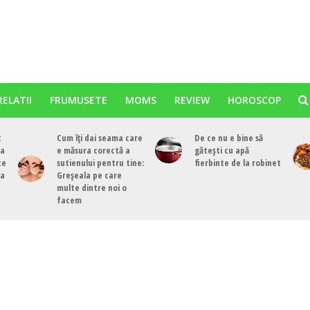
RELATII
FRUMUSETE
MOMS
REVIEW
HOROSCOP
t
Cum îți dai seama care
De ce nu e bine să
ea
e măsura corectă a
gătești cu apă
te
sutienului pentru tine:
fierbinte de la robinet
ea
Greșeala pe care
multe dintre noi o
facem