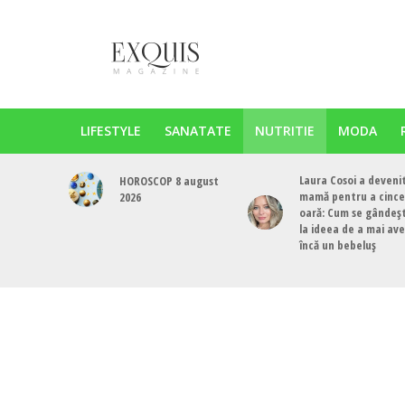
LIFESTYLE
SANATATE
NUTRITIE
MODA
Laura Cosoi a deveni
HOROSCOP 8 august
mamă pentru a cinc
2026
oară: Cum se gândeș
la ideea de a mai av
încă un bebeluș