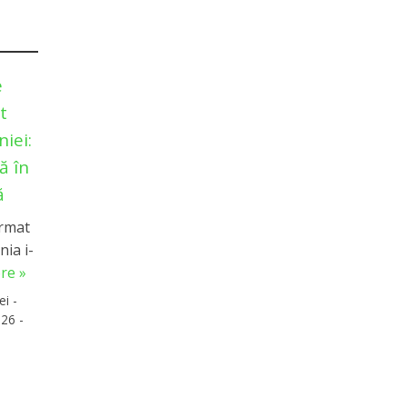
e
t
iei:
ă în
ă
irmat
ia i-
re »
ei -
26 -