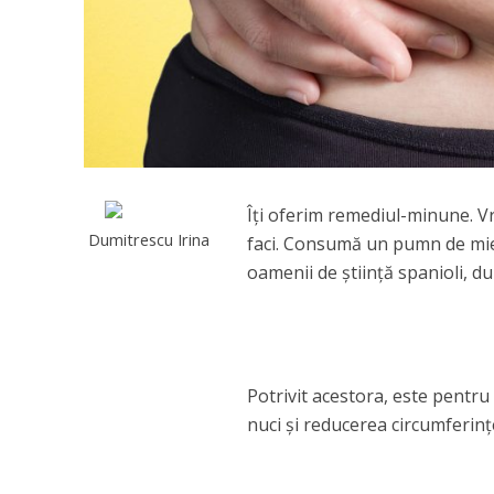
Îţi oferim remediul-minune. V
Dumitrescu Irina
faci. Consumă un pumn de miez
oamenii de ştiinţă spanioli, d
Potrivit acestora, este pentru
nuci şi reducerea circumferinţ