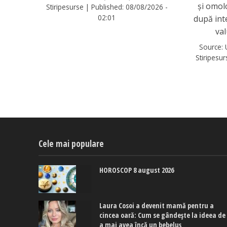
și omol
Stiripesurse
|
Published:
08/08/2026 -
02:01
după int
va
Source:
Stiripesu
Cele mai populare
HOROSCOP 8 august 2026
Laura Cosoi a devenit mamă pentru a
cincea oară: Cum se gândește la ideea de
a mai avea încă un bebeluș