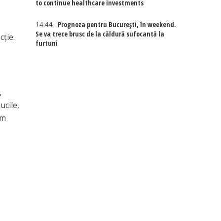
to continue healthcare investments
14:44
Prognoza pentru București, în weekend.
Se va trece brusc de la căldură sufocantă la
cţie.
furtuni
,
ucile,
rm