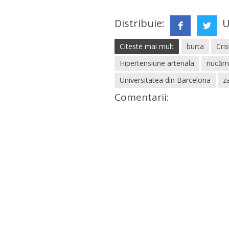
Distribuie:
U
Citeste mai mult
burta
Cri
Hipertensiune arteriala
nucăm 
Universitatea din Barcelona
z
Comentarii: