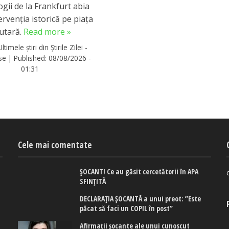
ogii de la Frankfurt abia
ervenția istorică pe piața
lutară.
Read more »
Ultimele știri din Știrile Zilei -
rse
|
Published:
08/08/2026 -
01:31
Cele mai comentate
ȘOCANT! Ce au găsit cercetătorii în APA
SFINȚITĂ
DECLARAȚIA ȘOCANTĂ a unui preot: ”Este
păcat să faci un COPIL în post”
Afirmaţii şocante ale unui cunoscut