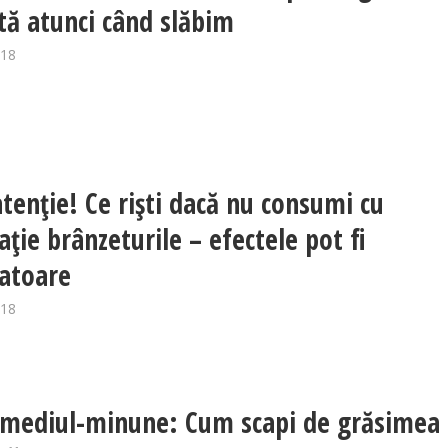
tă atunci când slăbim
018
tenţie! Ce rişti dacă nu consumi cu
ţie brânzeturile – efectele pot fi
atoare
018
emediul-minune: Cum scapi de grăsimea