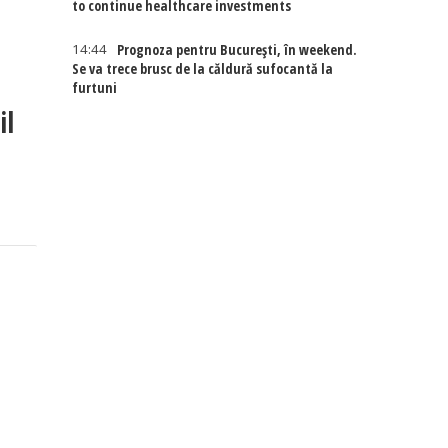
to continue healthcare investments
14:44
Prognoza pentru București, în weekend.
Se va trece brusc de la căldură sufocantă la
furtuni
il