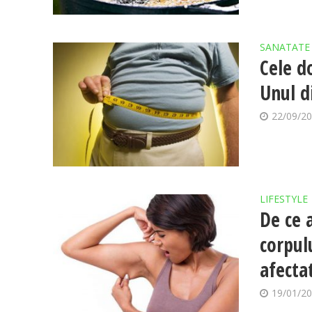
SANATATE
Cele d
Unul di
22/09/2
LIFESTYLE
De ce 
corpul
afecta
19/01/2