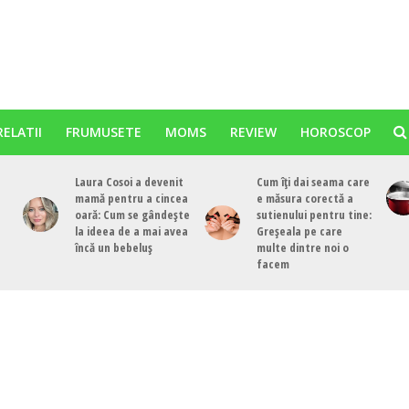
RELATII
FRUMUSETE
MOMS
REVIEW
HOROSCOP
Laura Cosoi a devenit
Cum îți dai seama care
mamă pentru a cincea
e măsura corectă a
oară: Cum se gândește
sutienului pentru tine:
la ideea de a mai avea
Greșeala pe care
încă un bebeluș
multe dintre noi o
facem