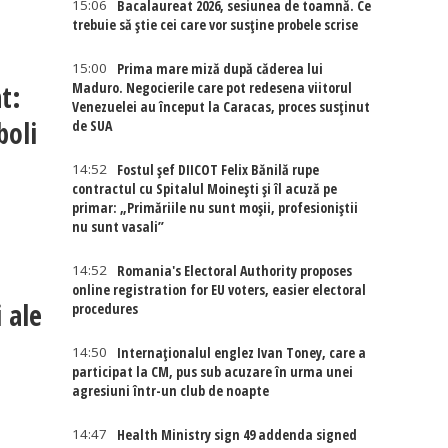
15:06
Bacalaureat 2026, sesiunea de toamnă. Ce
trebuie să știe cei care vor susține probele scrise
15:00
Prima mare miză după căderea lui
t:
Maduro. Negocierile care pot redesena viitorul
Venezuelei au început la Caracas, proces susținut
boli
de SUA
14:52
Fostul șef DIICOT Felix Bănilă rupe
contractul cu Spitalul Moinești și îl acuză pe
primar: „Primăriile nu sunt moșii, profesioniștii
nu sunt vasali”
14:52
Romania's Electoral Authority proposes
online registration for EU voters, easier electoral
 ale
procedures
14:50
Internaţionalul englez Ivan Toney, care a
participat la CM, pus sub acuzare în urma unei
agresiuni într-un club de noapte
14:47
Health Ministry sign 49 addenda signed