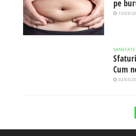
pe bur
15/03/2
SANATATE
Sfatur
Cum ne
02/03/2