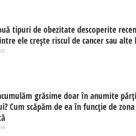
ouă tipuri de obezitate descoperite recen
ntre ele crește riscul de cancer sau alte 
022
acumulăm grăsime doar în anumite părți
ui? Cum scăpăm de ea în funcție de zona
tă
019