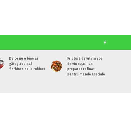
De ce nu e bine să
Friptură de vită în sos
gătești cu apă
de vin roșu – un
fierbinte de la robinet
preparat rafinat
pentru mesele speciale