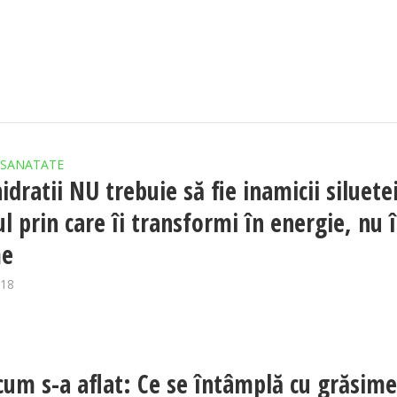
SANATATE
dratii NU trebuie să fie inamicii siluete
ul prin care îi transformi în energie, nu 
me
018
cum s-a aflat: Ce se întâmplă cu grăsim