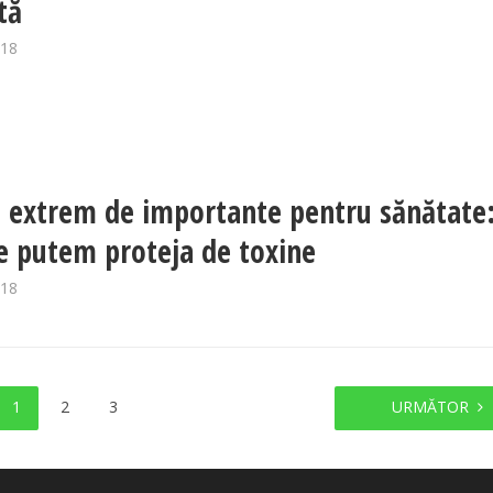
tă
018
i extrem de importante pentru sănătate
 putem proteja de toxine
018
1
2
3
URMĂTOR