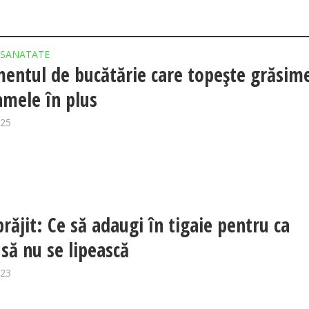
SANATATE
entul de bucătărie care topește grăsime
amele în plus
025
prăjit: Ce să adaugi în tigaie pentru ca
 să nu se lipească
023