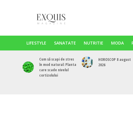
LIFESTYLE
SANATATE
NUTRITIE
MODA
Cum să scapi de stres
HOROSCOP 8 august
în mod natural: Planta
2026
care scade nivelul
cortizolului