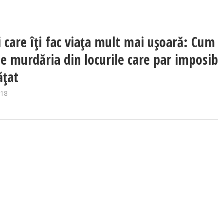
i care îţi fac viaţa mult mai uşoară: Cum
de murdăria din locurile care par imposib
ăţat
018