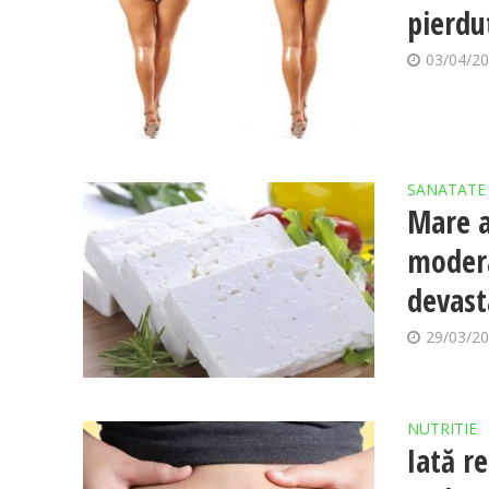
pierdu
03/04/2
SANATATE
Mare a
modera
devast
29/03/2
NUTRITIE
Iată r