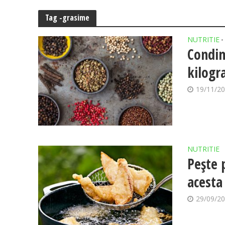
Tag -grasime
NUTRITIE
•
Condim
kilogr
19/11/2
NUTRITIE
Pește 
acesta
29/09/2