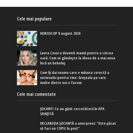
Cele mai populare
HOROSCOP 8 august 2026
Laura Cosoi a devenit mamă pentru a cincea
oară: Cum se gândește la ideea de a mai avea
încă un bebeluș
Cum îți dai seama care e măsura corectă a
sutienului pentru tine: Greșeala pe care
multe dintre noi o facem
Cele mai comentate
ȘOCANT! Ce au găsit cercetătorii în APA
SFINȚITĂ
DECLARAȚIA ȘOCANTĂ a unui preot: ”Este păcat
să faci un COPIL în post”