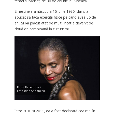
femei şi bărbaţi de 30 de ani nici nu visează.
Ernestine s-a născut la 16 iunie 1936, dar s-a
apucat să facă exerciţii fizice pe când avea 56 de
ani. Şi i-a plăcut atât de mult, încât a devenit de
două ori campioană la culturism!
Foto: Facebook /
Ernestine Shepherd
Între 2010 şi 2011, ea a fost declarată cea mai în