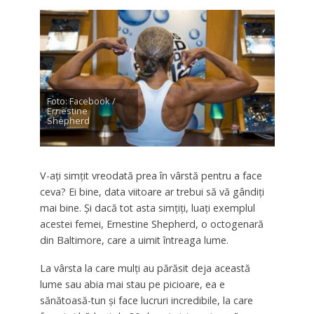
Foto: Facebook /
Ernestine
Shepherd
V-aţi simţit vreodată prea în vârstă pentru a face
ceva? Ei bine, data viitoare ar trebui să vă gândiţi
mai bine. Şi dacă tot asta simţiţi, luaţi exemplul
acestei femei, Ernestine Shepherd, o octogenară
din Baltimore, care a uimit întreaga lume.
La vârsta la care mulţi au părăsit deja această
lume sau abia mai stau pe picioare, ea e
sănătoasă-tun şi face lucruri incredibile, la care