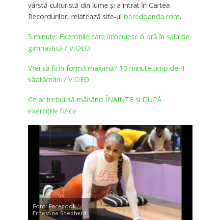
vârstă culturistă din lume şi a intrat în Cartea
Recordurilor, relatează site-ul
boredpanda.com
.
5 minute: Exercițiile care înlocuiesc o oră în sala de
gimnastică / VIDEO
Vrei să fii în formă maximă? 10 minute timp de 4
săptămâni / VIDEO
Ce ar trebui să mănânci ÎNAINTE și DUPĂ
exercițiile fizice
Foto: Facebook /
Ernestine Shepherd