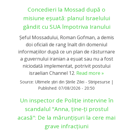
Concedieri la Mossad după o
misiune eșuată: planul Israelului
gândit cu SUA împotriva Iranului
Șeful Mossadului, Roman Gofman, a demis
doi oficiali de rang înalt din domeniul
informațiilor după ce un plan de răsturnare
a guvernului iranian a eșuat sau nu a fost
niciodată implementat, potrivit postului
israelian Channel 12.
Read more »
Source:
Ultimele știri din Știrile Zilei - Stiripesurse
|
Published:
07/08/2026 - 20:50
Un inspector de Poliție intervine în
scandalul "Anna, ține-ți prostul
acasă": De la mărunțișuri la cere mai
grave infracțiuni