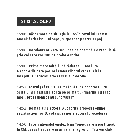
STIRIPESURSE.RO
15:08
Răsturnare de situație la TAS în cazul lui Cosmin
Matei: fotbalistul lui Sepsi, suspendat pentru dopaj
15:06
Bacalaureat 2026, sesiunea de toamnă. Ce trebuie să
știe cei care vor susține probele scrise
15:00
Prima mare miză după căderea lui Maduro.
Negocierile care pot redesena viitorul Venezuelei au
început la Caracas, proces susținut de SUA
14:52
Fostul șef DIICOT Felix Bănilă rupe contractul cu
Spitalul Moinești și îl acuză pe primar: „Primăriile nu sunt
moșii, profesioniștii nu sunt vasali”
14:52
Romania's Electoral Authority proposes online
registration for EU voters, easier electoral procedures
14:50
Internaţionalul englez Ivan Toney, care a participat
la CM, pus sub acuzare în urma unei agresiuni într-un club