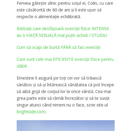
Femeia găteşte zilnic pentru soţul ei, Colin, cu care
este căsătorită de 60 de ani şi îi este uşor să
respecte o alimentaţie echilibrată.
Bărbații care desfășoară exerciții fizice INTENSE
au o VIAȚĂ SEXUALĂ mai puțin activă / STUDIU
Cum să scapi de burtă FĂRĂ să faci exerciții
Care sunt cele mai EFICIENTE exerciții fizice pentru
slăbit
Ernestine îi asigură pe toţi cei vor să trăiască
sănătos şi să-şi întărească sănătatea că pot începe
să aibă grijă de corpul lor la orice vârstă. Cea mai
grea parte este să rămâi încrezător şi să te susţii
singur atunci când nimeni nu o face, scrie site-ul
brightside.com
.