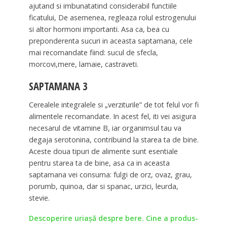
ajutand si imbunatatind considerabil functiile
ficatului, De asemenea, regleaza rolul estrogenului
si altor hormoni importanti. Asa ca, bea cu
preponderenta sucuri in aceasta saptamana, cele
mai recomandate fiind: sucul de sfecla,
morcovi,mere, lamaie, castraveti.
SAPTAMANA 3
Cerealele integralele si „verziturile” de tot felul vor fi
alimentele recomandate. In acest fel, iti vei asigura
necesarul de vitamine B, iar organimsul tau va
degaja serotonina, contribuind la starea ta de bine.
Aceste doua tipuri de alimente sunt esentiale
pentru starea ta de bine, asa ca in aceasta
saptamana vei consuma: fulgi de orz, ovaz, grau,
porumb, quinoa, dar si spanac, urzici, leurda,
stevie.
Descoperire uriaşă despre bere. Cine a produs-