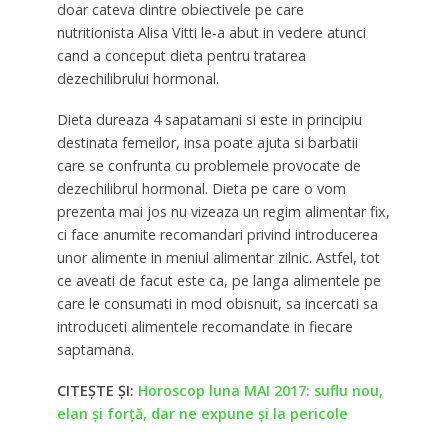
doar cateva dintre obiectivele pe care
nutritionista Alisa Vitti le-a abut in vedere atunci
cand a conceput dieta pentru tratarea
dezechilibrului hormonal.
Dieta dureaza 4 sapatamani si este in principiu
destinata femeilor, insa poate ajuta si barbatii
care se confrunta cu problemele provocate de
dezechilibrul hormonal. Dieta pe care o vom
prezenta mai jos nu vizeaza un regim alimentar fix,
ci face anumite recomandari privind introducerea
unor alimente in meniul alimentar zilnic. Astfel, tot
ce aveati de facut este ca, pe langa alimentele pe
care le consumati in mod obisnuit, sa incercati sa
introduceti alimentele recomandate in fiecare
saptamana.
CITEŞTE ŞI:
Horoscop luna MAI 2017: suflu nou,
elan și forță, dar ne expune și la pericole