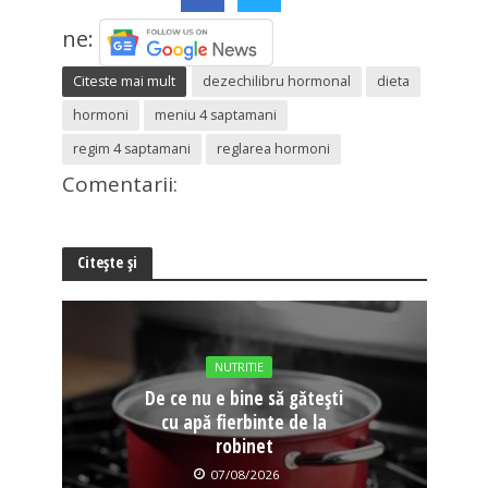
ne:
Citeste mai mult
dezechilibru hormonal
dieta
hormoni
meniu 4 saptamani
regim 4 saptamani
reglarea hormoni
Comentarii:
Citește și
NUTRITIE
De ce nu e bine să gătești
cu apă fierbinte de la
robinet
07/08/2026