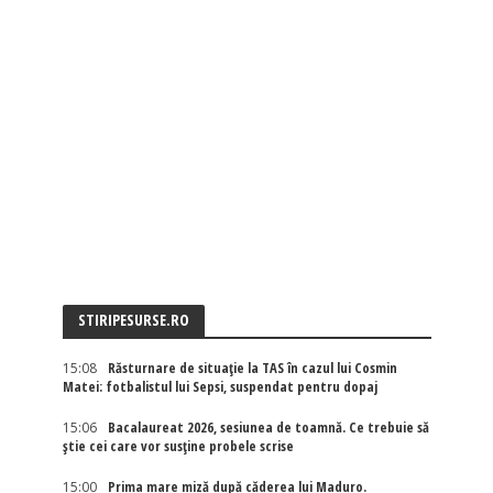
STIRIPESURSE.RO
15:08
Răsturnare de situație la TAS în cazul lui Cosmin
Matei: fotbalistul lui Sepsi, suspendat pentru dopaj
15:06
Bacalaureat 2026, sesiunea de toamnă. Ce trebuie să
știe cei care vor susține probele scrise
15:00
Prima mare miză după căderea lui Maduro.