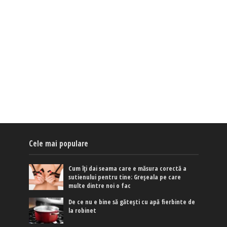
Cele mai populare
Cum îți dai seama care e măsura corectă a
sutienului pentru tine: Greșeala pe care
multe dintre noi o fac
De ce nu e bine să gătești cu apă fierbinte de
la robinet