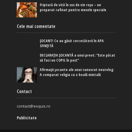
Friptură de vită în sos de vin roșu – un
preparat rafinat pentru mesele speciale
Cele mai comentate
ȘOCANT! Ce au găsit cercetătorii în APA
SFINȚITĂ
DECLARAȚIA ȘOCANTĂ a unui preot: ”Este păcat
să faci un COPIL în post”
Afirmaţii şocante ale unui cunoscut neurolog:
A comparat religia cu o boală mintală
Contact
contact@exquis.ro
Publicitate