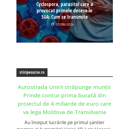
Cyclospora, parazitul care a
provocat primele decese în
SUA: Cum se transmite
07/08/2026
stiripesurse.ro
Autostrada Unirii străpunge munții:
Prinde contur prima bucată din
proiectul de 4 miliarde de euro care
va lega Moldova de Transilvania
Au început lucrările pe primul șantier