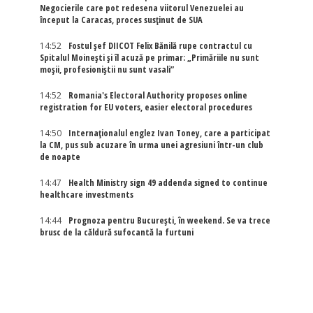
Negocierile care pot redesena viitorul Venezuelei au
început la Caracas, proces susținut de SUA
14:52
Fostul șef DIICOT Felix Bănilă rupe contractul cu
Spitalul Moinești și îl acuză pe primar: „Primăriile nu sunt
moșii, profesioniștii nu sunt vasali”
14:52
Romania's Electoral Authority proposes online
registration for EU voters, easier electoral procedures
14:50
Internaţionalul englez Ivan Toney, care a participat
la CM, pus sub acuzare în urma unei agresiuni într-un club
de noapte
14:47
Health Ministry sign 49 addenda signed to continue
healthcare investments
14:44
Prognoza pentru București, în weekend. Se va trece
brusc de la căldură sufocantă la furtuni