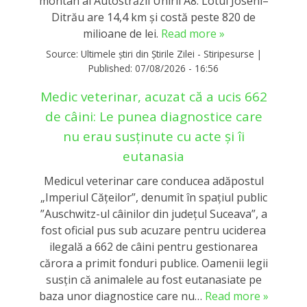
montan al Autostrăzii Unirii A8. Lotul Joseni–
Ditrău are 14,4 km și costă peste 820 de
milioane de lei.
Read more »
Source:
Ultimele știri din Știrile Zilei - Stiripesurse
|
Published:
07/08/2026 - 16:56
Medic veterinar, acuzat că a ucis 662
de câini: Le punea diagnostice care
nu erau susținute cu acte și îi
eutanasia
Medicul veterinar care conducea adăpostul
„Imperiul Căţeilor”, denumit în spaţiul public
”Auschwitz-ul câinilor din judeţul Suceava”, a
fost oficial pus sub acuzare pentru uciderea
ilegală a 662 de câini pentru gestionarea
cărora a primit fonduri publice. Oamenii legii
susțin că animalele au fost eutanasiate pe
baza unor diagnostice care nu…
Read more »