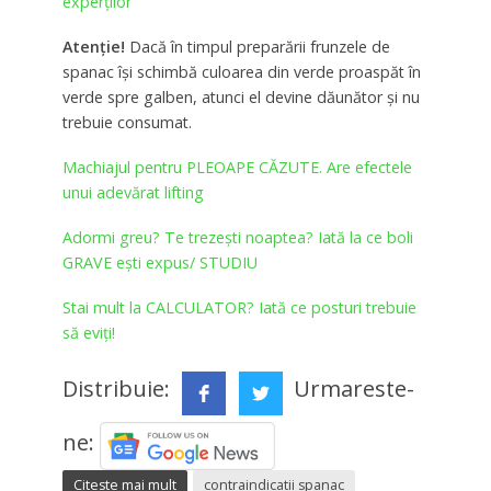
experților
Atenţie!
Dacă în timpul preparării frunzele de
spanac îşi schimbă culoarea din verde proaspăt în
verde spre galben, atunci el devine dăunător şi nu
trebuie consumat.
Machiajul pentru PLEOAPE CĂZUTE. Are efectele
unui adevărat lifting
Adormi greu? Te trezești noaptea? Iată la ce boli
GRAVE ești expus/ STUDIU
Stai mult la CALCULATOR? Iată ce posturi trebuie
să eviți!
Distribuie:
Urmareste-
ne:
Citeste mai mult
contraindicatii spanac