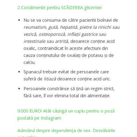
2 Condimente pentru SCĂDEREA glicemiei
Nu se va consuma de către pacientii bolnavi de
reumatism, gută, hepatită, pietre la rinichi sau
vezică, osteoporoză, inflaţii gastrice sau
intestinale sau artrită
, deoarece conţine acid
oxalic, contraindicat în aceste afectiuni din
cauza conţinutului de oxalaţi de potasiu şi de
calciu.
Spanacul trebuie evitat de persoanele care
suferă de
litiază
deoarece conţine acid uric.
Persoanele constrânse să ţină un regim strict,
fără sare, îl vor elimina total din alimentaţie.
9.000 EURO! Atât câștigă un cuplu pentru o poză
postată pe Instagram
Adevărul despre dependența de sex. Dezvăluirile