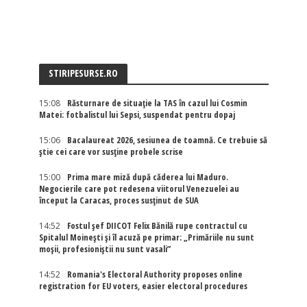
STIRIPESURSE.RO
15:08
Răsturnare de situație la TAS în cazul lui Cosmin
Matei: fotbalistul lui Sepsi, suspendat pentru dopaj
15:06
Bacalaureat 2026, sesiunea de toamnă. Ce trebuie să
știe cei care vor susține probele scrise
15:00
Prima mare miză după căderea lui Maduro.
Negocierile care pot redesena viitorul Venezuelei au
început la Caracas, proces susținut de SUA
14:52
Fostul șef DIICOT Felix Bănilă rupe contractul cu
Spitalul Moinești și îl acuză pe primar: „Primăriile nu sunt
moșii, profesioniștii nu sunt vasali”
14:52
Romania's Electoral Authority proposes online
registration for EU voters, easier electoral procedures