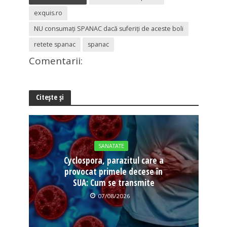
exquis.ro
NU consumați SPANAC dacă suferiți de aceste boli
retete spanac
spanac
Comentarii:
Citește și
SANATATE
Cyclospora, parazitul care a
provocat primele decese în
SUA: Cum se transmite
07/08/2026