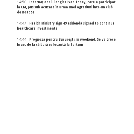
14:50
Internaţionalul englez Ivan Toney, care a participat
la CM, pus sub acuzare în urma unei agresiuni într-un club
de noapte
14:47
Health Ministry sign 49 addenda signed to continue
healthcare investments
14:44
Prognoza pentru București, în weekend. Se va trece
brusc de la căldură sufocantă la furtuni