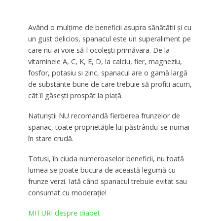
Având o mulțime de beneficii asupra sănătătii și cu
un gust delicios, spanacul este un superaliment pe
care nu ai voie să-l ocolești primăvara. De la
vitaminele A, C, K, E, D, la calciu, fier, magneziu,
fosfor, potasiu si zinc, spanacul are o gamă largă
de substante bune de care trebuie să profiti acum,
cât îl găsești prospăt la piață.
Naturiştii NU recomandă fierberea frunzelor de
spanac, toate proprietăţile lui păstrându-se numai
în stare crudă.
Totusi, în ciuda numeroaselor beneficii, nu toată
lumea se poate bucura de această legumă cu
frunze verzi. Iată când spanacul trebuie evitat sau
consumat cu moderaţie!
MITURI despre diabet