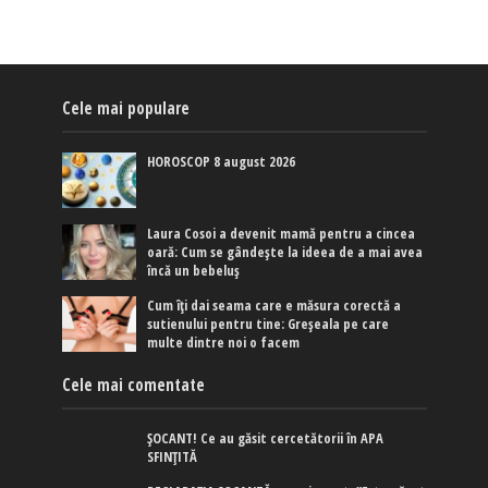
Cele mai populare
HOROSCOP 8 august 2026
Laura Cosoi a devenit mamă pentru a cincea
oară: Cum se gândește la ideea de a mai avea
încă un bebeluș
Cum îți dai seama care e măsura corectă a
sutienului pentru tine: Greșeala pe care
multe dintre noi o facem
Cele mai comentate
ȘOCANT! Ce au găsit cercetătorii în APA
SFINȚITĂ