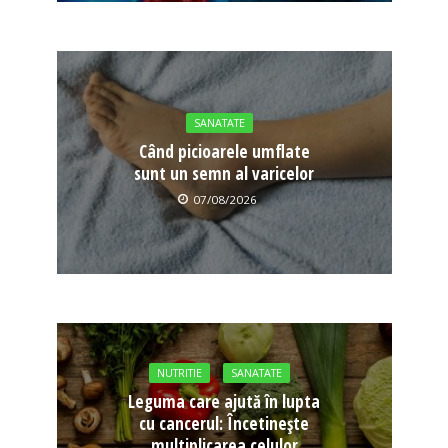
SANATATE
Când picioarele umflate
sunt un semn al varicelor
07/08/2026
NUTRITIE
SANATATE
Leguma care ajută în lupta
cu cancerul: Încetinește
multiplicarea celulor