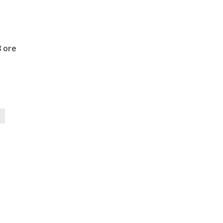
u
8 ore
i