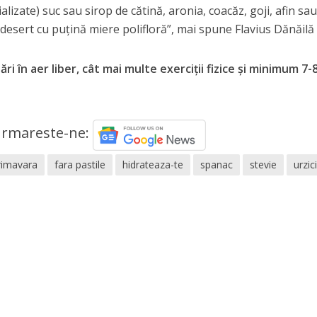
alizate) suc sau sirop de cătină, aronia, coacăz, goji, afin sa
a desert cu puţină miere polifloră”, mai spune Flavius Dănăilă
i în aer liber, cât mai multe exerciţii fizice şi minimum 7-
rmareste-ne:
rimavara
fara pastile
hidrateaza-te
spanac
stevie
urzic