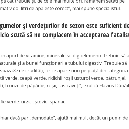
pă cât trebuie şi, de cele mai multe ori, rămânem setaţi pe
mativ doi litri de apă este corect”, mai spune specialistul.
legumelor şi verdeţurilor de sezon este suficient d
icio scuză să ne complacem în acceptarea fatalis
rin aport de vitamine, minerale şi oligoelemente trebuie să 
naturale şi a bunei funcţionari a tubului digestiv. Trebuie să
<baza>> de crudităţi, orice apare nou pe piaţă din categoria
tă verde, ceapă verde, ridichii roşii usturoi verde, pătrunjel,
), frunze de păpădie, roşii, castraveţi”, explică Flavius Dănăil
ie verde: urzici, ştevie, spanac
, chiar dacă par „demodate”, ajută mai mult decât un pumn de