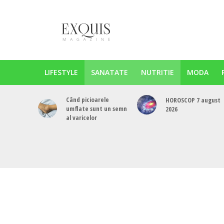
LIFESTYLE
SANATATE
NUTRITIE
MODA
Când picioarele
HOROSCOP 7 august
umflate sunt un semn
2026
al varicelor