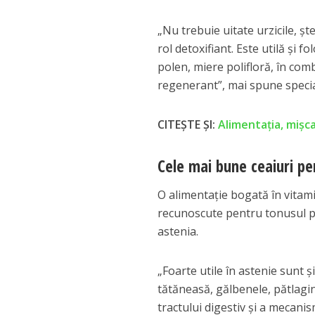
„Nu trebuie uitate urzicile, şt
rol detoxifiant. Este utilă şi 
polen, miere polifloră, în comb
regenerant”, mai spune special
CITEȘTE ȘI:
Alimentația, mișc
Cele mai bune ceaiuri pe
O alimentaţie bogată în vitami
recunoscute pentru tonusul pe
astenia.
„Foarte utile în astenie sunt ş
tătăneasă, gălbenele, pătlagin
tractului digestiv şi a mecani