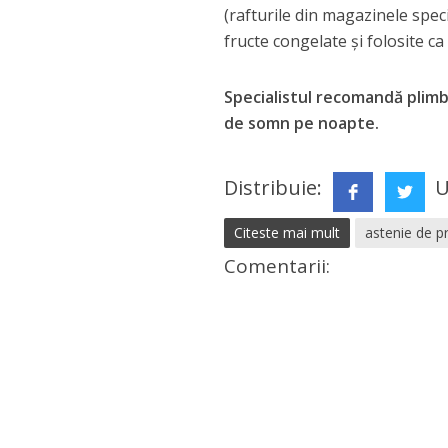
(rafturile din magazinele speci
fructe congelate şi folosite c
Specialistul recomandă plimbăr
de somn pe noapte.
Distribuie:
U
Citeste mai mult
astenie de p
Comentarii: