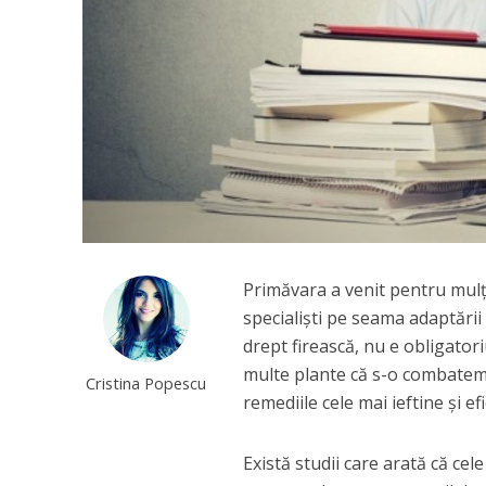
Primăvara a venit pentru mulţi
specialişti pe seama adaptării
drept firească, nu e obligator
multe plante că s-o combatem r
Cristina Popescu
remediile cele mai ieftine şi ef
Există studii care arată că ce