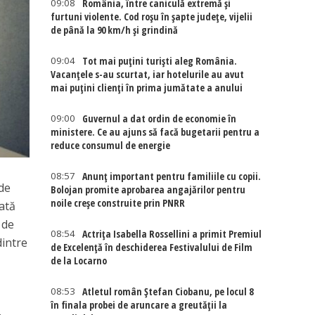
09:08
România, între caniculă extremă și
furtuni violente. Cod roșu în șapte județe, vijelii
de până la 90 km/h și grindină
09:04
Tot mai puțini turiști aleg România.
Vacanțele s-au scurtat, iar hotelurile au avut
mai puțini clienți în prima jumătate a anului
09:00
Guvernul a dat ordin de economie în
ministere. Ce au ajuns să facă bugetarii pentru a
reduce consumul de energie
08:57
Anunț important pentru familiile cu copii.
 de
Bolojan promite aprobarea angajărilor pentru
noile creșe construite prin PNRR
gată
 de
08:54
Actriţa Isabella Rossellini a primit Premiul
dintre
de Excelenţă în deschiderea Festivalului de Film
de la Locarno
08:53
Atletul român Ștefan Ciobanu, pe locul 8
în finala probei de aruncare a greutății la