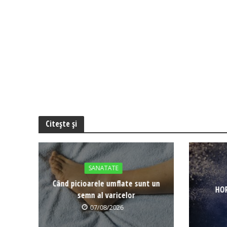
Citește și
SANATATE
Când picioarele umflate sunt un
HOR
semn al varicelor
07/08/2026