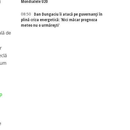
i
Mondialele U20
08:50
Dan Dungaciu îi atacă pe guvernanți în
plină criza energetică: 'Nici măcar prognoza
meteo nu o urmărești'
ală de
r
eclă
ecum
mp
e