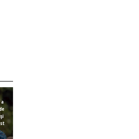
 a
 de
și
est