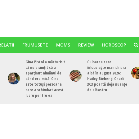
RELATII
FRUMUSETE
MOMS
REVIEW
HOROSCOP
Gina Pistol a mărturisit
Culoarea care
că nu a simțit că a
înlocuiește manichiura
aparținut nimănui de
albă în august 2026:
când era mică: Cine
Hailey Bieber și Charli
este totuși persoana
XCX poartă deja nuanțe
care a schimbat acest
de albastru
lucru pentru ea