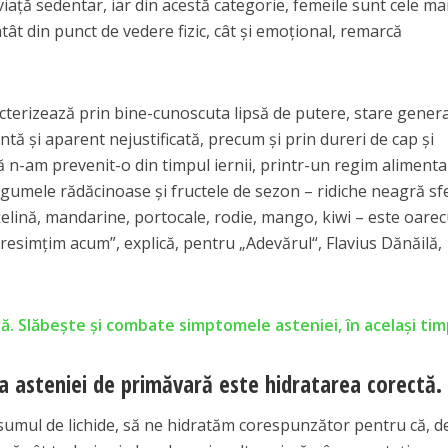
viaţă sedentar, iar din acestă categorie, femeile sunt cele ma
tât din punct de vedere fizic, cât şi emoţional, remarcă
cterizează prin bine-cunoscuta lipsă de putere, stare gener
ă şi aparent nejustificată, precum şi prin dureri de cap şi
că n-am prevenit-o din timpul iernii, printr-un regim alimenta
 legumele rădăcinoase şi fructele de sezon – ridiche neagră sf
 ţelină, mandarine, portocale, rodie, mango, kiwi – este oar
o resimţim acum”, explică, pentru „Adevărul“, Flavius Dănăilă,
ă. Slăbește și combate simptomele asteniei, în același ti
a asteniei de primăvară este hidratarea corectă.
nsumul de lichide, să ne hidratăm corespunzător pentru că, d