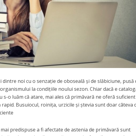
 dintre noi cu o senzaţie de oboseală şi de slăbiciune, pusă
 organismului la condiţiile noului sezon. Chiar dacă e catalo
iu s-o luăm că atare, mai ales că primăvară ne oferă suficient
apid. Busuiocul, roiniţa, urzicile şi ştevia sunt doar câteva 
iciente
le mai predispuse a fi afectate de astenia de primăvară sunt