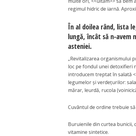
multe ori, <<uităm>> să bem a
regimul hidric de iarnă. Aproxi
În al doilea rând, lista 
lungă, încât să n-avem n
asteniei.
„Revitalizarea organismului p
loc pe fondul unei detoxifieri 
introducem treptat în salată <
legumelor şi verdeţurilor: sala
mărar, leurdă, rucola (voinicică
Cuvântul de ordine trebuie să f
Buruienile din curtea bunicii
vitamine sintetice.