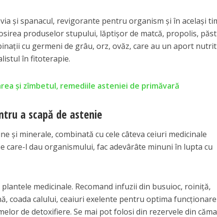
evia şi spanacul, revigorante pentru organism şi în acelaşi ti
folosirea produselor stupului, lăptişor de matcă, propolis, păs
inaţii cu germeni de grâu, orz, ovăz, care au un aport nutriti
istul în fitoterapie.
area și zîmbetul, remediile asteniei de primăvară
ntru a scapă de astenie
ne şi minerale, combinată cu cele câteva ceiuri medicinale
 care-l dau organismului, fac adevârâte minuni în lupta cu
i plantele medicinale. Recomand infuzii din busuioc, roiniţă,
ă, coada calului, ceaiuri exelente pentru optima funcţionare
smelor de detoxifiere. Se mai pot folosi din rezervele din căm