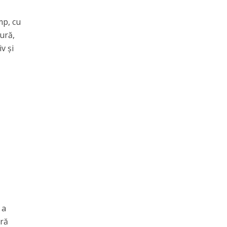
mp, cu
tură,
v şi
 a
ară