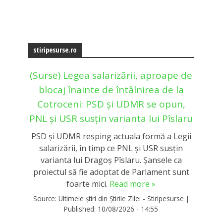
stiripesurse.ro
(Surse) Legea salarizării, aproape de
blocaj înainte de întâlnirea de la
Cotroceni: PSD și UDMR se opun,
PNL și USR susțin varianta lui Pîslaru
PSD și UDMR resping actuala formă a Legii
salarizării, în timp ce PNL și USR susțin
varianta lui Dragoș Pîslaru. Șansele ca
proiectul să fie adoptat de Parlament sunt
foarte mici.
Read more »
Source:
Ultimele știri din Știrile Zilei - Stiripesurse
|
Published:
10/08/2026 - 14:55