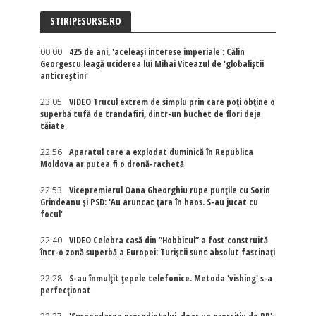
STIRIPESURSE.RO
00:00
425 de ani, 'aceleași interese imperiale': Călin
Georgescu leagă uciderea lui Mihai Viteazul de 'globaliștii
anticreștini'
23:05
VIDEO Trucul extrem de simplu prin care poți obține o
superbă tufă de trandafiri, dintr-un buchet de flori deja
tăiate
22:56
Aparatul care a explodat duminică în Republica
Moldova ar putea fi o dronă-rachetă
22:53
Vicepremierul Oana Gheorghiu rupe punțile cu Sorin
Grindeanu și PSD: 'Au aruncat țara în haos. S-au jucat cu
focul'
22:40
VIDEO Celebra casă din ”Hobbitul” a fost construită
într-o zonă superbă a Europei: Turiștii sunt absolut fascinați
22:28
S-au înmulțit țepele telefonice. Metoda 'vishing' s-a
perfecționat