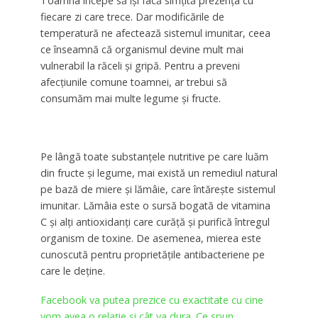
Toamna începe să își facă simțită prezența cu
fiecare zi care trece. Dar modificările de
temperatură ne afectează sistemul imunitar, ceea
ce înseamnă că organismul devine mult mai
vulnerabil la răceli și gripă. Pentru a preveni
afecțiunile comune toamnei, ar trebui să
consumăm mai multe legume și fructe.
Pe lângă toate substanțele nutritive pe care luăm
din fructe și legume, mai există un remediul natural
pe bază de miere și lămâie, care întărește sistemul
imunitar. Lămâia este o sursă bogată de vitamina
C și alți antioxidanți care curăță și purifică întregul
organism de toxine. De asemenea, mierea este
cunoscută pentru proprietățile antibacteriene pe
care le deține.
Facebook va putea prezice cu exactitate cu cine
vom avea o relaţie și cât va dura. Ce spun