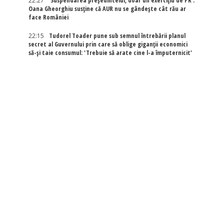
22:27
'Suspendarea președintelui, doar un exercițiu de PR':
Oana Gheorghiu susține că AUR nu se gândește cât rău ar
face României
22:15
Tudorel Toader pune sub semnul întrebării planul
secret al Guvernului prin care să oblige giganții economici
să-și taie consumul: 'Trebuie să arate cine l-a împuternicit'