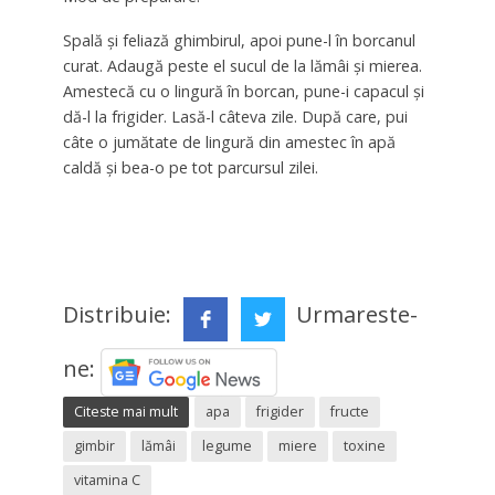
Spală și feliază ghimbirul, apoi pune-l în borcanul
curat. Adaugă peste el sucul de la lămâi și mierea.
Amestecă cu o lingură în borcan, pune-i capacul și
dă-l la frigider. Lasă-l câteva zile. După care, pui
câte o jumătate de lingură din amestec în apă
caldă și bea-o pe tot parcursul zilei.
Distribuie:
Urmareste-
ne:
Citeste mai mult
apa
frigider
fructe
gimbir
lămâi
legume
miere
toxine
vitamina C