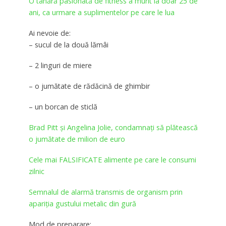
O tânără pasionată de fitness a murit la doar 25 de
ani, ca urmare a suplimentelor pe care le lua
Ai nevoie de:
– sucul de la două lămâi
– 2 linguri de miere
– o jumătate de rădăcină de ghimbir
– un borcan de sticlă
Brad Pitt și Angelina Jolie, condamnați să plătească
o jumătate de milion de euro
Cele mai FALSIFICATE alimente pe care le consumi
zilnic
Semnalul de alarmă transmis de organism prin
apariția gustului metalic din gură
Mod de preparare: