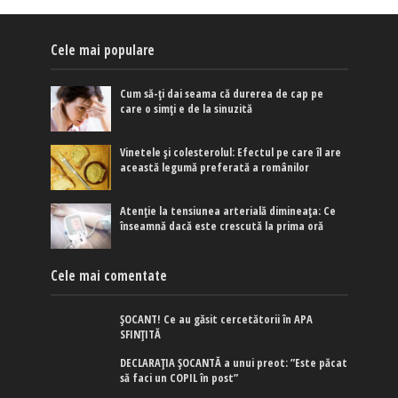
Cele mai populare
Cum să-ți dai seama că durerea de cap pe
care o simți e de la sinuzită
Vinetele și colesterolul: Efectul pe care îl are
această legumă preferată a românilor
Atenție la tensiunea arterială dimineața: Ce
înseamnă dacă este crescută la prima oră
Cele mai comentate
ȘOCANT! Ce au găsit cercetătorii în APA
SFINȚITĂ
DECLARAȚIA ȘOCANTĂ a unui preot: ”Este păcat
să faci un COPIL în post”