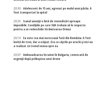
20:30
Adolescent de 15 ani, agresat pe malul unui pârău. A
fost transportat la spital
20:25
Iranul anunță o listă de revendicări aproape
imposibile: Condițiile pe care SUA trebuie să le respecte
pentru a se redeschide Strâmtoarea Ormuz
20:10
Ea este cea mai norocoasă fată din România: A fost
lovită de tren, dar a scăpat. Era cu căștile pe urechi și nici nu
a realizat că trenul venea spre ea
20:07
Ambasadoarea Ucrainei în Bulgaria, convocată de
urgență după prăbușirea unei drone