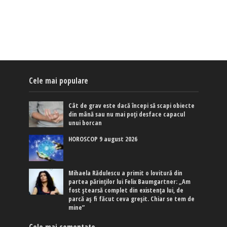
Cele mai populare
Cât de grav este dacă începi să scapi obiecte
din mână sau nu mai poți desface capacul
unui borcan
HOROSCOP 9 august 2026
Mihaela Rădulescu a primit o lovitură din
partea părinților lui Felix Baumgartner: „Am
fost ștearsă complet din existența lui, de
parcă aș fi făcut ceva greșit. Chiar se tem de
mine”
Cele mai comentate