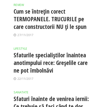
REVIEW
Cum se întreţin corect
TERMOPANELE. TRUCURILE pe
care constructorii NU ţi le spun
27/11/2017
LIFESTYLE
Sfaturile specialiştilor înaintea
anotimpului rece: Greşelile care
ne pot îmbolnăvi
22/11/2017
SANATATE
Sfaturi înainte de venirea iernii:
Ce trebuie să faci când te dor