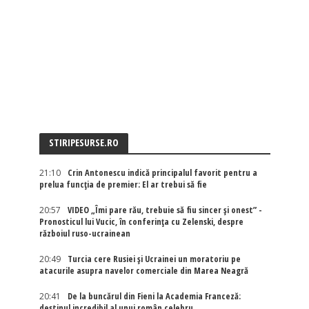
STIRIPESURSE.RO
21:10
Crin Antonescu indică principalul favorit pentru a
prelua funcția de premier: El ar trebui să fie
20:57
VIDEO „Îmi pare rău, trebuie să fiu sincer și onest” -
Pronosticul lui Vucic, în conferința cu Zelenski, despre
războiul ruso-ucrainean
20:49
Turcia cere Rusiei și Ucrainei un moratoriu pe
atacurile asupra navelor comerciale din Marea Neagră
20:41
De la buncărul din Fieni la Academia Franceză:
destinul incredibil al unui român celebru