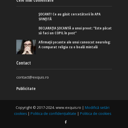
ȘOCANT! Ce au găsit cercetătorii în APA
SFINȚITĂ
DECLARAȚIA ȘOCANTĂ a unui preot: ”Este păcat
să faci un COPIL în post”
Afirmaţii şocante ale unui cunoscut neurolog:
A comparat religia cu o boală mintală
Contact
contact@exquis.ro
Publicitate
Copyright © 2017-2024. www.exquis.ro |
Modifică setări
cookies
|
Politica de confidențialitate
|
Politica de cookies