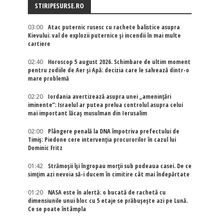
STIRIPESURSE.RO
03:00
Atac puternic rusesc cu rachete balistice asupra
Kievului: val de explozii puternice și incendii în mai multe
cartiere
02:40
Horoscop 5 august 2026. Schimbare de ultim moment
pentru zodiile de Aer și Apă: decizia care le salvează dintr-o
mare problemă
02:20
Iordania avertizează asupra unei „amenințări
iminente”: Israelul ar putea prelua controlul asupra celui
mai important lăcaș musulman din Ierusalim
02:00
Plângere penală la DNA împotriva prefectului de
Timiș: Piedone cere intervenția procurorilor în cazul lui
Dominic Fritz
01:42
Strămoșii își îngropau morții sub podeaua casei. De ce
simțim azi nevoia să-i ducem în cimitire cât mai îndepărtate
01:20
NASA este în alertă: o bucată de rachetă cu
dimensiunile unui bloc cu 5 etaje se prăbușește azi pe Lună.
Ce se poate întâmpla