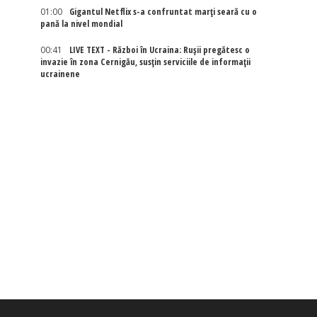
01:00
Gigantul Netflix s-a confruntat marţi seară cu o
pană la nivel mondial
00:41
LIVE TEXT - Război în Ucraina: Rușii pregătesc o
invazie în zona Cernigău, susțin serviciile de informații
ucrainene