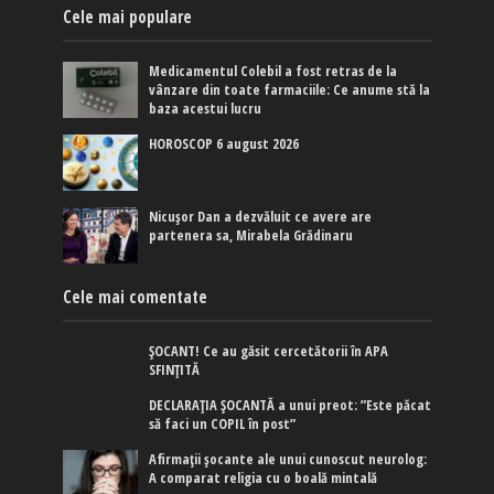
Cele mai populare
Medicamentul Colebil a fost retras de la
vânzare din toate farmaciile: Ce anume stă la
baza acestui lucru
HOROSCOP 6 august 2026
Nicușor Dan a dezvăluit ce avere are
partenera sa, Mirabela Grădinaru
Cele mai comentate
ȘOCANT! Ce au găsit cercetătorii în APA
SFINȚITĂ
DECLARAȚIA ȘOCANTĂ a unui preot: ”Este păcat
să faci un COPIL în post”
Afirmaţii şocante ale unui cunoscut neurolog:
A comparat religia cu o boală mintală