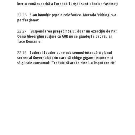
într-o zonă superbă a Europei: Turiștii sunt absolut fascinați
22:28
S-au înmulțit țepele telefonice. Metoda 'vishing' s-a
perfecționat
22:27
'Suspendarea președintelui, doar un exercițiu de PR':
Oana Gheorghiu susține că AUR nu se gândește cât rău ar
face României
22:15
Tudorel Toader pune sub semnul întrebării planul
secret al Guvernului prin care să oblige giganții economici
să-și taie consumul: 'Trebuie să arate cine l-a împuternicit'