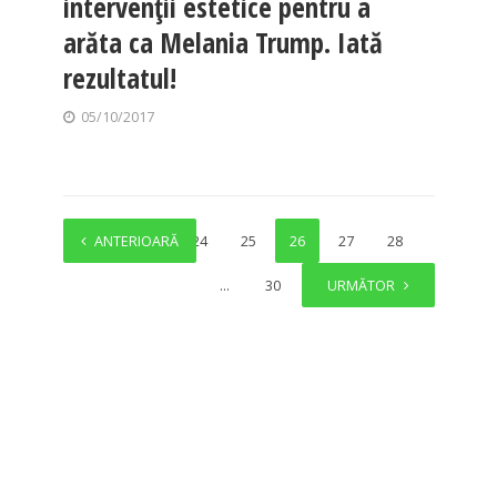
intervenţii estetice pentru a
arăta ca Melania Trump. Iată
rezultatul!
05/10/2017
ANTERIOARĂ
1
…
24
25
26
27
28
…
30
URMĂTOR