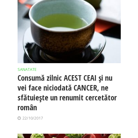
SANATATE
Consumă zilnic ACEST CEAI şi nu
vei face niciodată CANCER, ne
sfătuiește un renumit cercetător
român
22/10/2017