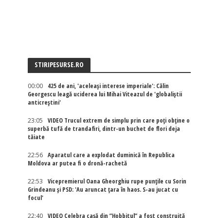
STIRIPESURSE.RO
00:00
425 de ani, 'aceleași interese imperiale': Călin
Georgescu leagă uciderea lui Mihai Viteazul de 'globaliștii
anticreștini'
23:05
VIDEO Trucul extrem de simplu prin care poți obține o
superbă tufă de trandafiri, dintr-un buchet de flori deja
tăiate
22:56
Aparatul care a explodat duminică în Republica
Moldova ar putea fi o dronă-rachetă
22:53
Vicepremierul Oana Gheorghiu rupe punțile cu Sorin
Grindeanu și PSD: 'Au aruncat țara în haos. S-au jucat cu
focul'
22:40
VIDEO Celebra casă din ”Hobbitul” a fost construită