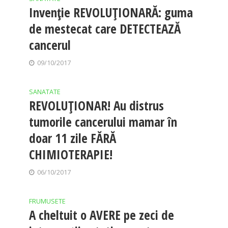
Invenție REVOLUȚIONARĂ: guma
de mestecat care DETECTEAZĂ
cancerul
09/10/2017
SANATATE
REVOLUȚIONAR! Au distrus
tumorile cancerului mamar în
doar 11 zile FĂRĂ
CHIMIOTERAPIE!
06/10/2017
FRUMUSETE
A cheltuit o AVERE pe zeci de