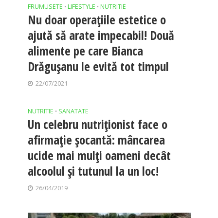
FRUMUSETE
LIFESTYLE
NUTRITIE
•
•
Nu doar operațiile estetice o
ajută să arate impecabil! Două
alimente pe care Bianca
Drăgușanu le evită tot timpul
22/07/2021
NUTRITIE
SANATATE
•
Un celebru nutriționist face o
afirmație șocantă: mâncarea
ucide mai mulți oameni decât
alcoolul și tutunul la un loc!
26/04/2019