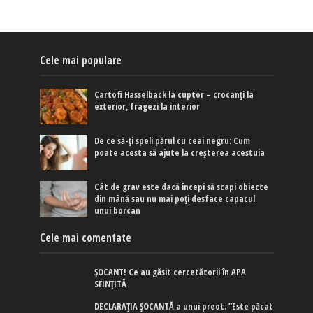
Cele mai populare
Cartofi Hasselback la cuptor – crocanți la
exterior, fragezi la interior
De ce să-ți speli părul cu ceai negru: Cum
poate acesta să ajute la creșterea acestuia
Cât de grav este dacă începi să scapi obiecte
din mână sau nu mai poți desface capacul
unui borcan
Cele mai comentate
ȘOCANT! Ce au găsit cercetătorii în APA
SFINȚITĂ
DECLARAȚIA ȘOCANTĂ a unui preot: ”Este păcat