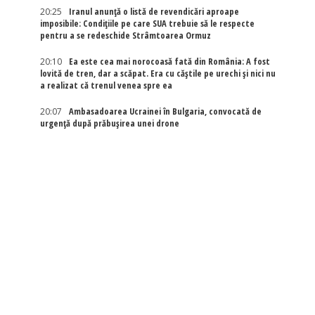
20:25
Iranul anunță o listă de revendicări aproape
imposibile: Condițiile pe care SUA trebuie să le respecte
pentru a se redeschide Strâmtoarea Ormuz
20:10
Ea este cea mai norocoasă fată din România: A fost
lovită de tren, dar a scăpat. Era cu căștile pe urechi și nici nu
a realizat că trenul venea spre ea
20:07
Ambasadoarea Ucrainei în Bulgaria, convocată de
urgență după prăbușirea unei drone