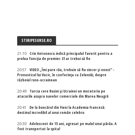
STIRIPESURSE.RO
21:10
Crin Antonescu indică principalul favorit pentru a
prelua funcția de premier: El ar trebui să fie
20:57
VIDEO „Îmi pare rău, trebuie să fiu sincer și onest” -
Pronosticul lui Vucic, în conferința cu Zelenski, despre
războiul ruso-ucrainean
20:49
Turcia cere Rusiei și Ucrainei un moratoriu pe
atacurile asupra navelor comerciale din Marea Neagră
20:41
De la buncărul din Fieni la Academia Franceză:
destinul incredibil al unui român celebru
20:30
Adolescent de 15 ani, agresat pe malul unui pârău. A
fost transportat la spital