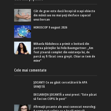
Cât de grav este dacă începi să scapi obiecte
din mână sau nu mai poți desface capacul
unui borcan
HOROSCOP 9 august 2026
Mihaela Rădulescu a primit o lovitură din
partea părinților lui Felix Baumgartner: „Am
fost ștearsă complet din existența lui, de
parcă aș fi făcut ceva greșit. Chiar se tem de
mine”
Cele mai comentate
ȘOCANT! Ce au găsit cercetătorii în APA
SFINȚITĂ
DECLARAȚIA ȘOCANTĂ a unui preot: ”Este păcat
să faci un COPIL în post”
Afirmaţii şocante ale unui cunoscut neurolog:
A comparat religia cu o boală mintală