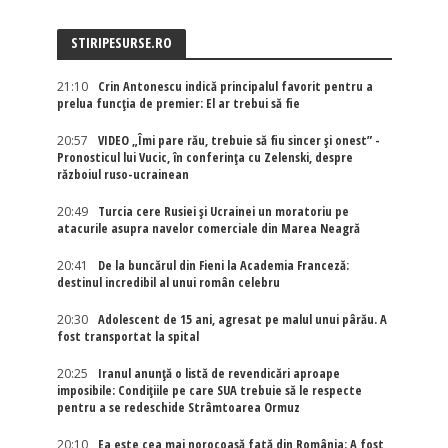
STIRIPESURSE.RO
21:10
Crin Antonescu indică principalul favorit pentru a
prelua funcția de premier: El ar trebui să fie
20:57
VIDEO „Îmi pare rău, trebuie să fiu sincer și onest” -
Pronosticul lui Vucic, în conferința cu Zelenski, despre
războiul ruso-ucrainean
20:49
Turcia cere Rusiei și Ucrainei un moratoriu pe
atacurile asupra navelor comerciale din Marea Neagră
20:41
De la buncărul din Fieni la Academia Franceză:
destinul incredibil al unui român celebru
20:30
Adolescent de 15 ani, agresat pe malul unui pârău. A
fost transportat la spital
20:25
Iranul anunță o listă de revendicări aproape
imposibile: Condițiile pe care SUA trebuie să le respecte
pentru a se redeschide Strâmtoarea Ormuz
20:10
Ea este cea mai norocoasă fată din România: A fost