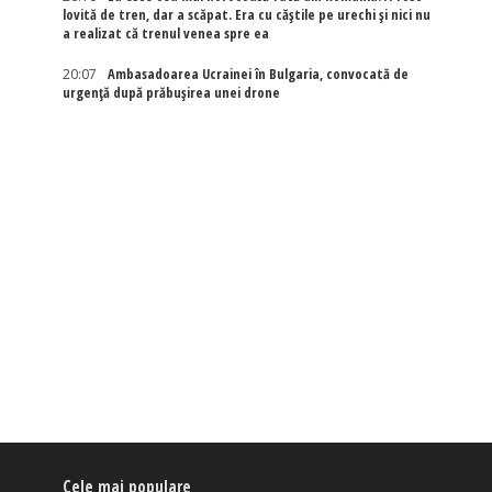
lovită de tren, dar a scăpat. Era cu căștile pe urechi și nici nu
a realizat că trenul venea spre ea
20:07
Ambasadoarea Ucrainei în Bulgaria, convocată de
urgență după prăbușirea unei drone
Cele mai populare