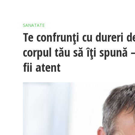
SANATATE
Te confrunți cu dureri d
corpul tău să îți spună –
fii atent