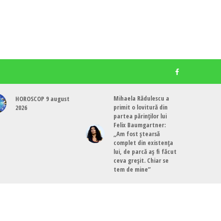
Mihaela Rădulescu a
HOROSCOP 9 august
primit o lovitură din
2026
partea părinților lui
Felix Baumgartner:
„Am fost ștearsă
complet din existența
lui, de parcă aș fi făcut
ceva greșit. Chiar se
tem de mine”