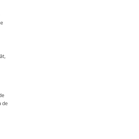
e
de
ât,
de
a de