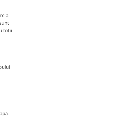
ere a
 sunt
 toții
pului
i
 apă.