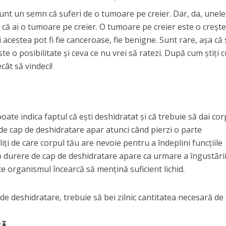
unt un semn că suferi de o tumoare pe creier. Dar, da, unele
l că ai o tumoare pe creier. O tumoare pe creier este o creșt
 acestea pot fi fie canceroase, fie benigne. Sunt rare, așa că
e o posibilitate și ceva ce nu vrei să ratezi. După cum știți cu
cât să vindeci!
ate indica faptul că ești deshidratat și că trebuie să dai cor
 de cap de deshidratare apar atunci când pierzi o parte
liți de care corpul tău are nevoie pentru a îndeplini funcțiile
 o durere de cap de deshidratare apare ca urmare a îngustări
e organismul încearcă să mențină suficient lichid.
 de deshidratare, trebuie să bei zilnic cantitatea necesară de