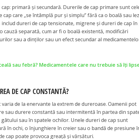
e cap: primară și secundară. Durerile de cap primare sunt cel
de cap care „se întâmplă pur și simplu” fără ca o boală sau le
 includ dureri de cap tensionate, migrene și dureri de cap în
 cauză separată, cum ar fi o boală existentă, modificări
urilor sau a dinților sau un efect secundar al medicamentelo
ceală sau febră? Medicamentele care nu trebuie să îți lips
REA DE CAP CONSTANTĂ?
ot varia de la enervante la extrem de dureroase. Oamenii pot
re sau durere constantă sau intermitentă în partea din spat
 gâtului sau în spatele ochilor. Unele dureri de cap sunt
ură în ochi, o înjunghiere în creier sau o bandă de presiune î
de cap poate provoca greață și vărsături.