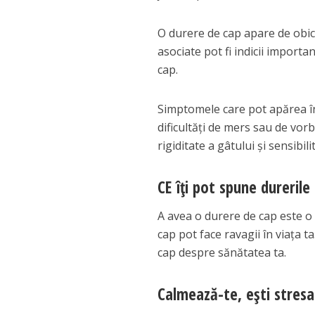
O durere de cap apare de obic
asociate pot fi indicii importa
cap.
Simptomele care pot apărea în 
dificultăți de mers sau de vorb
rigiditate a gâtului și sensibi
CE îți pot spune dureril
A avea o durere de cap este o 
cap pot face ravagii în viața t
cap despre sănătatea ta.
Calmează-te, ești stresa