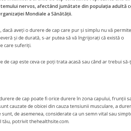
stemului nervos, afectând jumătate din populația adultă c
Organizației Mondiale a Sănătății.
, dacă aveți o durere de cap care pur și simplu nu vă permite
 severă și de durată, s-ar putea să vă îngrijorați că există o
 care suferiți.
e de cap este ceva ce poți trata acasă sau când ar trebui să-ț
durere de cap poate fi orice durere în zona capului, frunții s
sunt cauzate de obicei din cauza tensiunii musculare, a durer
Ele sunt, de asemenea, considerate ca un semn vital sau simp
 tău, potrivit thehealthsite.com.