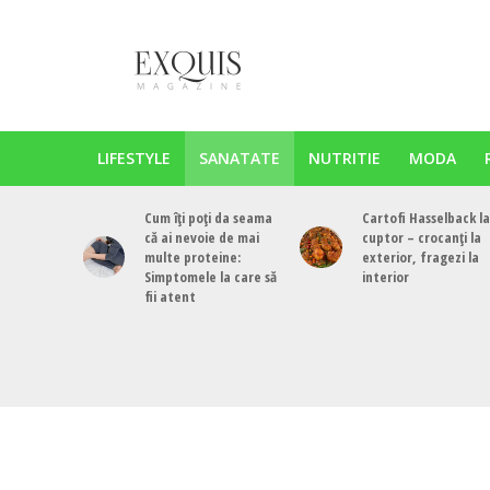
LIFESTYLE
SANATATE
NUTRITIE
MODA
Cum îți poți da seama
Cartofi Hasselback la
că ai nevoie de mai
cuptor – crocanți la
multe proteine:
exterior, fragezi la
Simptomele la care să
interior
fii atent