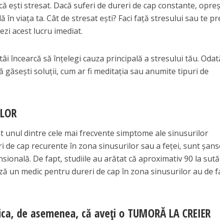
că ești stresat. Dacă suferi de dureri de cap constante, opre
 în viața ta. Cât de stresat ești? Faci față stresului sau te pr
zi acest lucru imediat.
tâi încearcă să înțelegi cauza principală a stresului tău. Odat
să găsești soluții, cum ar fi meditația sau anumite tipuri de
ILOR
t unul dintre cele mai frecvente simptome ale sinusurilor
ri de cap recurente în zona sinusurilor sau a feței, sunt șans
sională. De fapt, studiile au arătat că aproximativ 90 la sută
ză un medic pentru dureri de cap în zona sinusurilor au de f
ndica, de asemenea, că aveți o TUMORĂ LA CREIER