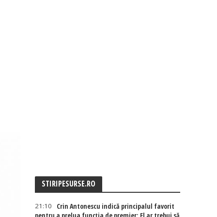
STIRIPESURSE.RO
21:10
Crin Antonescu indică principalul favorit
pentru a prelua funcția de premier: El ar trebui să