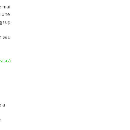
e mai
ziune
 grup.
r sau
ească
e a
n