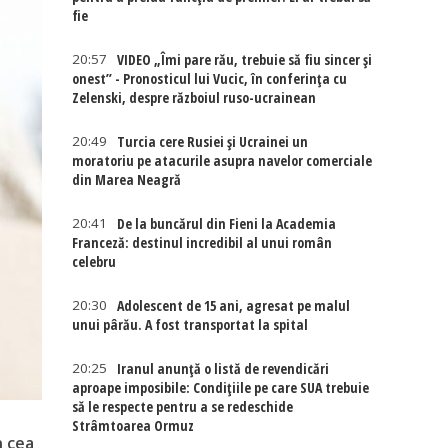
fie
20:57
VIDEO „Îmi pare rău, trebuie să fiu sincer și
onest” - Pronosticul lui Vucic, în conferința cu
Zelenski, despre războiul ruso-ucrainean
20:49
Turcia cere Rusiei și Ucrainei un
moratoriu pe atacurile asupra navelor comerciale
din Marea Neagră
20:41
De la buncărul din Fieni la Academia
Franceză: destinul incredibil al unui român
celebru
20:30
Adolescent de 15 ani, agresat pe malul
unui pârău. A fost transportat la spital
20:25
Iranul anunță o listă de revendicări
aproape imposibile: Condițiile pe care SUA trebuie
să le respecte pentru a se redeschide
Strâmtoarea Ormuz
n cea