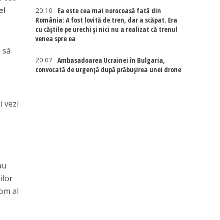
el
20:10
Ea este cea mai norocoasă fată din
România: A fost lovită de tren, dar a scăpat. Era
cu căștile pe urechi și nici nu a realizat că trenul
venea spre ea
 să
20:07
Ambasadoarea Ucrainei în Bulgaria,
convocată de urgență după prăbușirea unei drone
i vezi
au
ilor
tom al