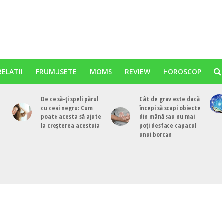
RELATII
FRUMUSETE
MOMS
REVIEW
HOROSCOP
De ce să-ți speli părul
Cât de grav este dacă
cu ceai negru: Cum
începi să scapi obiecte
poate acesta să ajute
din mână sau nu mai
la creșterea acestuia
poți desface capacul
unui borcan