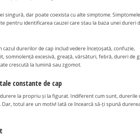
ei singură, dar poate coexista cu alte simptome. Simptomel
nte pentru identificarea cauzei care stau la baza unei dureri 
cazul durerilor de cap includ vedere încețoșată, confuzie,
it, somnolență excesivă, greață, vărsături, febră, dureri de g
litate crescută la lumină sau zgomot.
e tale constante de cap
durere la propriu și la figurat. Indiferent cum sunt, durerile 
a. Dar, totul are un motiv! Iată ce încearcă să-ți spună durere
t