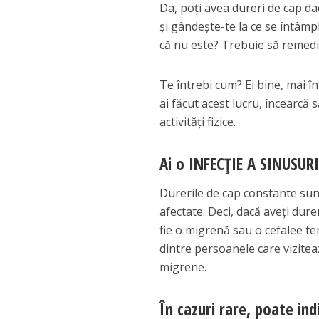
Da, poți avea dureri de cap da
și gândește-te la ce se întâmplă
că nu este? Trebuie să remedie
Te întrebi cum? Ei bine, mai în
ai făcut acest lucru, încearcă 
activități fizice.
Ai o INFECȚIE A SINUSUR
Durerile de cap constante sun
afectate. Deci, dacă aveți dure
fie o migrenă sau o cefalee ten
dintre persoanele care vizitea
migrene.
În cazuri rare, poate i