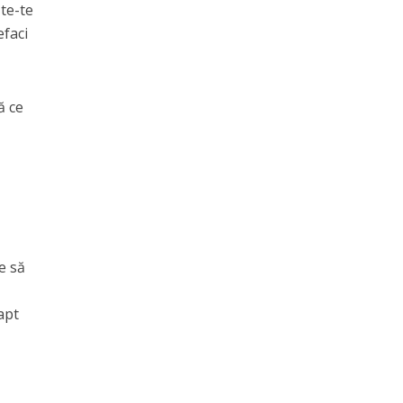
ște-te
efaci
ă ce
e să
apt