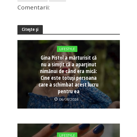
Comentarii:
Citește și
LIFESTYLE
Gina Pistol a mărturisit că
nu a simțit că a aparținut
nimănui de când era mică:
Cine este totuși persoana
care a schimbat acest lucru
pentru ea
06/08/2026
LIFESTYLE