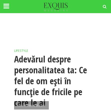
LIFESTYLE
Adevărul despre
personalitatea ta: Ce
fel de om eşti în
funcţie de fricile pe
care le ai
Foto: Pinterest.com