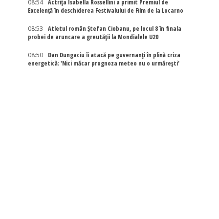
08:54
Actriţa Isabella Rossellini a primit Premiul de
Excelenţă în deschiderea Festivalului de Film de la Locarno
08:53
Atletul român Ștefan Ciobanu, pe locul 8 în finala
probei de aruncare a greutății la Mondialele U20
08:50
Dan Dungaciu îi atacă pe guvernanți în plină criza
energetică: 'Nici măcar prognoza meteo nu o urmărești'