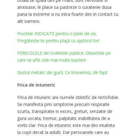
boala se spala des pe maini, sunt nervoase si
anxioase, le place sa pastreze o curatenie dusa
pana la extreme si nu intra foarte des in contact cu
alti oameni.
Fructele INDICATE pentru o piele de vis.
Pregătește-te pentru plajă cu ajutorul lor!
PERICOLELE din toaletele publice. Obiectele pe
care se află cele mai multe bacterii
Gustul metalic din gură. Ce înseamnă, de fapt
Frica de intuneric
Frica de intuneric are numele stiintific de nictofobie.
Se manifesta prin simptome precum respiratie
scurta, transpiratie in exces, greturi, senzatie de
gura uscata, tremur, palpitatii, inabilitatea de a
vorbi clar. Frica de intuneric este mai des intalnita
la copii decat la adulti. Dar persoanele care au