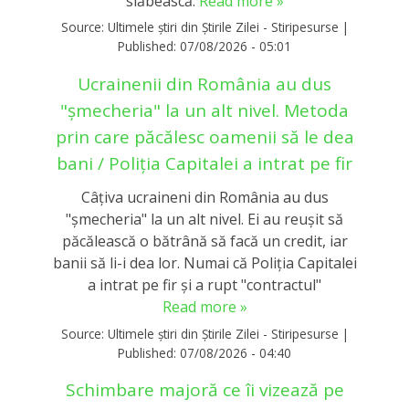
slăbească.
Read more »
Source:
Ultimele știri din Știrile Zilei - Stiripesurse
|
Published:
07/08/2026 - 05:01
Ucrainenii din România au dus
"șmecheria" la un alt nivel. Metoda
prin care păcălesc oamenii să le dea
bani / Poliția Capitalei a intrat pe fir
Câțiva ucraineni din România au dus
"șmecheria" la un alt nivel. Ei au reușit să
păcălească o bătrână să facă un credit, iar
banii să li-i dea lor. Numai că Poliția Capitalei
a intrat pe fir și a rupt "contractul"
Read more »
Source:
Ultimele știri din Știrile Zilei - Stiripesurse
|
Published:
07/08/2026 - 04:40
Schimbare majoră ce îi vizează pe