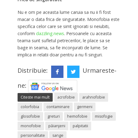
Nu e om pe aceasta lume caruia sa nu ii fi fost
macar o data frica de singuratate. Monofobia este
specifica celor care se simt ignorati si neiubiti,
conform
dazzling.news
. Persoanele cu aceasta
teama sunt sufletul petrecerilor, le place sa se
bage in seama, sa fie inconjurati de lume. Se
implica in relatii doar pentru a nu fi singuri.
Distribuie:
Urmareste-
ne:
Citeste mai mult
acrofobie
arahnofobie
colorfobia
contaminare
germeni
glosofobie
greturi
hemofobie
misofogie
monofobie
păianjeni
palpitatii
personalitate
sange