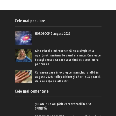
Cele mai populare
HOROSCOP 7 august 2026
Gina Pistol a mărturisit că nu a simțit că a
aparținut nimănui de când era mică: Cine este
totuși persoana care a schimbat acest lucru
pentru ea
Culoarea care înlocuiește manichiura albă în
august 2026: Hailey Bieber și Charli XCX poartă
deja nuanțe de albastru
Cele mai comentate
ȘOCANT! Ce au găsit cercetătorii în APA
SFINȚITĂ