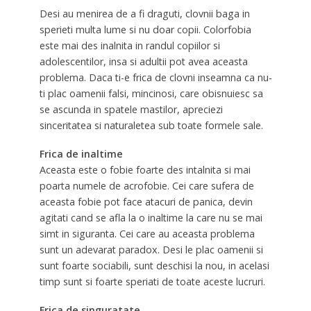
Desi au menirea de a fi draguti, clovnii baga in
sperieti multa lume si nu doar copii. Colorfobia
este mai des inalnita in randul copiilor si
adolescentilor, insa si adultii pot avea aceasta
problema. Daca ti-e frica de clovni inseamna ca nu-
ti plac oamenii falsi, mincinosi, care obisnuiesc sa
se ascunda in spatele mastilor, apreciezi
sinceritatea si naturaletea sub toate formele sale.
Frica de inaltime
Aceasta este o fobie foarte des intalnita si mai
poarta numele de acrofobie. Cei care sufera de
aceasta fobie pot face atacuri de panica, devin
agitati cand se afla la o inaltime la care nu se mai
simt in siguranta. Cei care au aceasta problema
sunt un adevarat paradox. Desi le plac oamenii si
sunt foarte sociabili, sunt deschisi la nou, in acelasi
timp sunt si foarte speriati de toate aceste lucruri.
Frica de singuratate