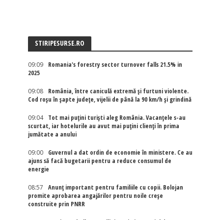
STIRIPESURSE.RO
09:09
Romania's forestry sector turnover falls 21.5% in
2025
09:08
România, între caniculă extremă și furtuni violente.
Cod roșu în șapte județe, vijelii de până la 90 km/h și grindină
09:04
Tot mai puțini turiști aleg România. Vacanțele s-au
scurtat, iar hotelurile au avut mai puțini clienți în prima
jumătate a anului
09:00
Guvernul a dat ordin de economie în ministere. Ce au
ajuns să facă bugetarii pentru a reduce consumul de
energie
08:57
Anunț important pentru familiile cu copii. Bolojan
promite aprobarea angajărilor pentru noile creșe
construite prin PNRR