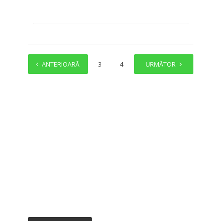
ANTERIOARĂ
1
2
3
4
…
URMĂTOR
25