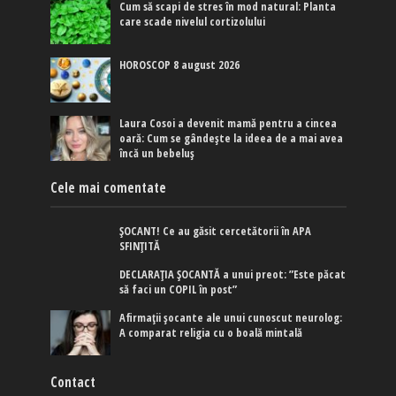
Cum să scapi de stres în mod natural: Planta
care scade nivelul cortizolului
HOROSCOP 8 august 2026
Laura Cosoi a devenit mamă pentru a cincea
oară: Cum se gândește la ideea de a mai avea
încă un bebeluș
Cele mai comentate
ȘOCANT! Ce au găsit cercetătorii în APA
SFINȚITĂ
DECLARAȚIA ȘOCANTĂ a unui preot: ”Este păcat
să faci un COPIL în post”
Afirmaţii şocante ale unui cunoscut neurolog:
A comparat religia cu o boală mintală
Contact