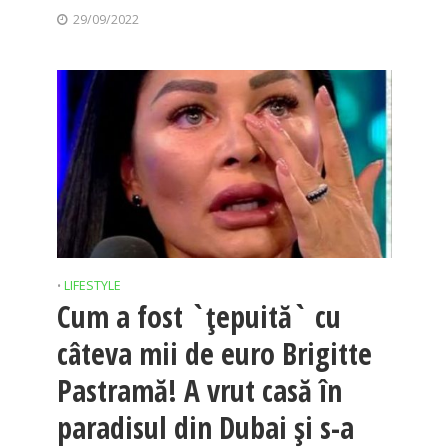
29/09/2022
LIFESTYLE
•
Cum a fost `țepuită` cu
câteva mii de euro Brigitte
Pastramă! A vrut casă în
paradisul din Dubai și s-a