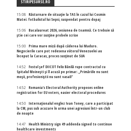
STIRIPESURSE.RO
15:08
Răsturnare de situație la TAS în cazul lui Cosmin
Matei: fotbalistul lui Sepsi, suspendat pentru dopaj
15:06
Bacalaureat 2026, sesiunea de toamnă. Ce trebuie să
știe cei care vor susține probele scrise
15:00
Prima mare miză după căderea lui Maduro.
Negocierile care pot redesena viitorul Venezuelei au
început la Caracas, proces susținut de SUA
14:52
Fostul șef DIICOT Felix Bănilă rupe contractul cu
Spitalul Moinești și îl acuză pe primar: „Primăriile nu sunt
moșii, profesioniștii nu sunt vasali”
14:52
Romania's Electoral Authority proposes online
registration for EU voters, easier electoral procedures
14:50
Internaţionalul englez Ivan Toney, care a participat
la CM, pus sub acuzare în urma unei agresiuni într-un club
de noapte
14:47
Health Ministry sign 49 addenda signed to continue
healthcare investments