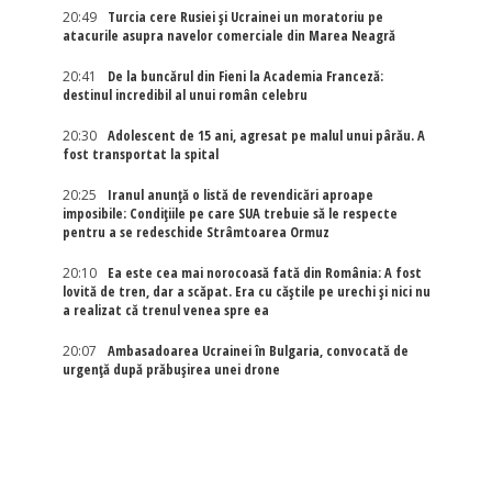
20:49
Turcia cere Rusiei și Ucrainei un moratoriu pe
atacurile asupra navelor comerciale din Marea Neagră
20:41
De la buncărul din Fieni la Academia Franceză:
destinul incredibil al unui român celebru
20:30
Adolescent de 15 ani, agresat pe malul unui pârău. A
fost transportat la spital
20:25
Iranul anunță o listă de revendicări aproape
imposibile: Condițiile pe care SUA trebuie să le respecte
pentru a se redeschide Strâmtoarea Ormuz
20:10
Ea este cea mai norocoasă fată din România: A fost
lovită de tren, dar a scăpat. Era cu căștile pe urechi și nici nu
a realizat că trenul venea spre ea
20:07
Ambasadoarea Ucrainei în Bulgaria, convocată de
urgență după prăbușirea unei drone