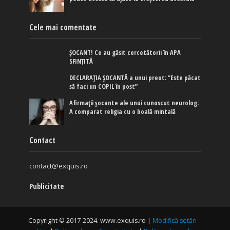
Cele mai comentate
ȘOCANT! Ce au găsit cercetătorii în APA
SFINȚITĂ
DECLARAȚIA ȘOCANTĂ a unui preot: ”Este păcat
să faci un COPIL în post”
Afirmaţii şocante ale unui cunoscut neurolog:
A comparat religia cu o boală mintală
Contact
contact@exquis.ro
Publicitate
Copyright © 2017-2024. www.exquis.ro |
Modifică setări