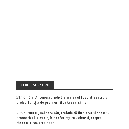
STIRIPESURSE.RO
21:10
Crin Antonescu indică principalul favorit pentru a
prelua funcția de premier: El ar trebui să fie
20:57
VIDEO „Îmi pare rău, trebuie să fiu sincer și onest” -
Pronosticul lui Vucic, în conferința cu Zelenski, despre
războiul ruso-ucrainean