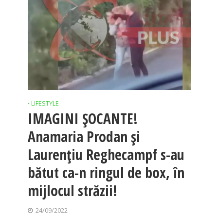
LIFESTYLE
•
IMAGINI ȘOCANTE!
Anamaria Prodan și
Laurențiu Reghecampf s-au
bătut ca-n ringul de box, în
mijlocul străzii!
24/09/2022