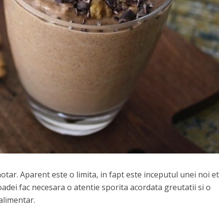
ar. Aparent este o limita, in fapt este inceputul unei noi e
oadei fac necesara o atentie sporita acordata greutatii si o
 alimentar.