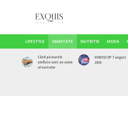
LIFESTYLE
SANATATE
NUTRITIE
MODA
Când picioarele
HOROSCOP 7 august
umflate sunt un semn
2026
al varicelor