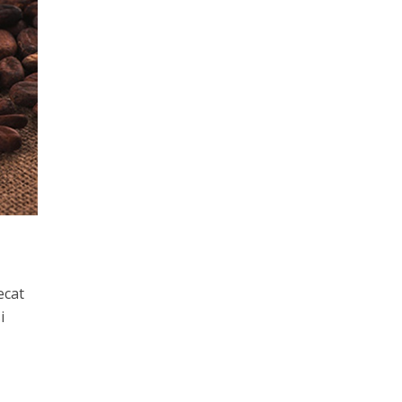
ecat
i