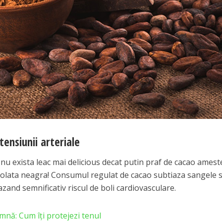
tensiunii arteriale
nu exista leac mai delicious decat putin praf de cacao amest
ocolata neagra! Consumul regulat de cacao subtiaza sangele s
zand semnificativ riscul de boli cardiovasculare.
mnă: Cum îţi protejezi tenul