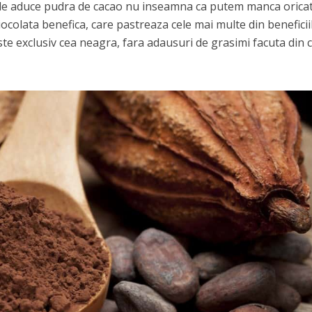
e le aduce pudra de cacao nu inseamna ca putem manca orica
ciocolata benefica, care pastreaza cele mai multe din beneficii
te exclusiv cea neagra, fara adausuri de grasimi facuta din 