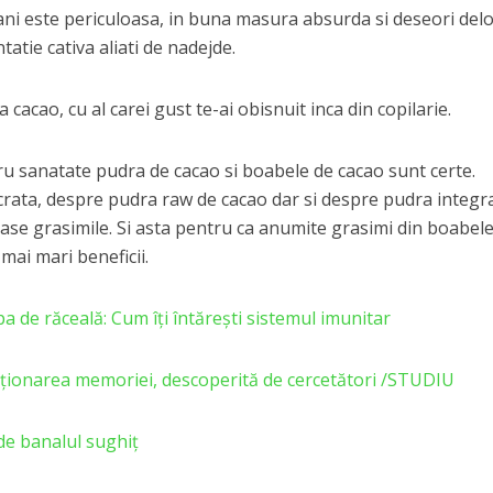
ani este periculoasa, in buna masura absurda si deseori del
tatie cativa aliati de nadejde.
 cacao, cu al carei gust te-ai obisnuit inca din copilarie.
tru sanatate pudra de cacao si boabele de cacao sunt certe.
rata, despre pudra raw de cacao dar si despre pudra integr
rase grasimile. Si asta pentru ca anumite grasimi din boabel
mai mari beneficii.
pa de răceală: Cum îţi întăreşti sistemul imunitar
cţionarea memoriei, descoperită de cercetători /STUDIU
de banalul sughiţ