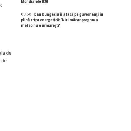
Mondialele U20
oc
08:50
Dan Dungaciu îi atacă pe guvernanți în
plină criza energetică: 'Nici măcar prognoza
meteo nu o urmărești'
ala de
e de