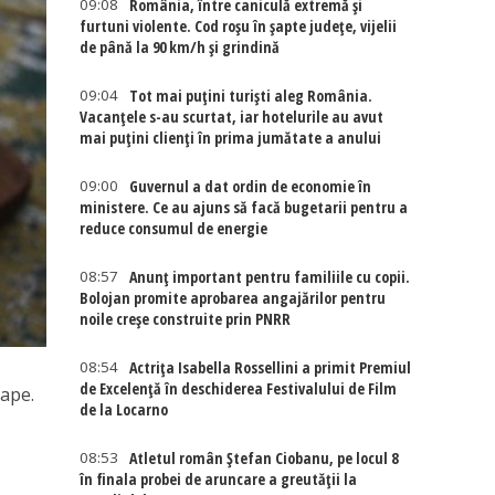
09:08
România, între caniculă extremă și
furtuni violente. Cod roșu în șapte județe, vijelii
de până la 90 km/h și grindină
09:04
Tot mai puțini turiști aleg România.
Vacanțele s-au scurtat, iar hotelurile au avut
mai puțini clienți în prima jumătate a anului
09:00
Guvernul a dat ordin de economie în
ministere. Ce au ajuns să facă bugetarii pentru a
reduce consumul de energie
08:57
Anunț important pentru familiile cu copii.
Bolojan promite aprobarea angajărilor pentru
noile creșe construite prin PNRR
08:54
Actriţa Isabella Rossellini a primit Premiul
de Excelenţă în deschiderea Festivalului de Film
tape.
de la Locarno
08:53
Atletul român Ștefan Ciobanu, pe locul 8
în finala probei de aruncare a greutății la