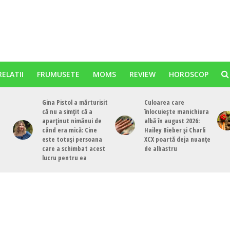
RELATII
FRUMUSETE
MOMS
REVIEW
HOROSCOP
Gina Pistol a mărturisit
Culoarea care
că nu a simțit că a
înlocuiește manichiura
aparținut nimănui de
albă în august 2026:
când era mică: Cine
Hailey Bieber și Charli
este totuși persoana
XCX poartă deja nuanțe
care a schimbat acest
de albastru
lucru pentru ea