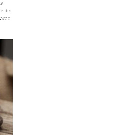
ta
le din
cacao