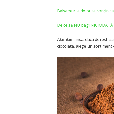
Balsamurile de buze conțin s
De ce să NU bagi NICIODATĂ a
Atentie!
, insa: daca doresti s
ciocolata, alege un sortimen