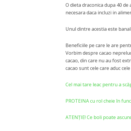
O dieta draconica dupa 40 de 
necesara daca incluzi in alimen
Unul dintre acestia este banala
Beneficiile pe care le are pen
Vorbim despre cacao nepreluc
cacao, din care nu au fost ext
cacao sunt cele care aduc cele 
Cel mai tare leac pentru a scă
PROTEINA cu rol cheie în fun
ATENŢIE! Ce boli poate ascun