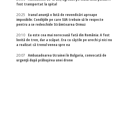
fost transportat la spital
20:25
Iranul anunță o listă de revendicări aproape
imposibile: Condițiile pe care SUA trebuie să le respecte
pentru a se redeschide Strâmtoarea Ormuz
20:10
Ea este cea mai norocoasă fată din România: A fost
lovită de tren, dar a scăpat. Era cu căștile pe urechi și nici nu
a realizat că trenul venea spre ea
20:07
Ambasadoarea Ucrainei în Bulgaria, convocată de
urgență după prăbușirea unei drone