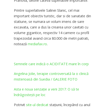
Prahova, detine cateva superlative importante.
Printre superlativele Salinei Slanic, cel mai
important obiectiv turistic, dar si de sanatate din
statiune, se numara un volum imens de sare
excavata, care a dus la crearea unor cavitati cu
volume gigantice, respectiv 14 camere cu profil
trapezoidal avand circa 80.000 de metri patrati,
notează
mediafax.ro
.
Semnele care indică o ACIDITATE mare în corp
Angelina Jolie, terapie controversată la o clinică
misterioasă din Suedia / GALERIE FOTO
Asta e noua senzaţie a verii 2017: O să te
îndrăgosteşti pe loc
Potrivit
site-ul dedicat
stațiunii, începând cu anul