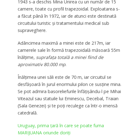
1943 s-a deschis Mina Unirea cu un număr de 15
camere, toate cu profil trapezoidal. Exploatarea s-
a făcut până în 1972, iar de atunci este destinată
circuitului turistic și tratamentului medical sub
supraveghere.
Adâncimea maximă a minei este de 217m, iar
camerele sale în formă trapezoidală măsoară 55m
înălțime,
suprafața totală a minei fiind de
aproximativ 80.000 mp
.
Înălțimea unei săli este de 70 m, iar circuitul se
desfășoară în jurul enormului pilon ce susține mina.
Se pot admira basoreliefurile înfățișându-l pe Mihai
Viteazul sau statuile lui Eminescu, Decebal, Traian
(Sala Genezei) și te poți reculege ca într-o imensă
catedrală.
Uruguay, prima țară în care se poate fuma
MARIJUANA oriunde doriți