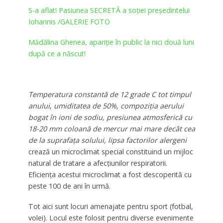
S-a aflat! Pasiunea SECRETĂ a soției președintelui
Iohannis /GALERIE FOTO
Mădălina Ghenea, apariţie în public la nici două luni
după ce a născut!
Temperatura constantă de 12 grade C tot timpul
anului
,
umiditatea de 50%, compoziția aerului
bogat în ioni de sodiu, presiunea atmosferică cu
18-20 mm coloană de mercur mai mare decât cea
de la suprafața solului, lipsa factorilor alergeni
crează un microclimat special constituind un mijloc
natural de tratare a afecțiunilor respiratorii.
Eficiența acestui microclimat a fost descoperită cu
peste 100 de ani în urmă.
Tot aici sunt locuri amenajate pentru sport (fotbal,
volei). Locul este folosit pentru diverse evenimente