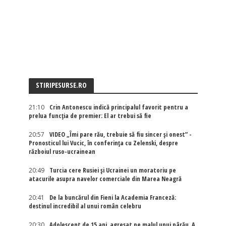
STIRIPESURSE.RO
21:10
Crin Antonescu indică principalul favorit pentru a
prelua funcția de premier: El ar trebui să fie
20:57
VIDEO „Îmi pare rău, trebuie să fiu sincer și onest” -
Pronosticul lui Vucic, în conferința cu Zelenski, despre
războiul ruso-ucrainean
20:49
Turcia cere Rusiei și Ucrainei un moratoriu pe
atacurile asupra navelor comerciale din Marea Neagră
20:41
De la buncărul din Fieni la Academia Franceză:
destinul incredibil al unui român celebru
20:30
Adolescent de 15 ani, agresat pe malul unui pârău. A