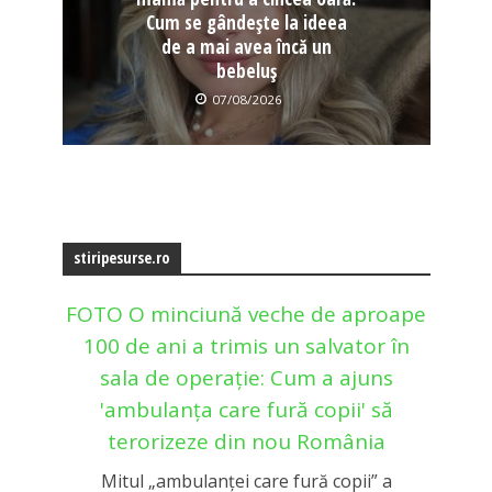
Cum se gândește la ideea
de a mai avea încă un
bebeluș
07/08/2026
stiripesurse.ro
FOTO O minciună veche de aproape
100 de ani a trimis un salvator în
sala de operație: Cum a ajuns
'ambulanța care fură copii' să
terorizeze din nou România
Mitul „ambulanței care fură copii” a