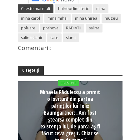
Citeste mai mult
balneoclimateric
mina
mina carol
mina mihai
mina unirea
muzeu
poluare
prahova
RADIATII
salina
salina slanic
sare
slanic
Comentarii:
Citește și
LIFESTYLE
Mihaela Rădulescu a primit
o lovitură din partea
părinților lui Felix
Baumgartner: „Am fost
ștearsă complet din
existența lui, de parcă aș fi
făcut ceva greșit. Chiar se