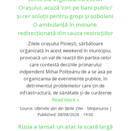
Orașului, acuză 'circ pe bani publici'
și cer soluții pentru gropi și șobolani.
O ambulanță în misiune,
redirecționată din cauza restricțiilor
Zilele oraşului Ploieşti, sărbătoare
organizată în acest weekend în municipiu,
provoacă un val de reacţii din partea celor
care contestă deciziile primarului
indpendent Mihai Poliţeanu de a se axa pe
organizarea de evenimente publice, în
detrimentul problemelor care ţin de
infrastructură, de sănătate şi de curăţenie
Read more »
Source:
Ultimele știri din Știrile Zilei - Stiripesurse
|
Published:
08/08/2026 - 19:00
Rusia a lansat un atac la scară largă