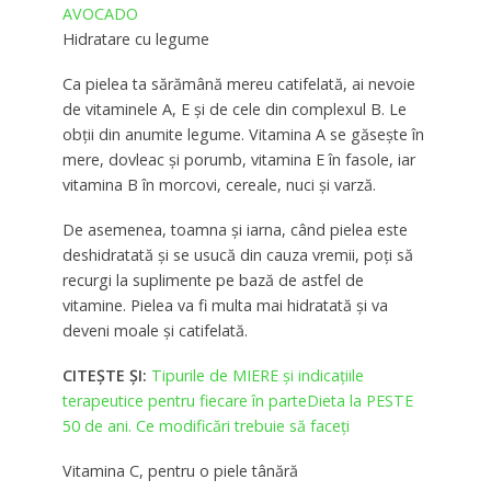
AVOCADO
Hidratare cu legume
Ca pielea ta sărămână mereu catifelată, ai nevoie
de vitaminele A, E şi de cele din complexul B. Le
obţii din anumite legume. Vitamina A se găseşte în
mere, dovleac şi porumb, vitamina E în fasole, iar
vitamina B în morcovi, cereale, nuci şi varză.
De asemenea, toamna şi iarna, când pielea este
deshidratată şi se usucă din cauza vremii, poţi să
recurgi la suplimente pe bază de astfel de
vitamine. Pielea va fi multa mai hidratată şi va
deveni moale şi catifelată.
CITEȘTE ȘI:
Tipurile de MIERE şi indicaţiile
terapeutice pentru fiecare în parte
Dieta la PESTE
50 de ani. Ce modificări trebuie să faceți
Vitamina C, pentru o piele tânără