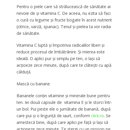
Pentru o piele care să strălucească de sănătate ai
nevoie de şi vitamina C. De aceea, nu ezita să faci
o cură cu legume şi fructe bogate în acest nutrient
(citrice, varză, spanac). Tenul şi pielea ta vor radia
de sănătate.
Vitamina C luptă şi împotriva radicalilor liberi şi
reduce procesul de îmbătrânire. Şi mierea este
ideală. O aplici pur şi simplu pe ten, o laşi să
acţioeze zece minute, după care te clăteşti cu apă
călduţă.
Mască cu banane
Bananele conţin vitamine şi minerale bune pentru
ten. Iei două capsule de vitamina E şi le storci într-
un bol. Pui peste ele o jumătate de banană, după
care pui şi o linguriţă de iaurt, conform
click.ro
. Se
amestecă bine, după care aplici pe faţă şi laşi să
acţioneze zece minute. Te ştergi cu un prosop pe