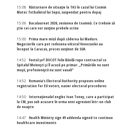
15:08
Răsturnare de situație la TAS în cazul lui Cosmin
Matei: fotbalistul lui Sepsi, suspendat pentru dopaj
15:06
Bacalaureat 2026, sesiunea de toamnă. Ce trebuie să
știe cei care vor susține probele scrise
15:00
Prima mare miză după căderea lui Maduro.
Negocierile care pot redesena viitorul Venezuelei au
început la Caracas, proces susținut de SUA
14:52
Fostul șef DIICOT Felix Bănilă rupe contractul cu
Spitalul Moinești și îl acuză pe primar: „Primăriile nu sunt
moșii, profesioniștii nu sunt vasali”
14:52
Romania's Electoral Authority proposes online
registration for EU voters, easier electoral procedures
14:50
Internaţionalul englez Ivan Toney, care a participat
la CM, pus sub acuzare în urma unei agresiuni într-un club
de noapte
14:47
Health Ministry sign 49 addenda signed to continue
healthcare investments