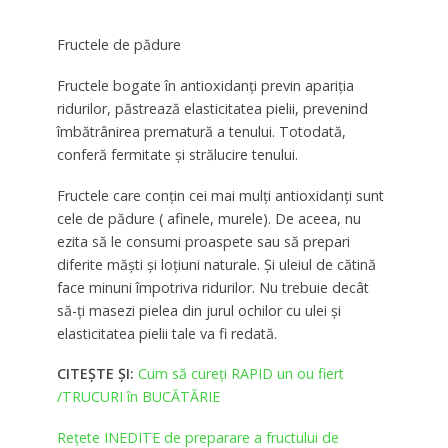
Fructele de pădure
Fructele bogate în antioxidanţi previn apariţia
ridurilor, păstrează elasticitatea pielii, prevenind
îmbătrânirea prematură a tenului. Totodată,
conferă fermitate şi strălucire tenului.
Fructele care conţin cei mai mulţi antioxidanţi sunt
cele de pădure ( afinele, murele). De aceea, nu
ezita să le consumi proaspete sau să prepari
diferite măşti şi loţiuni naturale. Şi uleiul de cătină
face minuni împotriva ridurilor. Nu trebuie decât
să-ţi masezi pielea din jurul ochilor cu ulei şi
elasticitatea pielii tale va fi redată.
CITEȘTE ȘI:
Cum să cureți RAPID un ou fiert
/TRUCURI în BUCĂTĂRIE
Rețete INEDITE de preparare a fructului de