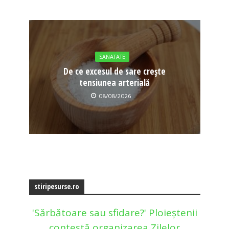
SANATATE
De ce excesul de sare crește
tensiunea arterială
08/08/2026
stiripesurse.ro
'Sărbătoare sau sfidare?' Ploieștenii
contestă organizarea Zilelor