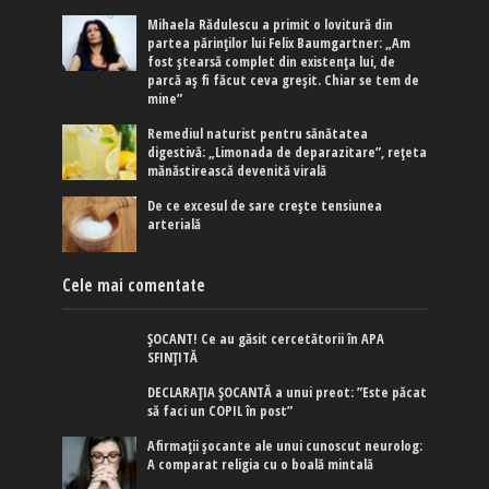
Mihaela Rădulescu a primit o lovitură din
partea părinților lui Felix Baumgartner: „Am
fost ștearsă complet din existența lui, de
parcă aș fi făcut ceva greșit. Chiar se tem de
mine”
Remediul naturist pentru sănătatea
digestivă: „Limonada de deparazitare”, rețeta
mănăstirească devenită virală
De ce excesul de sare crește tensiunea
arterială
Cele mai comentate
ȘOCANT! Ce au găsit cercetătorii în APA
SFINȚITĂ
DECLARAȚIA ȘOCANTĂ a unui preot: ”Este păcat
să faci un COPIL în post”
Afirmaţii şocante ale unui cunoscut neurolog:
A comparat religia cu o boală mintală