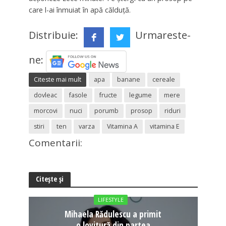
care l-ai înmuiat în apă călduţă.
Distribuie:
Urmareste-
ne:
Citeste mai mult
apa
banane
cereale
dovleac
fasole
fructe
legume
mere
morcovi
nuci
porumb
prosop
riduri
stiri
ten
varza
Vitamina A
vitamina E
Comentarii:
Citește și
LIFESTYLE
Mihaela Rădulescu a primit
o lovitură din partea