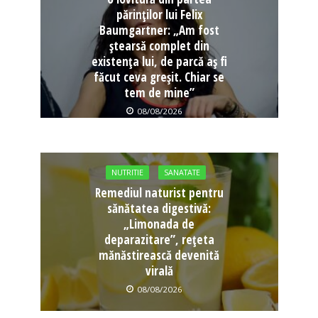
părinților lui Felix
Baumgartner: „Am fost
ștearsă complet din
existența lui, de parcă aș fi
făcut ceva greșit. Chiar se
tem de mine”
08/08/2026
NUTRITIE
SANATATE
Remediul naturist pentru
sănătatea digestivă:
„Limonada de
deparazitare”, rețeta
mănăstirească devenită
virală
08/08/2026