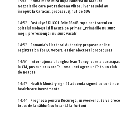
15:00
Prima mare miză după căderea lui Maduro.
Negocierile care pot redesena viitorul Venezuelei au
început la Caracas, proces susținut de SUA
14:52
Fostul șef DIICOT Felix Bănilă rupe contractul cu
Spitalul Moinești și îl acuză pe primar: „Primăriile nu sunt
moșii, profesioniștii nu sunt vasali”
14:52
Romania's Electoral Authority proposes online
registration for EU voters, easier electoral procedures
14:50
Internaţionalul englez Ivan Toney, care a participat
la CM, pus sub acuzare în urma unei agresiuni într-un club
de noapte
14:47
Health Ministry sign 49 addenda signed to continue
healthcare investments
14:44
Prognoza pentru București, în weekend. Se va trece
brusc de la căldură sufocantă la furtuni