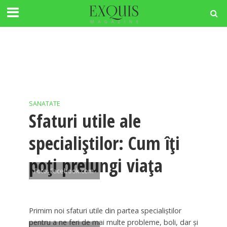
SANATATE
Sfaturi utile ale
specialiştilor: Cum îţi
poţi prelungi viaţa
Foto: Facebook.com
Primim noi sfaturi utile din partea specialiştilor
pentru a ne feri de mai multe probleme, boli, dar şi