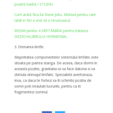
poartă barbă / STUDIU
Cum arată fiica lui Steve Jobs. Motivul pentru care
tatăl ei NU a vrut să o recunoască
REGIM pentru 4 SĂPTĂMÂNI pentru tratarea
DEZECHILIBRULUI HORMONAL
3. Drenarea limfei
Majoritatea componentelor sistemului limfatic este
situata pe partea stanga. De aceea, daca dormi in
aceasta pozitie, gravitatia isi va face datoria si va
stimula drenajul limfatic. Specialistii avertizeaza,
insa, ca daca te fortezi sa iti schimbi pozitia de
somn poti inrautati lucrurile, pentru ca iti
fragmentezi somnul.