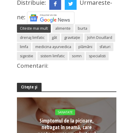
Distribuie:
Urmareste-
ne:
Citeste mai mult
alimente
burta
drenaj limfatic
gât
gravitaţie
John Douillard
limfa
medicina ayurvedica
plămâni
sfaturi
sigestie
sistem limfatic
somn
specialisti
Comentarii:
Citește și
SANATATE
Simptomul de la picioare,
nebagat în seamă, care