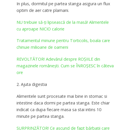
In plus, dormitul pe partea stanga asigura un flux
optim de aer catre plamani.
NU trebuie să-ți lipsească de la masă! Alimentele
cu aproape NICIO calorie
Tratamentul minune pentru Torticolis, boala care
chinuie milioane de oameni
REVOLTĂTOR! Adevărul despre ROŞIILE din
magazinele româneşti. Cum se ÎNROȘESC în câteva
ore
2. Ajuta digestia
Alimentele sunt procesate mai bine in stomac si
intestine daca dormi pe partea stanga. Este chiar
indicat ca dupa fiecare masa sa stai intins 10
minute pe partea stanga.
SURPRINZĂTOR! Ce ascund de fapt bărbaţii care