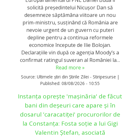
Europarlamentarul PNL Daniel Buda îi
solicită președintelui Nicușor Dan să
desemneze săptămâna viitoare un nou
prim-ministru, susținând că România are
nevoie urgent de un guvern cu puteri
depline pentru a continua reformele
economice începute de Ilie Bolojan.
Declarațiile vin după ce agenția Moody’s a
confirmat ratingul suveran al României la…
Read more »
Source:
Ultimele știri din Știrile Zilei - Stiripesurse
|
Published:
08/08/2026 - 10:55
Instanța oprește 'mașinăria' de făcut
bani din deșeuri care apare și în
dosarul 'caracatiței' procurorilor de
la Constanța: Fosta soție a lui Gigi
Valentin Ștefan, asociată