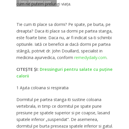
Foto: Pinterest.com
cum ne putem prelungi viaţa.
Tie cum iti place sa dormi? Pe spate, pe burta, pe
dreapta? Daca iti place sa dormi pe partea stanga,
este foarte bine. Daca nu, ar fi indicat sa-ti schimbi
optiunile. Iată ce beneficii ai dacă dormi pe partea
stângă, potrivit dr. John Douillard, specialist in
medicina ayurvedica, conform
remedydaily.com
.
CITEŞTE ŞI:
Dressinguri pentru salate cu puține
calorii
1 Ajuta coloana si respiratia
Dormitul pe partea stanga iti sustine coloana
vertebrala, in timp ce dormitul pe spate pune
presiune pe spatele superior si pe coapse, lasand
spatele inferior „suspendat”. De asemenea,
dormitul pe burta preseaza spatele inferior si gatul.