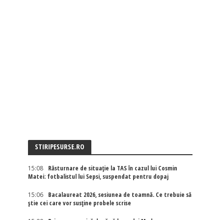
STIRIPESURSE.RO
15:08
Răsturnare de situație la TAS în cazul lui Cosmin
Matei: fotbalistul lui Sepsi, suspendat pentru dopaj
15:06
Bacalaureat 2026, sesiunea de toamnă. Ce trebuie să
știe cei care vor susține probele scrise