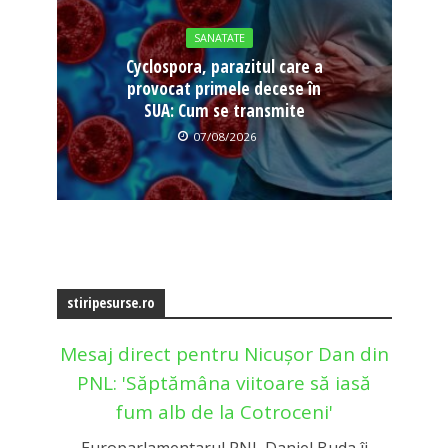
SANATATE
Cyclospora, parazitul care a
provocat primele decese în
SUA: Cum se transmite
07/08/2026
stiripesurse.ro
Mesaj direct pentru Nicușor Dan din
PNL: 'Săptămâna viitoare să iasă
fum alb de la Cotroceni'