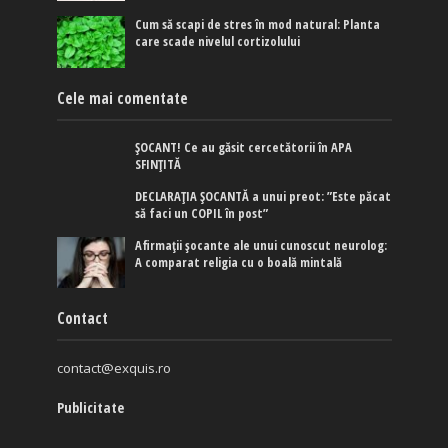
Cum să scapi de stres în mod natural: Planta
care scade nivelul cortizolului
Cele mai comentate
ȘOCANT! Ce au găsit cercetătorii în APA
SFINȚITĂ
DECLARAȚIA ȘOCANTĂ a unui preot: ”Este păcat
să faci un COPIL în post”
Afirmaţii şocante ale unui cunoscut neurolog:
A comparat religia cu o boală mintală
Contact
contact@exquis.ro
Publicitate