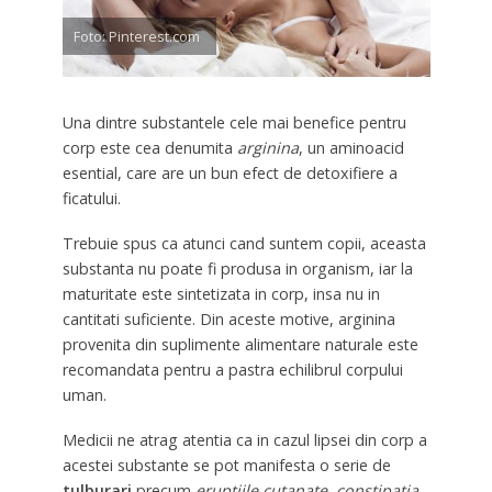
Foto: Pinterest.com
Una dintre substantele cele mai benefice pentru
corp este cea denumita
arginina
, un aminoacid
esential, care are un bun efect de detoxifiere a
ficatului.
Trebuie spus ca atunci cand suntem copii, aceasta
substanta nu poate fi produsa in organism, iar la
maturitate este sintetizata in corp, insa nu in
cantitati suficiente. Din aceste motive, arginina
provenita din suplimente alimentare naturale este
recomandata pentru a pastra echilibrul corpului
uman.
Medicii ne atrag atentia ca in cazul lipsei din corp a
acestei substante se pot manifesta o serie de
tulburari
precum
eruptiile cutanate, constipatia,