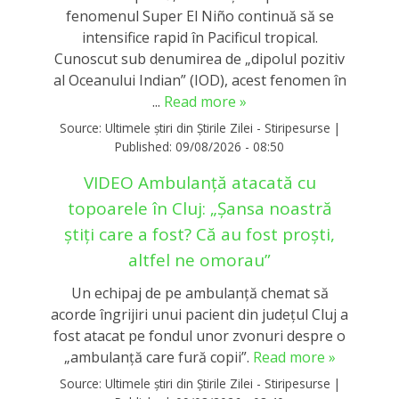
fenomenul Super El Niño continuă să se
intensifice rapid în Pacificul tropical.
Cunoscut sub denumirea de „dipolul pozitiv
al Oceanului Indian” (IOD), acest fenomen în
...
Read more »
Source:
Ultimele știri din Știrile Zilei - Stiripesurse
|
Published:
09/08/2026 - 08:50
VIDEO Ambulanță atacată cu
topoarele în Cluj: „Șansa noastră
știți care a fost? Că au fost proști,
altfel ne omorau”
Un echipaj de pe ambulanță chemat să
acorde îngrijiri unui pacient din județul Cluj a
fost atacat pe fondul unor zvonuri despre o
„ambulanţă care fură copii”.
Read more »
Source:
Ultimele știri din Știrile Zilei - Stiripesurse
|