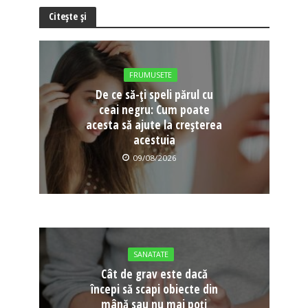
Citește și
FRUMUSETE
De ce să-ți speli părul cu
ceai negru: Cum poate
acesta să ajute la creșterea
acestuia
09/08/2026
SANATATE
Cât de grav este dacă
începi să scapi obiecte din
mână sau nu mai poți