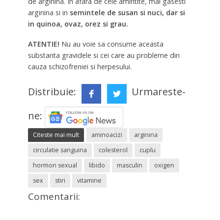
de arginina. In afara de cele amintite, mai gasesti
arginina si in
semintele de susan si nuci, dar si
in quinoa, ovaz, orez si grau.
ATENTIE!
Nu au voie sa consume aceasta
substanta gravidele si cei care au probleme din
cauza schizofreniei si herpesului.
Distribuie:
Urmareste-
ne:
Citeste mai mult
aminoacizi
arginina
circulatie sanguina
colesterol
cuplu
hormon sexual
libido
masculin
oxigen
sex
stiri
vitamine
Comentarii: