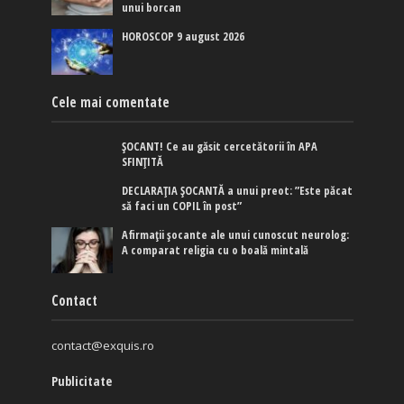
unui borcan
HOROSCOP 9 august 2026
Cele mai comentate
ȘOCANT! Ce au găsit cercetătorii în APA
SFINȚITĂ
DECLARAȚIA ȘOCANTĂ a unui preot: ”Este păcat
să faci un COPIL în post”
Afirmaţii şocante ale unui cunoscut neurolog:
A comparat religia cu o boală mintală
Contact
contact@exquis.ro
Publicitate