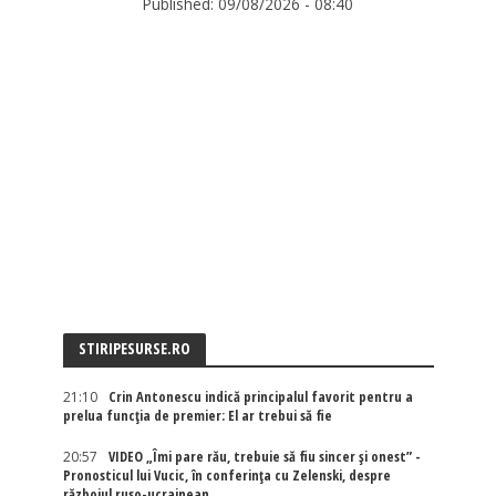
Published:
09/08/2026 - 08:40
STIRIPESURSE.RO
21:10
Crin Antonescu indică principalul favorit pentru a
prelua funcția de premier: El ar trebui să fie
20:57
VIDEO „Îmi pare rău, trebuie să fiu sincer și onest” -
Pronosticul lui Vucic, în conferința cu Zelenski, despre
războiul ruso-ucrainean