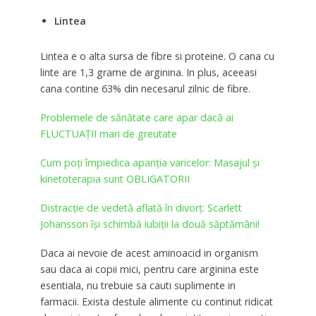
Lintea
Lintea e o alta sursa de fibre si proteine. O cana cu
linte are 1,3 grame de arginina. In plus, aceeasi
cana contine 63% din necesarul zilnic de fibre.
Problemele de sănătate care apar dacă ai
FLUCTUAȚII mari de greutate
Cum poţi împiedica apariţia varicelor: Masajul şi
kinetoterapia sunt OBLIGATORII
Distracție de vedetă aflată în divorț: Scarlett
Johansson își schimbă iubiții la două săptămâni!
Daca ai nevoie de acest aminoacid in organism
sau daca ai copii mici, pentru care arginina este
esentiala, nu trebuie sa cauti suplimente in
farmacii. Exista destule alimente cu continut ridicat