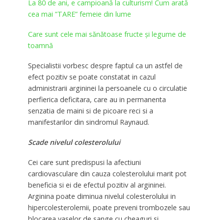
La 80 de ani, e campioană la culturism! Cum arată
cea mai ”TARE” femeie din lume
Care sunt cele mai sănătoase fructe și legume de
toamnă
Specialistii vorbesc despre faptul ca un astfel de
efect pozitiv se poate constatat in cazul
administrarii argininei la persoanele cu o circulatie
perfierica deficitara, care au in permanenta
senzatia de maini si de picoare reci si a
manifestarilor din sindromul Raynaud.
Scade nivelul colesterolului
Cei care sunt predispusi la afectiuni
cardiovasculare din cauza colesterolului marit pot
beneficia si ei de efectul pozitiv al argininei.
Arginina poate diminua nivelul colesterolului in
hipercolesterolemii, poate preveni trombozele sau
blocarea vaselor de sange cu cheaguri si