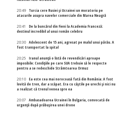
20:49
Turcia cere Rusiei și Ucrainei un moratoriu pe
atacurile asupra navelor comerciale din Marea Neagră
20:41
De la buncărul din Fieni la Academia Franceză:
destinul incredibil al unui român celebru
20:30
Adolescent de 15 ani, agresat pe malul unui pârău. A
fost transportat la spital
20:25
Iranul anunță o listă de revendicări aproape
imposibile: Condițiile pe care SUA trebuie să le respecte
pentru a se redeschide Strâmtoarea Ormuz
20:10
Ea este cea mai norocoasă fată din România: A fost
lovită de tren, dar a scăpat. Era cu căștile pe urechi și nici nu
a realizat că trenul venea spre ea
20:07
Ambasadoarea Ucrainei în Bulgaria, convocată de
urgență după prăbușirea unei drone