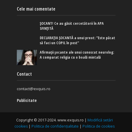
Cele mai comentate
ȘOCANT! Ce au găsit cercetătorii în APA
SFINȚITĂ
DECLARAȚIA ȘOCANTĂ a unui preot: ”Este păcat
să faci un COPIL în post”
Afirmaţii şocante ale unui cunoscut neurolog:
A comparat religia cu o boală mintală
Contact
contact@exquis.ro
Publicitate
Copyright © 2017-2024. www.exquis.ro |
Modifică setări
cookies
|
Politica de confidențialitate
|
Politica de cookies