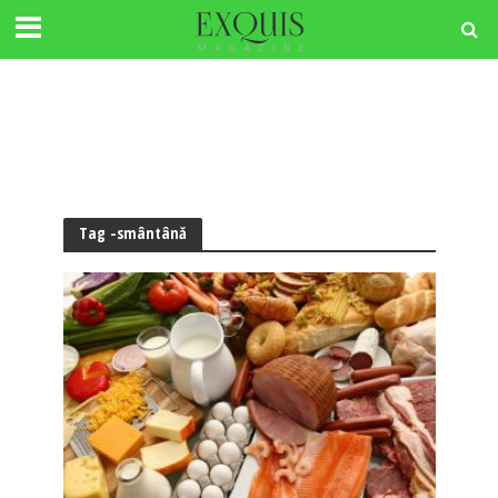
Tag -smântână