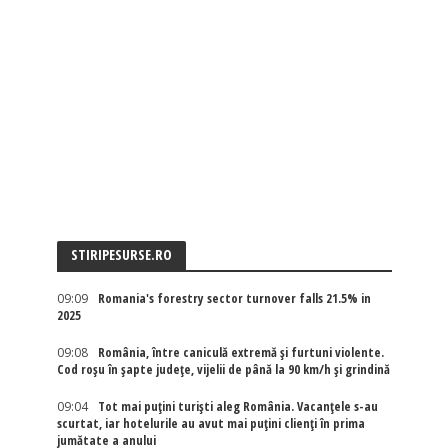
STIRIPESURSE.RO
09:09
Romania's forestry sector turnover falls 21.5% in
2025
09:08
România, între caniculă extremă și furtuni violente.
Cod roșu în șapte județe, vijelii de până la 90 km/h și grindină
09:04
Tot mai puțini turiști aleg România. Vacanțele s-au
scurtat, iar hotelurile au avut mai puțini clienți în prima
jumătate a anului