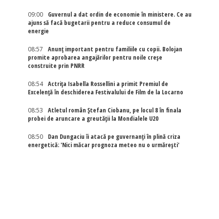
09:00
Guvernul a dat ordin de economie în ministere. Ce au
ajuns să facă bugetarii pentru a reduce consumul de
energie
08:57
Anunț important pentru familiile cu copii. Bolojan
promite aprobarea angajărilor pentru noile creșe
construite prin PNRR
08:54
Actriţa Isabella Rossellini a primit Premiul de
Excelenţă în deschiderea Festivalului de Film de la Locarno
08:53
Atletul român Ștefan Ciobanu, pe locul 8 în finala
probei de aruncare a greutății la Mondialele U20
08:50
Dan Dungaciu îi atacă pe guvernanți în plină criza
energetică: 'Nici măcar prognoza meteo nu o urmărești'