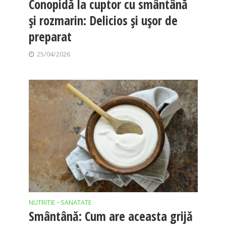
Conopidă la cuptor cu smântână
și rozmarin: Delicios și ușor de
preparat
25/04/2026
NUTRITIE
SANATATE
•
Smântână: Cum are aceasta grijă