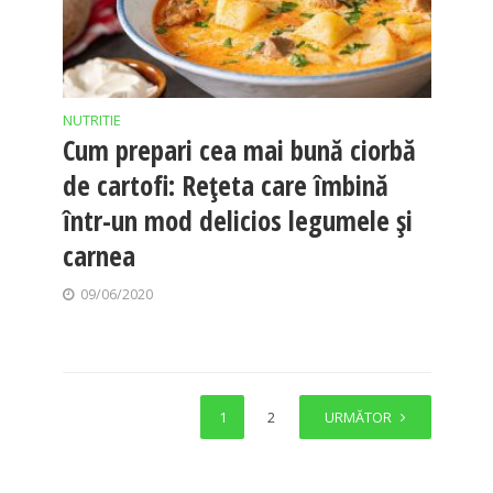
NUTRITIE
Cum prepari cea mai bună ciorbă
de cartofi: Rețeta care îmbină
într-un mod delicios legumele și
carnea
09/06/2020
1
2
URMĂTOR