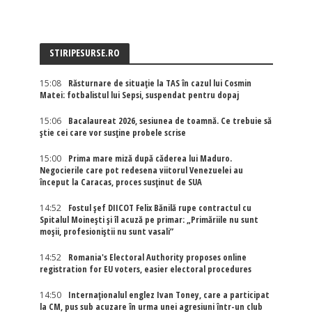
STIRIPESURSE.RO
15:08
Răsturnare de situație la TAS în cazul lui Cosmin
Matei: fotbalistul lui Sepsi, suspendat pentru dopaj
15:06
Bacalaureat 2026, sesiunea de toamnă. Ce trebuie să
știe cei care vor susține probele scrise
15:00
Prima mare miză după căderea lui Maduro.
Negocierile care pot redesena viitorul Venezuelei au
început la Caracas, proces susținut de SUA
14:52
Fostul șef DIICOT Felix Bănilă rupe contractul cu
Spitalul Moinești și îl acuză pe primar: „Primăriile nu sunt
moșii, profesioniștii nu sunt vasali”
14:52
Romania's Electoral Authority proposes online
registration for EU voters, easier electoral procedures
14:50
Internaţionalul englez Ivan Toney, care a participat
la CM, pus sub acuzare în urma unei agresiuni într-un club