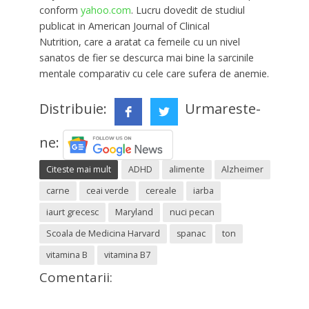
conform
yahoo.com
. Lucru dovedit de studiul
publicat in American Journal of Clinical
Nutrition, care a aratat ca femeile cu un nivel
sanatos de fier se descurca mai bine la sarcinile
mentale comparativ cu cele care sufera de anemie.
Distribuie:
Urmareste-
ne:
Citeste mai mult
ADHD
alimente
Alzheimer
carne
ceai verde
cereale
iarba
iaurt grecesc
Maryland
nuci pecan
Scoala de Medicina Harvard
spanac
ton
vitamina B
vitamina B7
Comentarii: