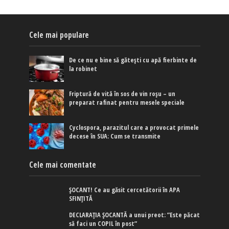
Cele mai populare
De ce nu e bine să gătești cu apă fierbinte de
la robinet
Friptură de vită în sos de vin roșu – un
preparat rafinat pentru mesele speciale
Cyclospora, parazitul care a provocat primele
decese în SUA: Cum se transmite
Cele mai comentate
ȘOCANT! Ce au găsit cercetătorii în APA
SFINȚITĂ
DECLARAȚIA ȘOCANTĂ a unui preot: ”Este păcat
să faci un COPIL în post”