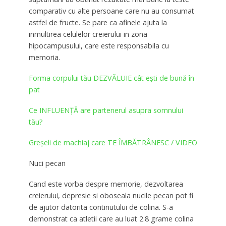
comparativ cu alte persoane care nu au consumat
astfel de fructe. Se pare ca afinele ajuta la
inmultirea celulelor creierului in zona
hipocampusului, care este responsabila cu
memoria.
Forma corpului tău DEZVĂLUIE cât eşti de bună în
pat
Ce INFLUENȚĂ are partenerul asupra somnului
tău?
Greșeli de machiaj care TE ÎMBĂTRÂNESC / VIDEO
Nuci pecan
Cand este vorba despre memorie, dezvoltarea
creierului, depresie si oboseala nucile pecan pot fi
de ajutor datorita continutului de colina. S-a
demonstrat ca atletii care au luat 2.8 grame colina