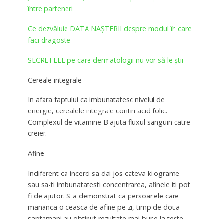
între parteneri
Ce dezvăluie DATA NAȘTERII despre modul în care
faci dragoste
SECRETELE pe care dermatologii nu vor să le știi
Cereale integrale
In afara faptului ca imbunatatesc nivelul de
energie, cerealele integrale contin acid folic.
Complexul de vitamine B ajuta fluxul sanguin catre
creier.
Afine
Indiferent ca incerci sa dai jos cateva kilograme
sau sa-ti imbunatatesti concentrarea, afinele iti pot
fi de ajutor. S-a demonstrat ca persoanele care
mananca o ceasca de afine pe zi, timp de doua
saptamani au obtinut rezultate mai bune la teste