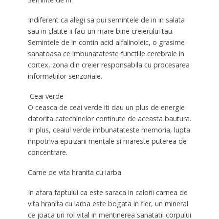
Indiferent ca alegi sa pui semintele de in in salata
sau in clatite ii faci un mare bine creierului tau.
Semintele de in contin acid alfalinoleic, o grasime
sanatoasa ce imbunatateste functiile cerebrale in
cortex, zona din creier responsabila cu procesarea
informatiilor senzoriale.
Ceai verde
O ceasca de ceai verde iti dau un plus de energie
datorita catechinelor continute de aceasta bautura.
In plus, ceaiul verde imbunatateste memoria, lupta
impotriva epuizarii mentale si mareste puterea de
concentrare.
Carne de vita hranita cu iarba
In afara faptului ca este saraca in calorii carnea de
vita hranita cu iarba este bogata in fier, un mineral
ce joaca un rol vital in mentinerea sanatatii corpului