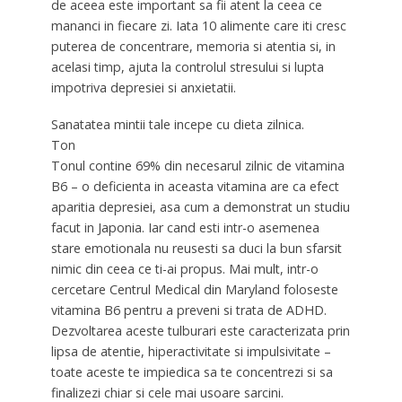
de aceea este important sa fii atent la ceea ce
mananci in fiecare zi. Iata 10 alimente care iti cresc
puterea de concentrare, memoria si atentia si, in
acelasi timp, ajuta la controlul stresului si lupta
impotriva depresiei si anxietatii.
Sanatatea mintii tale incepe cu dieta zilnica.
Ton
Tonul contine 69% din necesarul zilnic de vitamina
B6 – o deficienta in aceasta vitamina are ca efect
aparitia depresiei, asa cum a demonstrat un studiu
facut in Japonia. Iar cand esti intr-o asemenea
stare emotionala nu reusesti sa duci la bun sfarsit
nimic din ceea ce ti-ai propus. Mai mult, intr-o
cercetare Centrul Medical din Maryland foloseste
vitamina B6 pentru a preveni si trata de ADHD.
Dezvoltarea aceste tulburari este caracterizata prin
lipsa de atentie, hiperactivitate si impulsivitate –
toate aceste te impiedica sa te concentrezi si sa
finalizezi chiar si cele mai usoare sarcini.