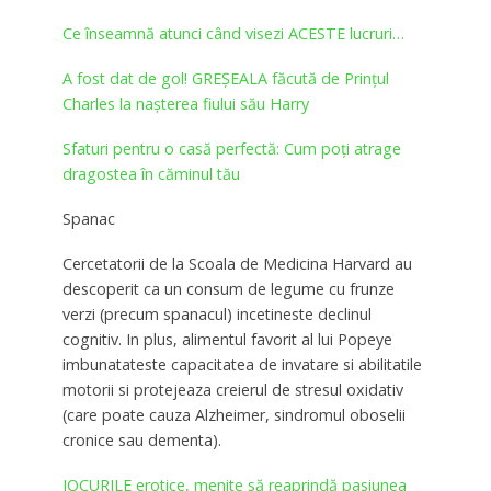
Ce înseamnă atunci când visezi ACESTE lucruri…
A fost dat de gol! GREȘEALA făcută de Prinţul
Charles la nașterea fiului său Harry
Sfaturi pentru o casă perfectă: Cum poţi atrage
dragostea în căminul tău
Spanac
Cercetatorii de la Scoala de Medicina Harvard au
descoperit ca un consum de legume cu frunze
verzi (precum spanacul) incetineste declinul
cognitiv. In plus, alimentul favorit al lui Popeye
imbunatateste capacitatea de invatare si abilitatile
motorii si protejeaza creierul de stresul oxidativ
(care poate cauza Alzheimer, sindromul oboselii
cronice sau dementa).
JOCURILE erotice, menite să reaprindă pasiunea