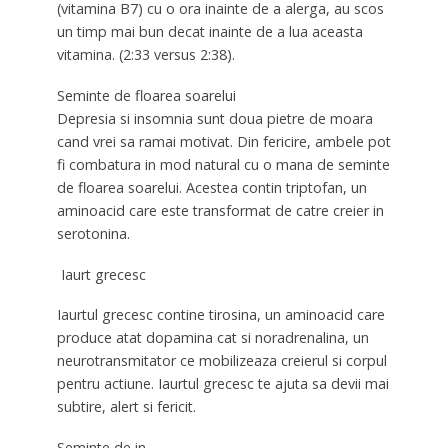
(vitamina B7) cu o ora inainte de a alerga, au scos
un timp mai bun decat inainte de a lua aceasta
vitamina. (2:33 versus 2:38).
Seminte de floarea soarelui
Depresia si insomnia sunt doua pietre de moara
cand vrei sa ramai motivat. Din fericire, ambele pot
fi combatura in mod natural cu o mana de seminte
de floarea soarelui. Acestea contin triptofan, un
aminoacid care este transformat de catre creier in
serotonina.
Iaurt grecesc
Iaurtul grecesc contine tirosina, un aminoacid care
produce atat dopamina cat si noradrenalina, un
neurotransmitator ce mobilizeaza creierul si corpul
pentru actiune. Iaurtul grecesc te ajuta sa devii mai
subtire, alert si fericit.
Seminte de in