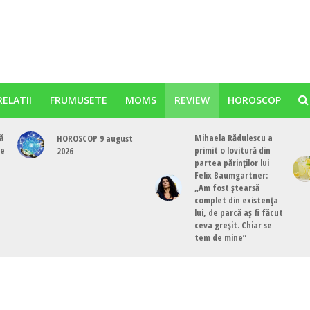
RELATII
FRUMUSETE
MOMS
REVIEW
HOROSCOP
ă
Mihaela Rădulescu a
HOROSCOP 9 august
te
primit o lovitură din
2026
partea părinților lui
Felix Baumgartner:
„Am fost ștearsă
complet din existența
lui, de parcă aș fi făcut
ceva greșit. Chiar se
tem de mine”