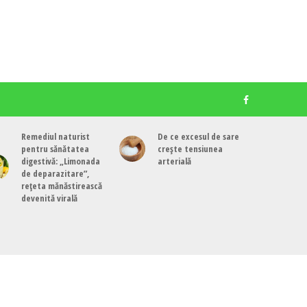
Remediul naturist
De ce excesul de sare
pentru sănătatea
crește tensiunea
digestivă: „Limonada
arterială
de deparazitare”,
rețeta mănăstirească
devenită virală