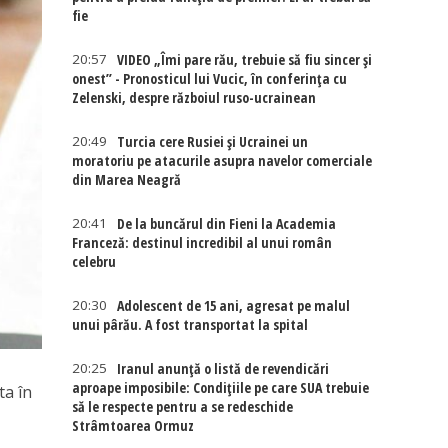
fie
20:57
VIDEO „Îmi pare rău, trebuie să fiu sincer și
onest” - Pronosticul lui Vucic, în conferința cu
Zelenski, despre războiul ruso-ucrainean
20:49
Turcia cere Rusiei și Ucrainei un
moratoriu pe atacurile asupra navelor comerciale
din Marea Neagră
20:41
De la buncărul din Fieni la Academia
Franceză: destinul incredibil al unui român
celebru
20:30
Adolescent de 15 ani, agresat pe malul
unui pârău. A fost transportat la spital
20:25
Iranul anunță o listă de revendicări
aproape imposibile: Condițiile pe care SUA trebuie
ta în
să le respecte pentru a se redeschide
Strâmtoarea Ormuz