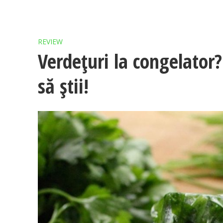
REVIEW
Verdețuri la congelator?
să știi!