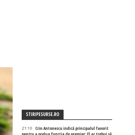
STIRIPESURSE.RO
21:10
Crin Antonescu indică principalul favorit
pentru a prelua funcția de premier: El ar trebui să