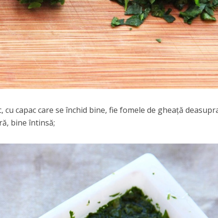
tic, cu capac care se închid bine, fie fomele de gheață deasupr
ă, bine întinsă;