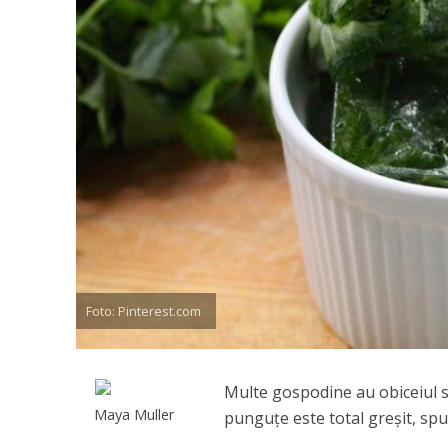
Foto: Pinterest.com
Multe gospodine au obiceiul s
Maya Muller
punguţe este total greşit, spun