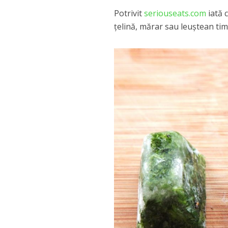
Potrivit
seriouseats.com
iată 
ţelină, mărar sau leuştean timp