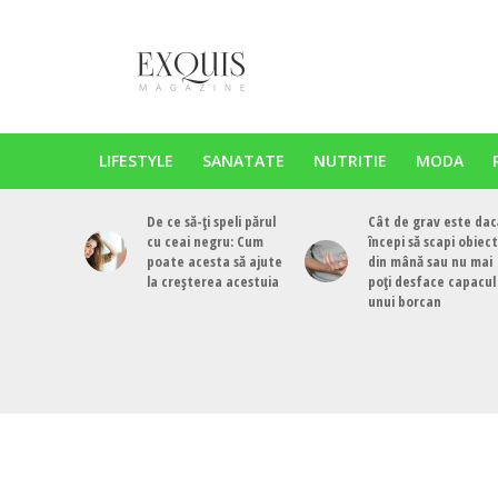
LIFESTYLE
SANATATE
NUTRITIE
MODA
De ce să-ți speli părul
Cât de grav este dac
cu ceai negru: Cum
începi să scapi obiec
poate acesta să ajute
din mână sau nu mai
la creșterea acestuia
poți desface capacul
unui borcan