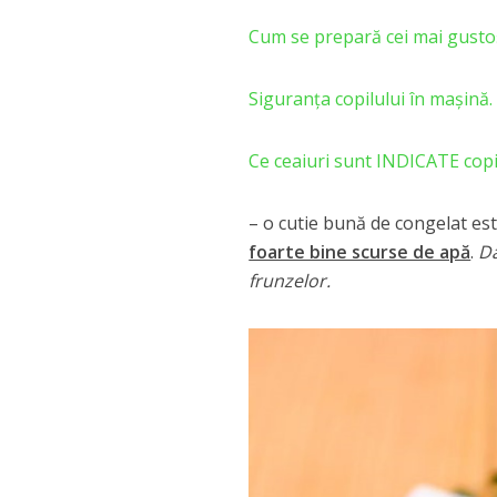
Cum se prepară cei mai gustoși
Siguranţa copilului în maşină.
Ce ceaiuri sunt INDICATE copii
– o cutie bună de congelat este
foarte bine scurse de apă
.
Da
frunzelor.