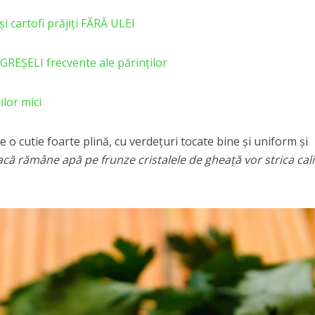
 cartofi prăjiți FĂRĂ ULEI
 GREȘELI frecvente ale părinţilor
lor mici
 o cutie foarte plină, cu verdeţuri tocate bine şi uniform şi
că rămâne apă pe frunze cristalele de gheaţă vor strica cal