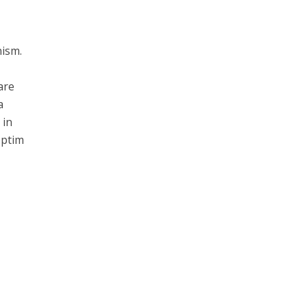
nism.
are
a
 in
optim
,