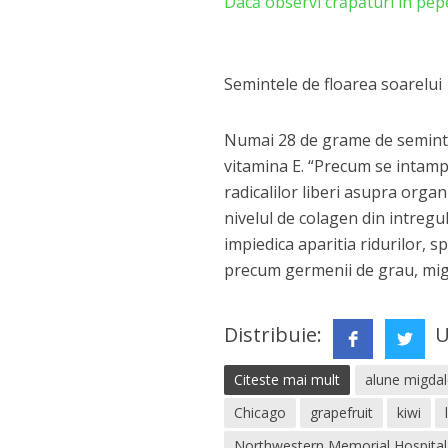
Dacă observi crăpături în pep
Semintele de floarea soarelui
Numai 28 de grame de seminte 
vitamina E. “Precum se intampl
radicalilor liberi asupra organ
nivelul de colagen din intre
impiedica aparitia ridurilor, 
precum germenii de grau, migd
Distribuie:
U
Citeste mai mult
alune migda
Chicago
grapefruit
kiwi
Northwestern Memorial Hospital