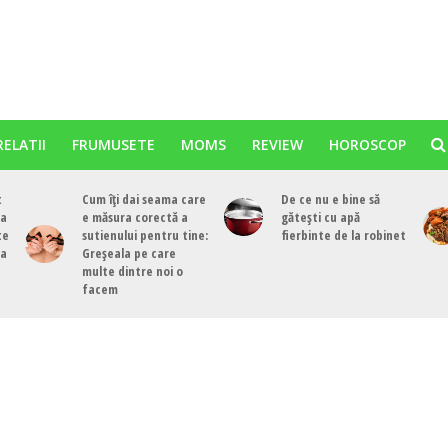
RELATII
FRUMUSETE
MOMS
REVIEW
HOROSCOP
t
Cum îți dai seama care
De ce nu e bine să
ea
e măsura corectă a
gătești cu apă
te
sutienului pentru tine:
fierbinte de la robinet
ea
Greșeala pe care
multe dintre noi o
facem