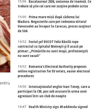
15:06
Bacalaureat 2026, sesiunea de toamnă. Ce
trebuie să știe cei care vor susține probele scrise
15:00
Prima mare miză după căderea lui
Maduro. Negocierile care pot redesena viitorul
Venezuelei au început la Caracas, proces susținut
de SUA
14:52
Fostul șef DIICOT Felix Bănilă rupe
contractul cu Spitalul Moinești și îl acuză pe
primar: „Primăriile nu sunt moșii, profesioniștii
nu sunt vasali”
14:52
Romania's Electoral Authority proposes
online registration for EU voters, easier electoral
procedures
pentru
14:50
Internaţionalul englez Ivan Toney, care a
participat la CM, pus sub acuzare în urma unei
agresiuni într-un club de noapte
14:47
Health Ministry sign 49 addenda signed