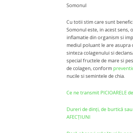
Somonul
Cu totii stim care sunt benef
Somonul este, in acest sens, o
inflamatie din organism si imp
mediul poluant le are asupra 
sinteza colagenului si declansa
special fructele de mare si pes
de colagen, conform
prevent
nucile si semintele de chia.
Ce ne transmit PICIOARELE d
Dureri de dinți, de burtică s
AFECȚIUNI