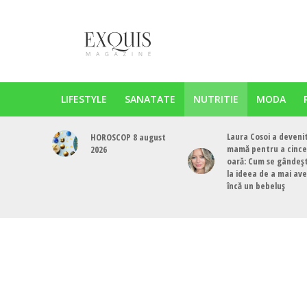
LIFESTYLE
SANATATE
NUTRITIE
MODA
Laura Cosoi a deveni
HOROSCOP 8 august
mamă pentru a cinc
2026
oară: Cum se gândeș
la ideea de a mai av
încă un bebeluș