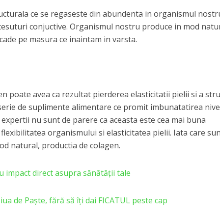
ucturala ce se regaseste din abundenta in organismul nostru
lte tesuturi conjuctive. Organismul nostru produce in mod natu
scade pe masura ce inaintam in varsta.
 poate avea ca rezultat pierderea elasticitatii pielii si a stru
 serie de suplimente alimentare ce promit imbunatatirea nive
 expertii nu sunt de parere ca aceasta este cea mai buna
lexibilitatea organismului si elasticitatea pielii. Iata care su
od natural, productia de colagen.
u impact direct asupra sănătății tale
ua de Paşte, fără să îţi dai FICATUL peste cap