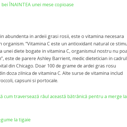
ă bei ÎNAINTEA unei mese copioase
in abundenta in ardeii grasi rosii, este o vitamina necesara
n organism. “Vitamina C este un antioxidant natural ce stim
ta unei diete bogate in vitamina C, organismul nostru nu po
 este de parere Ashley Barrient, medic dietetician in cadrul
al din Chicago. Doar 100 de grame de ardei gras rosu
n doza zilnica de vitamina C. Alte surse de vitamina includ
roccoli, capsuni si portocale.
cum traversează râul această bătrânică pentru a merge la
gume la tigaie