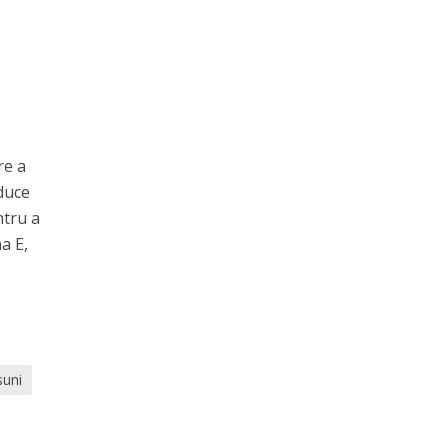
re a
educe
ntru a
a E,
suni