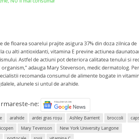
ene, NU îl mai consuma!
de floarea soarelui prajite asigura 37% din doza zilnica de
a cu alti antioxidanti, vitamina E previne actiunea daunatoa
ismului. Astfel de actiuni pot deteriora calitatea tenului si r
gul organism,” adauga Mary Stevenson, medic dermatolog. Pe
specialistii recomanda consumul de alimente bogate in vitamin
alele, alunele si untul de arahide.
rmareste-ne:
le
arahide
ardei gras roşu
Ashley Barrient
broccoli
cap
licopen
Mary Tevenson
New York University Langone
portocale
rosii
vitamina C