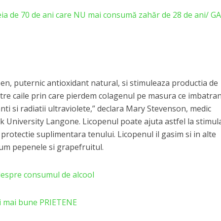
a de 70 de ani care NU mai consumă zahăr de 28 de ani/ G
en, puternic antioxidant natural, si stimuleaza productia de
tre caile prin care pierdem colagenul pe masura ce imbatra
nti si radiatii ultraviolete,” declara Mary Stevenson, medic
 University Langone. Licopenul poate ajuta astfel la stimul
protectie suplimentara tenului. Licopenul il gasim si in alte
um pepenele si grapefruitul.
espre consumul de alcool
lei mai bune PRIETENE