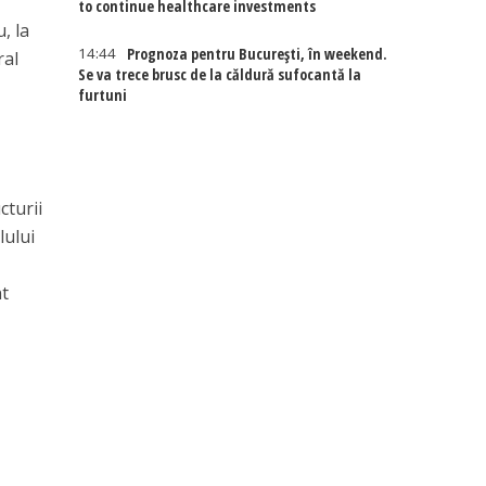
to continue healthcare investments
, la
14:44
Prognoza pentru București, în weekend.
ral
Se va trece brusc de la căldură sufocantă la
furtuni
cturii
lului
nt