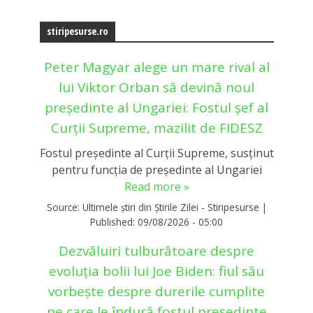
stiripesurse.ro
Peter Magyar alege un mare rival al
lui Viktor Orban să devină noul
președinte al Ungariei: Fostul șef al
Curții Supreme, mazilit de FIDESZ
Fostul președinte al Curții Supreme, susținut
pentru funcția de președinte al Ungariei
Read more »
Source:
Ultimele știri din Știrile Zilei - Stiripesurse
|
Published:
09/08/2026 - 05:00
Dezvăluiri tulburătoare despre
evoluția bolii lui Joe Biden: fiul său
vorbește despre durerile cumplite
pe care le îndură fostul președinte