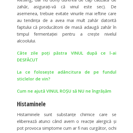
zahăr, asiguraţi-vă că vinul este sec). De
asemenea, trebuie evitate vinurile mai ieftine care
au tendinţa de a avea mai mult zahăr datorită
faptului că producătorii de masă adaugă zahăr în
timpul fermentaţiei pentru a creşte nivelul
alcoolului.
Câte zile poţi păstra VINUL după ce l-ai
DESFĂCUT
La ce folosește adâncitura de pe fundul
sticlelor de vin?
Cum ne ajută VINUL ROȘU să NU ne îngrășăm
Histaminele
Histaminele sunt substanţe chimice care se
eliberează atunci când avem o reacţie alergică şi
pot provoca simptome cum ar fi nas curgător, ochi