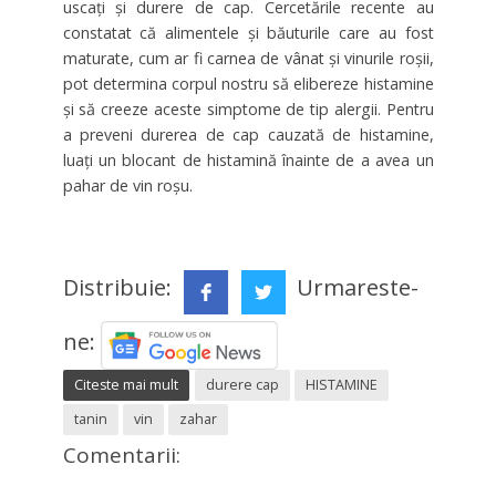
uscaţi şi durere de cap. Cercetările recente au
constatat că alimentele şi băuturile care au fost
maturate, cum ar fi carnea de vânat şi vinurile roşii,
pot determina corpul nostru să elibereze histamine
şi să creeze aceste simptome de tip alergii. Pentru
a preveni durerea de cap cauzată de histamine,
luaţi un blocant de histamină înainte de a avea un
pahar de vin roşu.
Distribuie:
Urmareste-
ne:
Citeste mai mult
durere cap
HISTAMINE
tanin
vin
zahar
Comentarii: