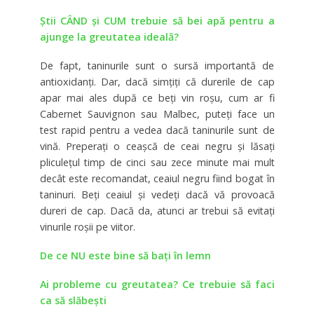
Știi CÂND și CUM trebuie să bei apă pentru a
ajunge la greutatea ideală?
De fapt, taninurile sunt o sursă importantă de
antioxidanţi. Dar, dacă simţiţi că durerile de cap
apar mai ales după ce beţi vin roşu, cum ar fi
Cabernet Sauvignon sau Malbec, puteţi face un
test rapid pentru a vedea dacă taninurile sunt de
vină. Preperaţi o ceaşcă de ceai negru şi lăsaţi
pliculeţul timp de cinci sau zece minute mai mult
decât este recomandat, ceaiul negru fiind bogat în
taninuri. Beţi ceaiul şi vedeţi dacă vă provoacă
dureri de cap. Dacă da, atunci ar trebui să evitaţi
vinurile roşii pe viitor.
De ce NU este bine să bați în lemn
Ai probleme cu greutatea? Ce trebuie să faci
ca să slăbeşti