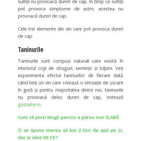
sulfiţii nu provoacă dureri de cap. În timp ce sulfiţii
pot provoca simptome de astm, acestea nu
provoacă dureri de cap.
Cele trei elemente din vin care pot provoca dureri
de cap:
Taninurile
Taninurile sunt compuşi naturali care există în
interiorul cojii de struguri, seminţe şi tulpini. Veţi
experimenta efectul taninurilor de fiecare dată
când beţi un vin care creează o senzaţie de uscare
în gură şi pentru majoritatea dintre noi, taninurile
nu provoacă deloc dureri de cap, notează
gustarte.ro
.
Cum să porți blugii pentru a părea mai SLABĂ
Ți se spune mereu să bei 2 litri de apă pe zi,
dar ai idee DE CE?