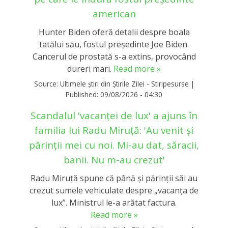
american
Hunter Biden oferă detalii despre boala
tatălui său, fostul președinte Joe Biden.
Cancerul de prostată s-a extins, provocând
dureri mari.
Read more »
Source:
Ultimele știri din Știrile Zilei - Stiripesurse
|
Published:
09/08/2026 - 04:30
Scandalul 'vacanței de lux' a ajuns în
familia lui Radu Miruță: 'Au venit și
părinții mei cu noi. Mi-au dat, săracii,
banii. Nu m-au crezut'
Radu Miruță spune că până și părinții săi au
crezut sumele vehiculate despre „vacanța de
lux”. Ministrul le-a arătat factura.
Read more »