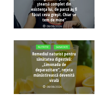
ștearsă complet din
existența lui, de parcă aș fi
făcut ceva greșit. Chiar se
tem de mine”
08/08/2026
NUTRITIE
SANATATE
Remediul naturist pentru
sănătatea digestivă:
„Limonada de
deparazitare”, rețeta
mănăstirească devenită
virală
08/08/2026