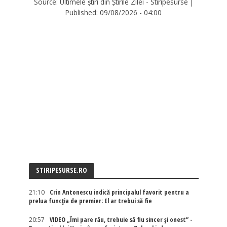
Source:
Ultimele știri din Știrile Zilei - Stiripesurse
|
Published:
09/08/2026 - 04:00
STIRIPESURSE.RO
21:10
Crin Antonescu indică principalul favorit pentru a
prelua funcția de premier: El ar trebui să fie
20:57
VIDEO „Îmi pare rău, trebuie să fiu sincer și onest” -