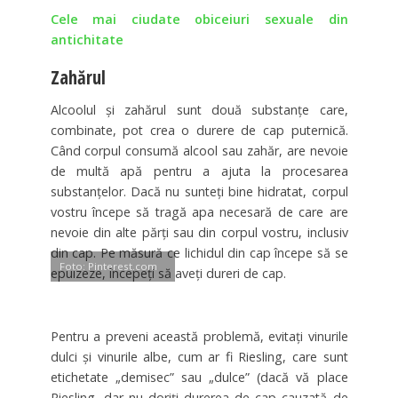
Cele mai ciudate obiceiuri sexuale din
antichitate
Zahărul
Alcoolul şi zahărul sunt două substanţe care,
combinate, pot crea o durere de cap puternică.
Când corpul consumă alcool sau zahăr, are nevoie
de multă apă pentru a ajuta la procesarea
substanţelor. Dacă nu sunteţi bine hidratat, corpul
vostru începe să tragă apa necesară de care are
nevoie din alte părţi sau din corpul vostru, inclusiv
din cap. Pe măsură ce lichidul din cap începe să se
Foto: Pinterest.com
epuizeze, începeţi să aveţi dureri de cap.
Pentru a preveni această problemă, evitaţi vinurile
dulci şi vinurile albe, cum ar fi Riesling, care sunt
etichetate „demisec” sau „dulce” (dacă vă place
Riesling, dar nu doriţi durerea de cap cauzată de