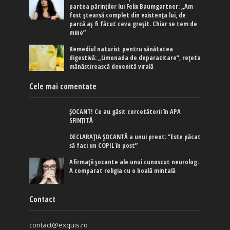
partea părinților lui Felix Baumgartner: „Am
fost ștearsă complet din existența lui, de
parcă aș fi făcut ceva greșit. Chiar se tem de
mine”
Remediul naturist pentru sănătatea
digestivă: „Limonada de deparazitare”, rețeta
mănăstirească devenită virală
Cele mai comentate
ȘOCANT! Ce au găsit cercetătorii în APA
SFINȚITĂ
DECLARAȚIA ȘOCANTĂ a unui preot: ”Este păcat
să faci un COPIL în post”
Afirmaţii şocante ale unui cunoscut neurolog:
A comparat religia cu o boală mintală
Contact
contact@exquis.ro