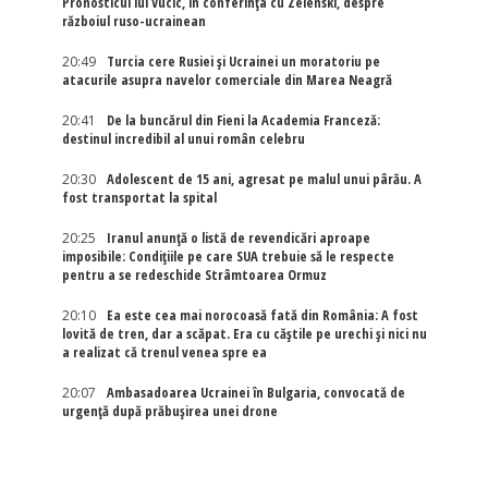
Pronosticul lui Vucic, în conferința cu Zelenski, despre
războiul ruso-ucrainean
20:49
Turcia cere Rusiei și Ucrainei un moratoriu pe
atacurile asupra navelor comerciale din Marea Neagră
20:41
De la buncărul din Fieni la Academia Franceză:
destinul incredibil al unui român celebru
20:30
Adolescent de 15 ani, agresat pe malul unui pârău. A
fost transportat la spital
20:25
Iranul anunță o listă de revendicări aproape
imposibile: Condițiile pe care SUA trebuie să le respecte
pentru a se redeschide Strâmtoarea Ormuz
20:10
Ea este cea mai norocoasă fată din România: A fost
lovită de tren, dar a scăpat. Era cu căștile pe urechi și nici nu
a realizat că trenul venea spre ea
20:07
Ambasadoarea Ucrainei în Bulgaria, convocată de
urgență după prăbușirea unei drone