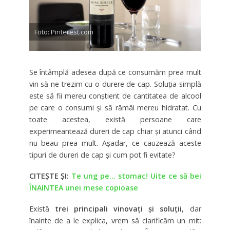
Foto: Pinterest.com
Se întâmplă adesea după ce consumăm prea mult
vin să ne trezim cu o durere de cap. Soluţia simplă
este să fii mereu conştient de cantitatea de alcool
pe care o consumi şi să rămâi mereu hidratat. Cu
toate acestea, există persoane care
experimeantează dureri de cap chiar şi atunci când
nu beau prea mult. Aşadar, ce cauzează aceste
tipuri de dureri de cap şi cum pot fi evitate?
CITEȘTE ȘI:
Te ung pe… stomac! Uite ce să bei
ÎNAINTEA unei mese copioase
Există
trei principali vinovaţi şi soluţii
, dar
înainte de a le explica, vrem să clarificăm un mit: